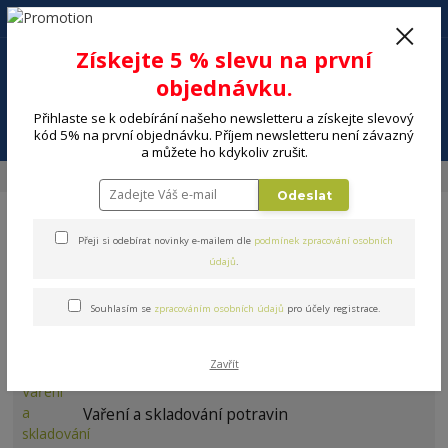
+420 602 494 600
Po-Pá, 9-16 hod.
0
Získejte 5 % slevu na první
0 Kč
objednávku.
Přihlaste se k odebírání našeho newsletteru a získejte slevový
Menu
kód 5% na první objednávku. Příjem newsletteru není závazný
a můžete ho kdykoliv zrušit.
Úvod
DOMÁCNOST
PODLE ZNAČKY
Pretty Up
Odeslat
Přeji si odebírat novinky e-mailem dle
podmínek zpracování osobních
údajů
.
Souhlasím se
zpracováním osobních údajů
pro účely registrace.
Pretty Up
Zavřít
Vaření a skladování potravin