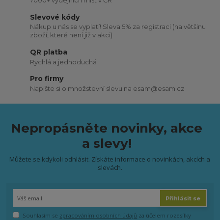
7000+ výdejních míst v ČR
Slevové kódy
Nákup u nás se vyplatí! Sleva 5% za registraci (na většinu
zboží, které není již v akci)
QR platba
Rychlá a jednoduchá
Pro firmy
Napište si o množstevní slevu na esam@esam.cz
Nepropásněte novinky, akce
a slevy!
Můžete se kdykoli odhlásit. Získáte informace o novinkách, akcích a
slevách.
Přihlásit se
Souhlasím se
zpracováním osobních údajů
za účelem rozesílky