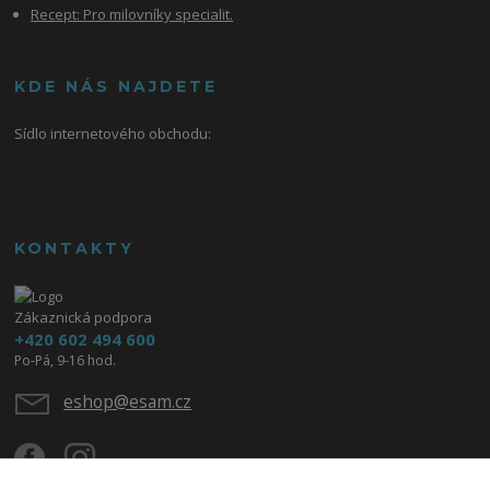
Recept: Pro milovníky specialit.
KDE NÁS NAJDETE
Sídlo internetového obchodu:
KONTAKTY
Zákaznická podpora
+420 602 494 600
Po-Pá, 9-16 hod.
eshop@esam.cz