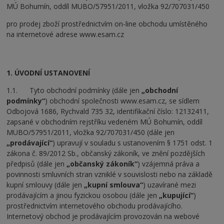
MÚ Bohumín, oddíl MUBO/57951/2011, vložka 92/707031/450
pro prodej zboží prostřednictvím on-line obchodu umístěného
na internetové adrese www.esam.cz
1. ÚVODNÍ USTANOVENÍ
1.1. Tyto obchodní podmínky (dále jen
„obchodní
podmínky“
) obchodní společnosti www.esam.cz, se sídlem
Odbojová 1686, Rychvald 735 32, identifikační číslo: 12132411,
zapsané v obchodním rejstříku vedeném MÚ Bohumín, oddíl
MUBO/57951/2011, vložka 92/707031/450 (dále jen
„prodávající“
) upravují v souladu s ustanovením § 1751 odst. 1
zákona č. 89/2012 Sb., občanský zákoník, ve znění pozdějších
předpisů (dále jen
„občanský zákoník“
) vzájemná práva a
povinnosti smluvních stran vzniklé v souvislosti nebo na základě
kupní smlouvy (dále jen
„kupní smlouva“
) uzavírané mezi
prodávajícím a jinou fyzickou osobou (dále jen
„kupující“
)
prostřednictvím internetového obchodu prodávajícího.
Internetový obchod je prodávajícím provozován na webové