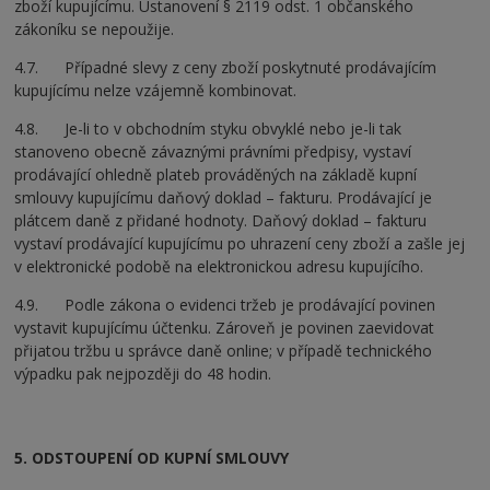
zboží kupujícímu. Ustanovení § 2119 odst. 1 občanského
zákoníku se nepoužije.
4.7. Případné slevy z ceny zboží poskytnuté prodávajícím
kupujícímu nelze vzájemně kombinovat.
4.8. Je-li to v obchodním styku obvyklé nebo je-li tak
stanoveno obecně závaznými právními předpisy, vystaví
prodávající ohledně plateb prováděných na základě kupní
smlouvy kupujícímu daňový doklad – fakturu. Prodávající je
plátcem daně z přidané hodnoty. Daňový doklad – fakturu
vystaví prodávající kupujícímu po uhrazení ceny zboží a zašle jej
v elektronické podobě na elektronickou adresu kupujícího.
4.9. Podle zákona o evidenci tržeb je prodávající povinen
vystavit kupujícímu účtenku. Zároveň je povinen zaevidovat
přijatou tržbu u správce daně online; v případě technického
výpadku pak nejpozději do 48 hodin.
5. ODSTOUPENÍ OD KUPNÍ SMLOUVY