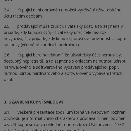
2.4. Kupující není oprávněn umožnit využívání uživatelského
účtu třetím osobám.
2.5. prodávající může zrušit uživatelský účet, a to zejména v
případě, kdy kupující svůj uživatelský účet déle než rok
nevyužívá, či v případě, kdy kupující poruší své povinnosti z kupní
smlouvy (včetně obchodních podmínek).
2.6. Kupující bere na vědomí, že uživatelský účet nemusí být
dostupný nepřetržitě, a to zejména s ohledem na nutnou údržbu
hardwarového a softwarového vybavení prodávajícího, popř.
nutnou údržbu hardwarového a softwarového vybavení třetích
osob.
3. UZAVŘENÍ KUPNÍ SMLOUVY
3.1. Veškerá prezentace zboží umístěná ve webovém rozhraní
obchodu je informativního charakteru a prodávající není povinen
uzavřít kupní smlouvu ohledně tohoto zboží. Ustanovení § 1732
odst. 2 občanského zákoníku se nepoužije.