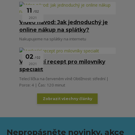
11
02
2021
Video návod: Jak jednoduchý je
online nákup na splátky?
Nakupujeme na splátky na internetu
02
02
Vynikající recept pro milovníky
2021
specialit
Telecí líčka na červeném víně Obtížnost: střední |
Porce: 4 | Čas: 120 minut
Zobrazit všechny články
Nepropásněte novinky, akce