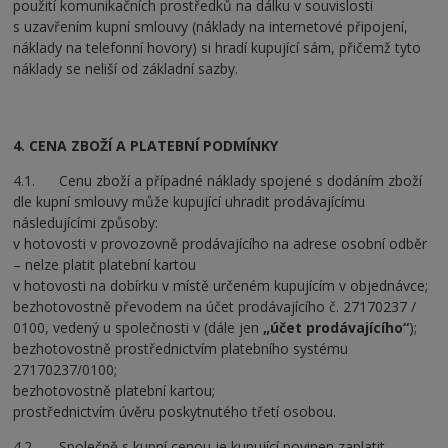
použití komunikačních prostředků na dálku v souvislosti
s uzavřením kupní smlouvy (náklady na internetové připojení,
náklady na telefonní hovory) si hradí kupující sám, přičemž tyto
náklady se neliší od základní sazby.
4. CENA ZBOŽÍ A PLATEBNÍ PODMÍNKY
4.1. Cenu zboží a případné náklady spojené s dodáním zboží
dle kupní smlouvy může kupující uhradit prodávajícímu
následujícími způsoby:
v hotovosti v provozovně prodávajícího na adrese osobní odběr
– nelze platit platební kartou
v hotovosti na dobírku v místě určeném kupujícím v objednávce;
bezhotovostně převodem na účet prodávajícího č. 27170237 /
0100, vedený u společnosti v (dále jen
„účet prodávajícího“
);
bezhotovostně prostřednictvím platebního systému
27170237/0100;
bezhotovostně platební kartou;
prostřednictvím úvěru poskytnutého třetí osobou.
4.2. Společně s kupní cenou je kupující povinen zaplatit