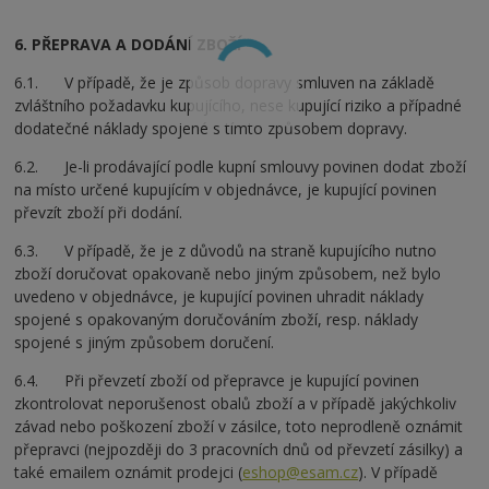
6. PŘEPRAVA A DODÁNÍ ZBOŽÍ
6.1. V případě, že je způsob dopravy smluven na základě
zvláštního požadavku kupujícího, nese kupující riziko a případné
dodatečné náklady spojené s tímto způsobem dopravy.
6.2. Je-li prodávající podle kupní smlouvy povinen dodat zboží
na místo určené kupujícím v objednávce, je kupující povinen
převzít zboží při dodání.
6.3. V případě, že je z důvodů na straně kupujícího nutno
zboží doručovat opakovaně nebo jiným způsobem, než bylo
uvedeno v objednávce, je kupující povinen uhradit náklady
spojené s opakovaným doručováním zboží, resp. náklady
spojené s jiným způsobem doručení.
6.4. Při převzetí zboží od přepravce je kupující povinen
zkontrolovat neporušenost obalů zboží a v případě jakýchkoliv
závad nebo poškození zboží v zásilce, toto neprodleně oznámit
přepravci (nejpozději do 3 pracovních dnů od převzetí zásilky) a
také emailem oznámit prodejci (
eshop@esam.cz
). V případě