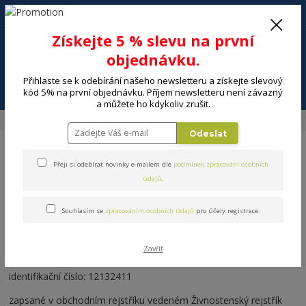
+420 602 494 600
Po-Pá, 9-16 hod.
0
Získejte 5 % slevu na první
0 Kč
objednávku.
Přihlaste se k odebírání našeho newsletteru a získejte slevový
Menu
kód 5% na první objednávku. Příjem newsletteru není závazný
a můžete ho kdykoliv zrušit.
Úvod
Obchodní podmínky
Odeslat
Přeji si odebírat novinky e-mailem dle
podmínek zpracování osobních
OBCHODNÍ PODMÍNKY
údajů
.
obchodní společnosti Eva Skřižovská - ESAM
Souhlasím se
zpracováním osobních údajů
pro účely registrace.
se sídlem Odbojová 1686, Rychvald 735 32 (Na tuto adresu
prosím reklamace nezasílejte. K reklamacím slouží adresa
Zavřít
výdejního místa. Děkujeme.)
identifikační číslo: 12132411
zapsané v obchodním rejstříku vedeném Živnostenský rejstřík