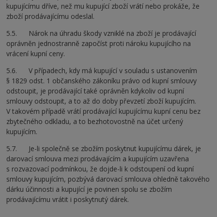
kupujícímu dříve, než mu kupující zboží vrátí nebo prokáže, že
zboží prodávajícímu odeslal.
5.5. Nárok na úhradu škody vzniklé na zboží je prodávající
oprávněn jednostranně započíst proti nároku kupujícího na
vrácení kupní ceny.
5.6. V případech, kdy má kupující v souladu s ustanovením
§ 1829 odst. 1 občanského zákoníku právo od kupní smlouvy
odstoupit, je prodávající také oprávněn kdykoliv od kupní
smlouvy odstoupit, a to až do doby převzetí zboží kupujícím.
V takovém případě vrátí prodávající kupujícímu kupní cenu bez
zbytečného odkladu, a to bezhotovostně na účet určený
kupujícím.
5.7. Je-li společně se zbožím poskytnut kupujícímu dárek, je
darovací smlouva mezi prodávajícím a kupujícím uzavřena
s rozvazovací podmínkou, že dojde-li k odstoupení od kupní
smlouvy kupujícím, pozbývá darovací smlouva ohledně takového
dárku účinnosti a kupující je povinen spolu se zbožím
prodávajícímu vrátit i poskytnutý dárek.