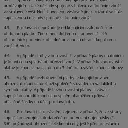
prodávajícímu také náklady spojené s balením a dodáním zboží
ve smluvené výši. Není-li uvedeno výslovně jinak, rozumí se dále
kupní cenou i náklady spojené s dodáním zboží.
4.3. Prodávající nepožaduje od kupujícího zálohu či jinou
obdobnou platbu. Tímto není dotčeno ustanovení čl. 4.6
obchodních podmínek ohledně povinnosti uhradit kupní cenu
zboží předem.
4.4. V případě platby v hotovosti či v případě platby na dobírku
je kupní cena splatná při převzetí zboží. V případě bezhotovostní
platby je kupní cena splatná do 5 dnů od uzavření kupní smlouvy.
4.5. V případě bezhotovostní platby je kupující povinen
uhrazovat kupní cenu zboží společně s uvedením variabilního
symbolu platby. V případě bezhotovostní platby je závazek
kupujícího uhradit kupní cenu splněn okamžikem připsání
příslušné částky na účet prodávajícího.
4.6. Prodávající je oprávněn, zejména v případě, že ze strany
kupujícího nedojde k dodatečnému potvrzení objednávky (čl.
3.6), požadovat uhrazení celé kupní ceny ještě před odesláním