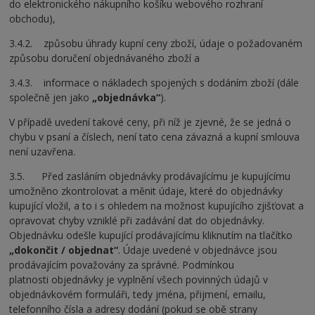
do elektronického nákupního košíku webového rozhraní
obchodu),
3.4.2. způsobu úhrady kupní ceny zboží, údaje o požadovaném
způsobu doručení objednávaného zboží a
3.4.3. informace o nákladech spojených s dodáním zboží (dále
společně jen jako
„objednávka“
).
V případě uvedení takové ceny, při níž je zjevné, že se jedná o
chybu v psaní a číslech, není tato cena závazná a kupní smlouva
není uzavřena.
3.5. Před zasláním objednávky prodávajícímu je kupujícímu
umožněno zkontrolovat a měnit údaje, které do objednávky
kupující vložil, a to i s ohledem na možnost kupujícího zjišťovat a
opravovat chyby vzniklé při zadávání dat do objednávky.
Objednávku odešle kupující prodávajícímu kliknutím na tlačítko
„dokončit / objednat“
. Údaje uvedené v objednávce jsou
prodávajícím považovány za správné. Podmínkou
platnosti objednávky je vyplnění všech povinných údajů v
objednávkovém formuláři, tedy jména, přijmení, emailu,
telefonního čísla a adresy dodání (pokud se obě strany