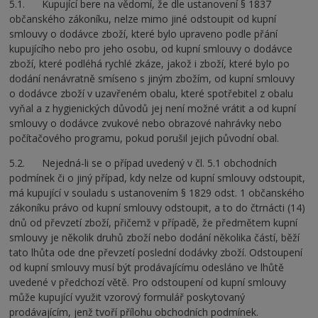
5.1. Kupující bere na vědomí, že dle ustanovení § 1837
občanského zákoníku, nelze mimo jiné odstoupit od kupní
smlouvy o dodávce zboží, které bylo upraveno podle přání
kupujícího nebo pro jeho osobu, od kupní smlouvy o dodávce
zboží, které podléhá rychlé zkáze, jakož i zboží, které bylo po
dodání nenávratně smíseno s jiným zbožím, od kupní smlouvy
o dodávce zboží v uzavřeném obalu, které spotřebitel z obalu
vyňal a z hygienických důvodů jej není možné vrátit a od kupní
smlouvy o dodávce zvukové nebo obrazové nahrávky nebo
počítačového programu, pokud porušil jejich původní obal.
5.2. Nejedná-li se o případ uvedený v čl. 5.1 obchodních
podmínek či o jiný případ, kdy nelze od kupní smlouvy odstoupit,
má kupující v souladu s ustanovením § 1829 odst. 1 občanského
zákoníku právo od kupní smlouvy odstoupit, a to do čtrnácti (14)
dnů od převzetí zboží, přičemž v případě, že předmětem kupní
smlouvy je několik druhů zboží nebo dodání několika částí, běží
tato lhůta ode dne převzetí poslední dodávky zboží. Odstoupení
od kupní smlouvy musí být prodávajícímu odesláno ve lhůtě
uvedené v předchozí větě. Pro odstoupení od kupní smlouvy
může kupující využit vzorový formulář poskytovaný
prodávajícím, jenž tvoří přílohu obchodních podmínek.