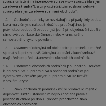
stránce umístěné na internetové adrese www.esam.cz (dále jen
„webová stránka“
), a to prostřednictvím rozhraní webové
stránky (dále jen
„webové rozhraní obchodu“
).
1.2. Obchodní podmínky se nevztahují na případy, kdy osoba,
která má v úmyslu nakoupit zboží od prodávajícího, je
právnickou osobou či osobou, jež jedná při objednávání zboží v
rámci své podnikatelské činnosti nebo v rámci svého
samostatného výkonu povolání.
1.3. Ustanovení odchylná od obchodních podmínek je možné
sjednat v kupní smlouvě. Odchylná ujednání v kupní smlouvě
mají přednost před ustanoveními obchodních podmínek.
1.4. Ustanovení obchodních podmínek jsou nedílnou součástí
kupní smlouvy. Kupní smlouva a obchodní podmínky jsou
vyhotoveny v českém jazyce. Kupní smlouvu lze uzavřít
v českém jazyce.
1.5. Znění obchodních podmínek může prodávající měnit či
doplňovat. Tímto ustanovením nejsou dotčena práva a
povinnosti vzniklá po dobu účinnosti předchozího znění
obchodních podmínek.