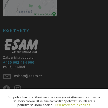
KONTAKTY
Zákaznická podpora
+420 602 494 600
Po-Pá, 9-16 hod.
eshop@esam.cz
Pro pohodlné prohlížení webu a k analýze návštěvnosti používáme
soubory cookie. Kliknutím na tlačítko "potvrdit" souhlasíte s
použitím souborů cookie.
Bližší informace o cookies.