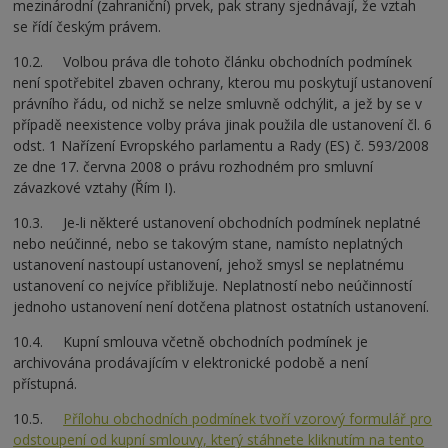
mezinárodní (zahraniční) prvek, pak strany sjednávají, že vztah
se řídí českým právem.
10.2. Volbou práva dle tohoto článku obchodních podmínek
není spotřebitel zbaven ochrany, kterou mu poskytují ustanovení
právního řádu, od nichž se nelze smluvně odchýlit, a jež by se v
případě neexistence volby práva jinak použila dle ustanovení čl. 6
odst. 1 Nařízení Evropského parlamentu a Rady (ES) č. 593/2008
ze dne 17. června 2008 o právu rozhodném pro smluvní
závazkové vztahy (Řím I).
10.3. Je-li některé ustanovení obchodních podmínek neplatné
nebo neúčinné, nebo se takovým stane, namísto neplatných
ustanovení nastoupí ustanovení, jehož smysl se neplatnému
ustanovení co nejvíce přibližuje. Neplatností nebo neúčinností
jednoho ustanovení není dotčena platnost ostatních ustanovení.
10.4. Kupní smlouva včetně obchodních podmínek je
archivována prodávajícím v elektronické podobě a není
přístupná.
10.5.
Přílohu obchodních podmínek tvoří vzorový formulář pro
odstoupení od kupní smlouvy, který stáhnete kliknutím na tento