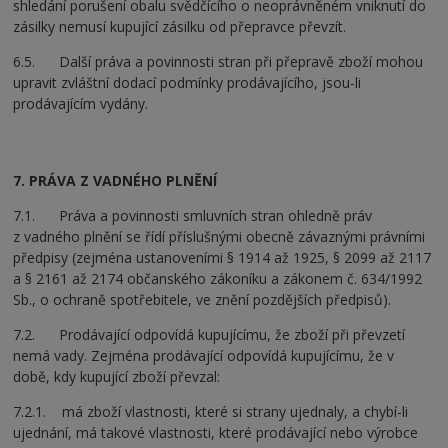
shledání porušení obalu svědčícího o neoprávněném vniknutí do
zásilky nemusí kupující zásilku od přepravce převzít.
6.5. Další práva a povinnosti stran při přepravě zboží mohou
upravit zvláštní dodací podmínky prodávajícího, jsou-li
prodávajícím vydány.
7. PRÁVA Z VADNÉHO PLNĚNÍ
7.1. Práva a povinnosti smluvních stran ohledně práv
z vadného plnění se řídí příslušnými obecně závaznými právními
předpisy (zejména ustanoveními § 1914 až 1925, § 2099 až 2117
a § 2161 až 2174 občanského zákoníku a zákonem č. 634/1992
Sb., o ochraně spotřebitele, ve znění pozdějších předpisů).
7.2. Prodávající odpovídá kupujícímu, že zboží při převzetí
nemá vady. Zejména prodávající odpovídá kupujícímu, že v
době, kdy kupující zboží převzal:
7.2.1. má zboží vlastnosti, které si strany ujednaly, a chybí-li
ujednání, má takové vlastnosti, které prodávající nebo výrobce