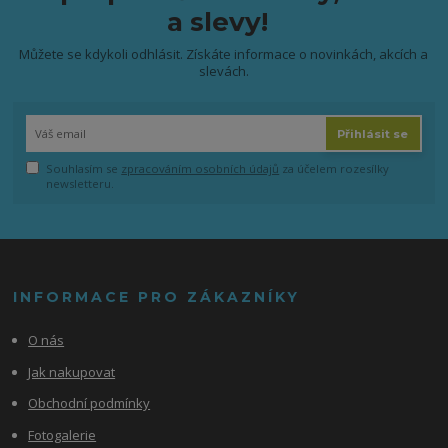
a slevy!
Můžete se kdykoli odhlásit. Získáte informace o novinkách, akcích a
slevách.
Přihlásit se
Souhlasím se
zpracováním osobních údajů
za účelem rozesílky
newsletteru.
INFORMACE PRO ZÁKAZNÍKY
O nás
Jak nakupovat
Obchodní podmínky
Fotogalerie