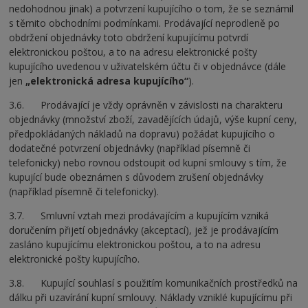
nedohodnou jinak) a potvrzení kupujícího o tom, že se seznámil
s těmito obchodními podmínkami. Prodávající neprodleně po
obdržení objednávky toto obdržení kupujícímu potvrdí
elektronickou poštou, a to na adresu elektronické pošty
kupujícího uvedenou v uživatelském účtu či v objednávce (dále
jen
„elektronická adresa kupujícího“
).
3.6. Prodávající je vždy oprávněn v závislosti na charakteru
objednávky (množství zboží, zavadějících údajů, výše kupní ceny,
předpokládaných nákladů na dopravu) požádat kupujícího o
dodatečné potvrzení objednávky (například písemně či
telefonicky) nebo rovnou odstoupit od kupní smlouvy s tím, že
kupující bude obeznámen s důvodem zrušení objednávky
(například písemně či telefonicky).
3.7. Smluvní vztah mezi prodávajícím a kupujícím vzniká
doručením přijetí objednávky (akceptací), jež je prodávajícím
zasláno kupujícímu elektronickou poštou, a to na adresu
elektronické pošty kupujícího.
3.8. Kupující souhlasí s použitím komunikačních prostředků na
dálku při uzavírání kupní smlouvy. Náklady vzniklé kupujícímu při