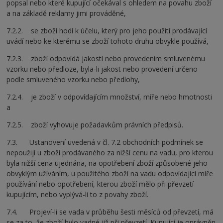
popsal nebo které kupující očekával s ohledem na povahu zboží
a na základě reklamy jimi prováděné,
7.2.2. se zboží hodí k účelu, který pro jeho použití prodávající
uvádí nebo ke kterému se zboží tohoto druhu obvykle používá,
7.2.3. zboží odpovídá jakostí nebo provedením smluvenému
vzorku nebo předloze, byla-li jakost nebo provedení určeno
podle smluveného vzorku nebo předlohy,
7.2.4. je zboží v odpovídajícím množství, míře nebo hmotnosti
a
7.2.5. zboží vyhovuje požadavkům právních předpisů.
7.3. Ustanovení uvedená v čl. 7.2 obchodních podmínek se
nepoužijí u zboží prodávaného za nižší cenu na vadu, pro kterou
byla nižší cena ujednána, na opotřebení zboží způsobené jeho
obvyklým užíváním, u použitého zboží na vadu odpovídající míře
používání nebo opotřebení, kterou zboží mělo při převzetí
kupujícím, nebo vyplývá-li to z povahy zboží.
7.4. Projeví-li se vada v průběhu šesti měsíců od převzetí, má
se za to, že zboží bylo vadné již při převzetí. Kupující je oprávněn