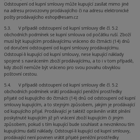
Odstoupení od kupní smlouvy může kupující zasílat mimo jiné
na adresu provozovny prodávajícího či na adresu elektronické
pošty prodávajícího eshop@esam.cz
5.3. V případě odstoupení od kupní smlouvy dle čl. 5.2
obchodních podmínek se kupní smlouva od počátku ruší. Zboží
musí být kupujícím prodávajícímu vráceno do čtrnácti (14) dnů
od doručení odstoupení od kupní smlouvy prodávajícímu.
Odstoupí-li kupující od kupní smlouvy, nese kupující náklady
spojené s navrácením zboží prodávajícímu, a to i v tom případě,
kdy zboží nemůže být vráceno pro svou povahu obvyklou
poštovní cestou.
5.4. V případě odstoupení od kupní smlouvy dle čl. 5.2
obchodních podmínek vrátí prodávající peněžní prostředky
přijaté od kupujícího do čtrnácti (14) dnů od odstoupení od kupní
smlouvy kupujícím, a to stejným způsobem, jakým je prodávající
od kupujícího přijal. Prodávající je taktéž oprávněn vrátit plnění
poskytnuté kupujícím již při vrácení zboží kupujícím či jiným
způsobem, pokud s tím kupující bude souhlasit a nevzniknou tím
kupujícímu další náklady. Odstoupí-li kupující od kupní smlouvy,
prodávající není povinen vrátit přijaté peněžní prostředky