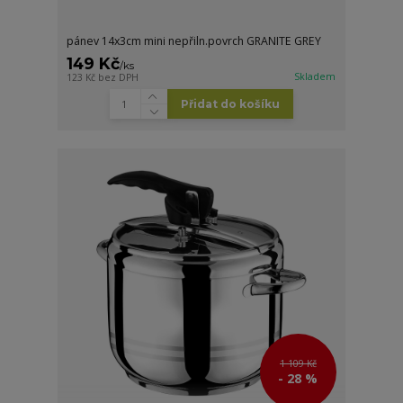
pánev 14x3cm mini nepřiln.povrch GRANITE GREY
149 Kč
/
ks
Skladem
123 Kč
bez DPH
Přidat do košíku
1 109 Kč
- 28 %