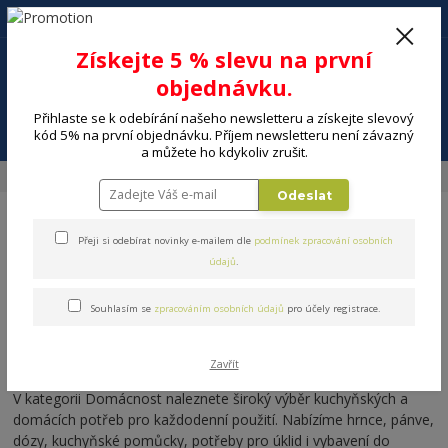
+420 602 494 600
Po-Pá, 9-16 hod.
0
Získejte 5 % slevu na první
0 Kč
objednávku.
Přihlaste se k odebírání našeho newsletteru a získejte slevový
Menu
kód 5% na první objednávku. Příjem newsletteru není závazný
a můžete ho kdykoliv zrušit.
Úvod
DOMÁCNOST
Odeslat
Přeji si odebírat novinky e-mailem dle
podmínek zpracování osobních
údajů
.
Souhlasím se
zpracováním osobních údajů
pro účely registrace.
Domácí potřeby a vybavení do
kuchyně
Zavřít
V kategorii Domácnost naleznete široký výběr kuchyňských a
domácích potřeb pro každodenní použití. Nabízíme hrnce, pánve,
dózy, kuchyňské pomůcky, potřeby pro úklid i vybavení do