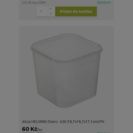
Skladem
275 Kč
bez DPH
Přidat do košíku
dóza HELSINKI čtverc. 4,6l (18,7x18,7x17,1cm) PH
60 Kč
/
ks