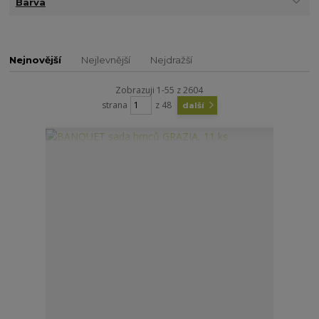
Barva
Nejnovější
Nejlevnější
Nejdražší
Zobrazuji 1-55 z 2604
strana
z 48
další