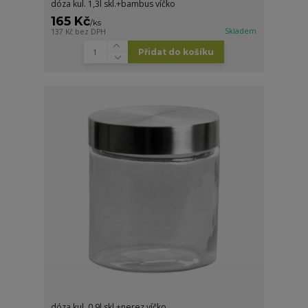
dóza kul. 1,3l skl.+bambus víčko
165 Kč
/
ks
Skladem
137 Kč
bez DPH
Přidat do košíku
dóza kul. 0,9l skl.+nerez víčko