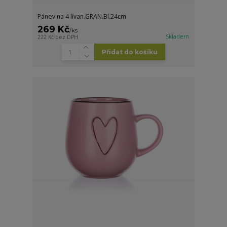
Pánev na 4 lívan.GRAN.Bl.24cm
269 Kč
/
ks
Skladem
222 Kč
bez DPH
Přidat do košíku