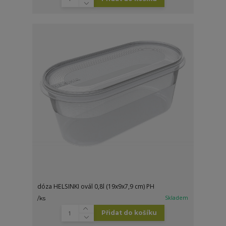
dóza HELSINKI ovál 0,8l (19x9x7,9 cm) PH
Skladem
/
ks
Přidat do košíku