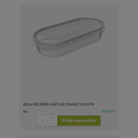
dóza HELSINKI ovál 0,4l (19x9x3,9 cm) PH
Skladem
/
ks
Přidat do košíku