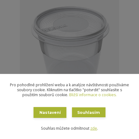
Pro pohodlné prohlížení webu a k analýze návštěvnosti používáme
soubory cookie. Kliknutím na tlačítko "potvrdit" souhlasíte s
použitím souborů cookie.
Bližší informace o cookies.
dóza HELSINKI kul. 0,3l (9x9x7,9cm) PH
19 Kč
/
ks
Skladem
15 Kč
bez DPH
Nastavení
Souhlasím
Přidat do košíku
Souhlas můžete odmítnout
zde
.