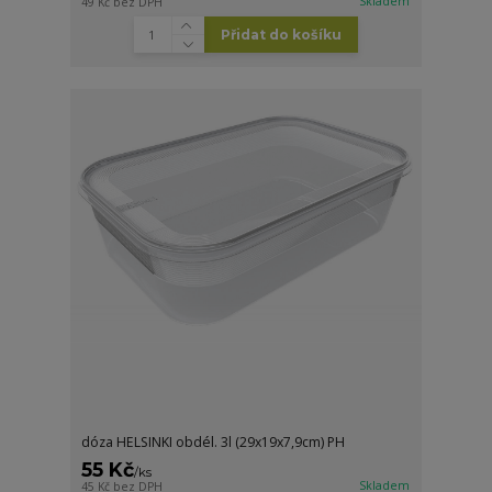
Skladem
49 Kč
bez DPH
Přidat do košíku
dóza HELSINKI obdél. 3l (29x19x7,9cm) PH
55 Kč
/
ks
Skladem
45 Kč
bez DPH