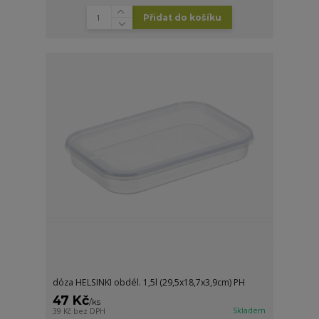
Přidat do košíku
dóza HELSINKI obdél. 1,5l (29,5x18,7x3,9cm) PH
47 Kč
/
ks
Skladem
39 Kč
bez DPH