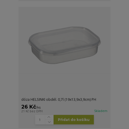
dóza HELSINKI obdél. 0,7l (19x13,9x3,9cm) PH
26 Kč
/
ks
Skladem
21 Kč
bez DPH
Přidat do košíku