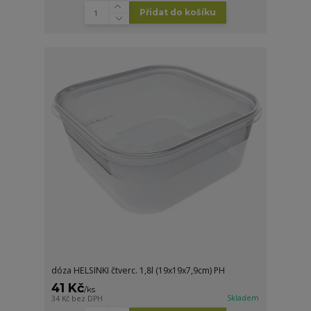
Přidat do košíku
dóza HELSINKI čtverc. 1,8l (19x19x7,9cm) PH
41 Kč
/
ks
Skladem
34 Kč
bez DPH