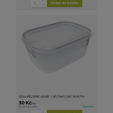
Přidat do košíku
dóza HELSINKI obdél. 1,4l (19x13,9x7,9cm) PH
30 Kč
/
ks
Skladem
25 Kč
bez DPH