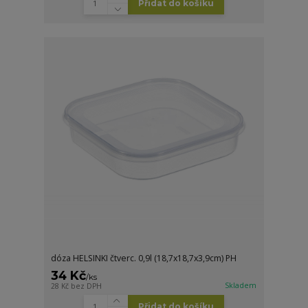
Přidat do košíku
dóza HELSINKI čtverc. 0,9l (18,7x18,7x3,9cm) PH
34 Kč
/
ks
Skladem
28 Kč
bez DPH
Přidat do košíku