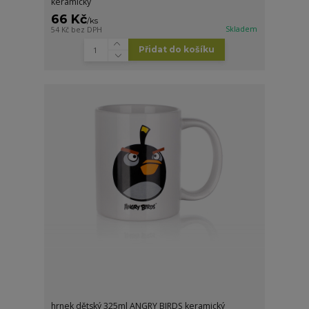
keramický
66 Kč
/
ks
Skladem
54 Kč
bez DPH
Přidat do košíku
hrnek dětský 325ml ANGRY BIRDS keramický