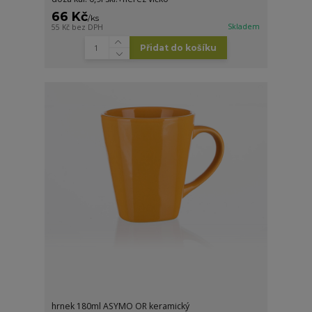
66 Kč
/
ks
Skladem
55 Kč
bez DPH
Přidat do košíku
hrnek 180ml ASYMO OR keramický