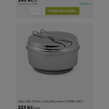
249 Kč
/
ks
Skladem
206 Kč
bez DPH
Přidat do košíku
ešus 3díl. (15cm,13cm,víko) nerez STORE LINE 1
333 Kč
/
sada