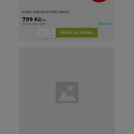
hrnec tlakový 5l AXIO nerez
799 Kč
/
ks
Skladem
660 Kč
bez DPH
Přidat do košíku