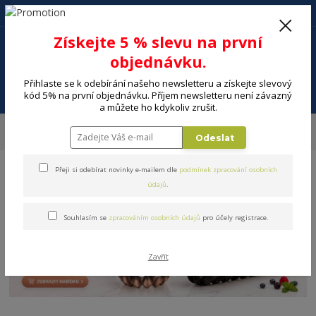
+420 602 494 600
Po-Pá, 9-16 hod.
0
Získejte 5 % slevu na první
0 Kč
objednávku.
Přihlaste se k odebírání našeho newsletteru a získejte slevový
Menu
kód 5% na první objednávku. Příjem newsletteru není závazný
a můžete ho kdykoliv zrušit.
Úvod
DOMÁCNOST
Bytové doplňky a bytový textil
Hygienické
Odeslat
pomůcky
Přeji si odebírat novinky e-mailem dle
podmínek zpracování osobních
údajů
.
Souhlasím se
zpracováním osobních údajů
pro účely registrace.
Zavřít