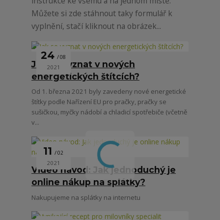
instrukce ke všemu a na jednom místě.
Můžete si zde stáhnout taky formulář k
vyplnění, stačí kliknout na obrázek...
24
08
Jak se vyznat v nových
2021
energetických štítcích?
Od 1. března 2021 byly zavedeny nové energetické
štítky podle Nařízení EU pro pračky, pračky se
sušičkou, myčky nádobí a chladicí spotřebiče (včetně
v...
11
02
2021
Video návod: Jak jednoduchý je
online nákup na splátky?
Nakupujeme na splátky na internetu