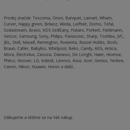
Prodej značek: Tescoma, Orion, Banquet, Lamart, Wham,
Curver, Happy green, Brilanz, Vileda, Leifheit, Domo, Tefal,
Sodastream, Bravo, KDS Sedlčany, Fiskars, Porkert, Fieldmann,
Sencor, Samsung, Sony, Philips, Panasonic, Sharp, Toshiba, JVC,
JBL, Stell, Maxell, Remington, Rowenta, Russel Hobbs, Bosh,
Braun, Catler, Babyliss, Whirlpool, Beko, Candy, AEG, Amica,
Mora, Electrolux, Zanussi, Daewoo, De Longhi, Haier, Hisense,
Philco, Hoover, LG, Indesit, Lenovo, Asus, Acer, Genius, Yenkee,
Canon, Nikon, Huawei, Honor a další...
Děkujeme a těšíme se na Váš nákup.