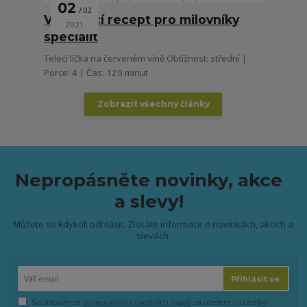
02
02
Vynikající recept pro milovníky
2021
specialit
Telecí líčka na červeném víně Obtížnost: střední |
Porce: 4 | Čas: 120 minut
Zobrazit všechny články
Nepropásněte novinky, akce
a slevy!
Můžete se kdykoli odhlásit. Získáte informace o novinkách, akcích a
slevách.
Přihlásit se
Souhlasím se
zpracováním osobních údajů
za účelem rozesílky