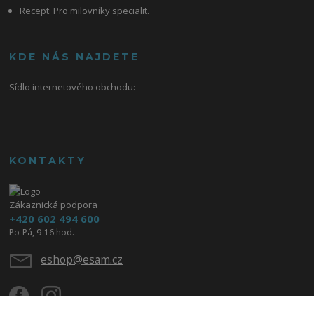
Recept: Pro milovníky specialit.
KDE NÁS NAJDETE
Sídlo internetového obchodu:
KONTAKTY
Zákaznická podpora
+420 602 494 600
Po-Pá, 9-16 hod.
eshop@esam.cz