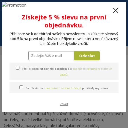
+420 602 494 600
Po-Pá, 9-16 hod.
0
Získejte 5 % slevu na první
0 Kč
objednávku.
Přihlaste se k odebírání našeho newsletteru a získejte slevový
Menu
kód 5% na první objednávku. Příjem newsletteru není závazný
a můžete ho kdykoliv zrušit.
Úvod
O nás
Odeslat
Přeji si odebírat novinky e-mailem dle
podmínek zpracování osobních
O nás
údajů
.
Vítejte na stránkách našeho eshopu :-)
Souhlasím se
zpracováním osobních údajů
pro účely registrace.
Maloobchodní prodejce od roku 1991
Zavřít
Mezi náš sortiment patří převážně domácí (kuchyňské, úklidové)
potřeby, malé i velké domácí spotřebiče a elektronika,
železářství, barvy a laky, ale také galanterie a oděvy.