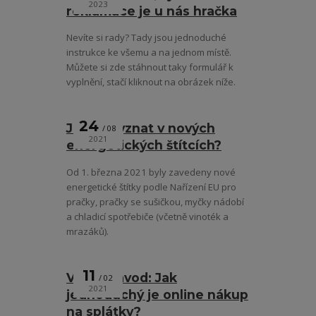
2023
reklamace je u nás hračka
Nevíte si rady? Tady jsou jednoduché
instrukce ke všemu a na jednom místě.
Můžete si zde stáhnout taky formulář k
vyplnění, stačí kliknout na obrázek níže.
24
Jak se vyznat v nových
08
2021
energetických štítcích?
Od 1. března 2021 byly zavedeny nové
energetické štítky podle Nařízení EU pro
pračky, pračky se sušičkou, myčky nádobí
a chladicí spotřebiče (včetně vinoték a
mrazáků).
11
Video návod: Jak
02
2021
jednoduchý je online nákup
na splátky?