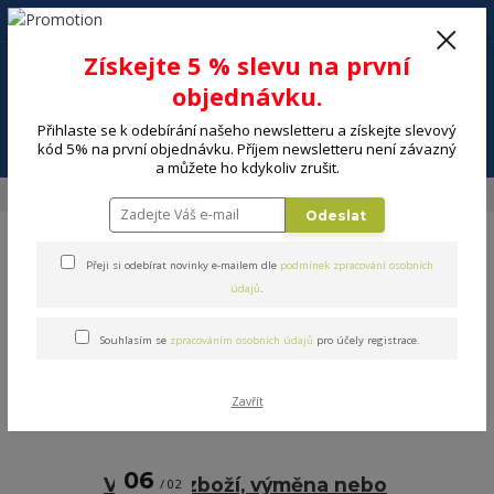
+420 602 494 600
Po-Pá, 9-16 hod.
0
Získejte 5 % slevu na první
0 Kč
objednávku.
Přihlaste se k odebírání našeho newsletteru a získejte slevový
Menu
kód 5% na první objednávku. Příjem newsletteru není závazný
a můžete ho kdykoliv zrušit.
Úvod
Blog
Odeslat
Blog
Přeji si odebírat novinky e-mailem dle
podmínek zpracování osobních
údajů
.
Souhlasím se
zpracováním osobních údajů
pro účely registrace.
Nejnovější články
Zavřít
strana
z 1
06
Vrácení zboží, výměna nebo
02