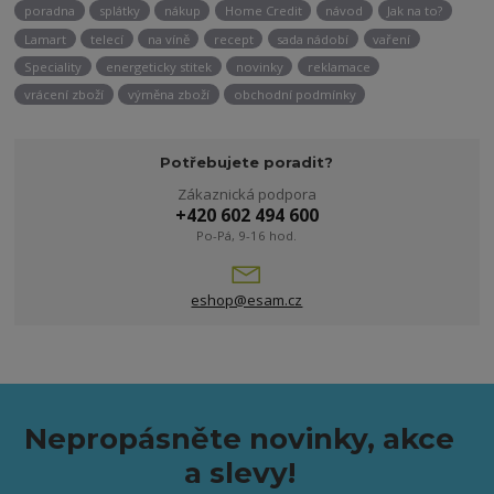
poradna
splátky
nákup
Home Credit
návod
Jak na to?
Lamart
telecí
na víně
recept
sada nádobí
vaření
Speciality
energeticky stitek
novinky
reklamace
vrácení zboží
výměna zboží
obchodní podmínky
Potřebujete poradit?
Zákaznická podpora
+420 602 494 600
Po-Pá, 9-16 hod.
eshop@esam.cz
Nepropásněte novinky, akce
a slevy!