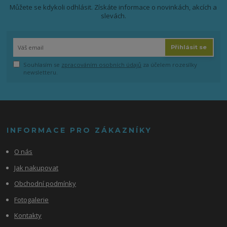
Můžete se kdykoli odhlásit. Získáte informace o novinkách, akcích a
slevách.
Přihlásit se
Souhlasím se
zpracováním osobních údajů
za účelem rozesílky
newsletteru.
INFORMACE PRO ZÁKAZNÍKY
O nás
Jak nakupovat
Obchodní podmínky
Fotogalerie
Kontakty