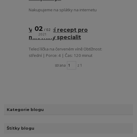
Nakupujeme na splátky na internetu
02
Vynikající recept pro
02
2021
milovníky specialit
Telecí líčka na červeném víně Obtížnost:
střední | Porce: 4 | Čas: 120 minut
strana
z 1
Kategorie blogu
Štítky blogu