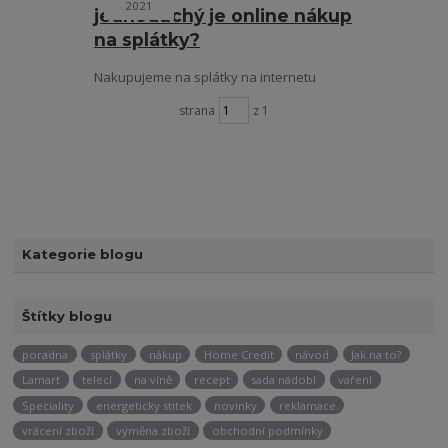
2021
jednoduchý je online nákup
na splátky?
Nakupujeme na splátky na internetu
strana
z 1
Kategorie blogu
Štítky blogu
poradna
splátky
nákup
Home Credit
návod
Jak na to?
Lamart
telecí
na víně
recept
sada nádobí
vaření
Speciality
energeticky stitek
novinky
reklamace
vrácení zboží
výměna zboží
obchodní podmínky