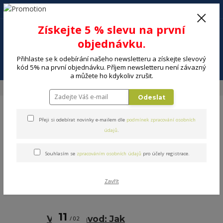
+420 602 494 600
Po-Pá, 9-16 hod.
0
Získejte 5 % slevu na první
0 Kč
objednávku.
Přihlaste se k odebírání našeho newsletteru a získejte slevový
Menu
kód 5% na první objednávku. Příjem newsletteru není závazný
a můžete ho kdykoliv zrušit.
Úvod
Blog
Odeslat
Blog
Přeji si odebírat novinky e-mailem dle
podmínek zpracování osobních
údajů
.
Souhlasím se
zpracováním osobních údajů
pro účely registrace.
Nejnovější články
Zavřít
strana
z 1
11
Video návod: Jak
02