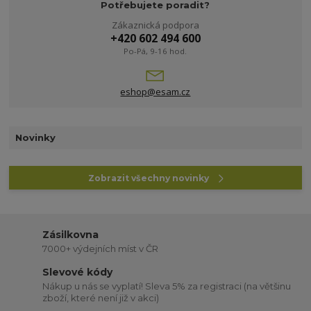
Potřebujete poradit?
Zákaznická podpora
+420 602 494 600
Po-Pá, 9-16 hod.
eshop@esam.cz
Novinky
Zobrazit všechny novinky
Zásilkovna
7000+ výdejních míst v ČR
Slevové kódy
Nákup u nás se vyplatí! Sleva 5% za registraci (na většinu
zboží, které není již v akci)