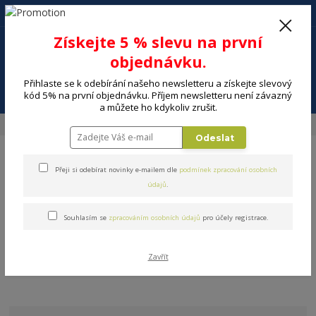
+420 602 494 600
Po-Pá, 9-16 hod.
0
Získejte 5 % slevu na první
0 Kč
objednávku.
Přihlaste se k odebírání našeho newsletteru a získejte slevový
Menu
kód 5% na první objednávku. Příjem newsletteru není závazný
a můžete ho kdykoliv zrušit.
Úvod
MALÉ SPOTŘEBIČE
Péče o prádlo
Žehlící lis
Odeslat
Přeji si odebírat novinky e-mailem dle
podmínek zpracování osobních
údajů
.
Souhlasím se
zpracováním osobních údajů
pro účely registrace.
Žehlící lis
V této kategorii nebylo nalezeno žádné zboží.
Zavřít