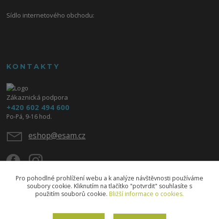
Sídlo internetového obchodu:
KONTAKTY
Zákaznická podpora
+420 602 494 600
Po-Pá, 9-16 hod.
eshop@esam.cz
Pro pohodlné prohlížení webu a k analýze návštěvnosti používáme
soubory cookie. Kliknutím na tlačítko "potvrdit" souhlasíte s
použitím souborů cookie.
Bližší informace o cookies.
Upravit sběr cookies.