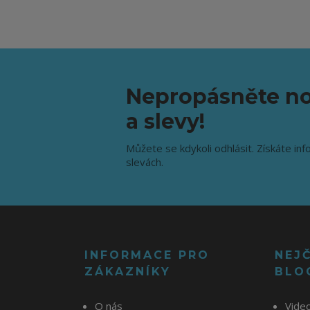
Nepropásněte no
a slevy!
Můžete se kdykoli odhlásit. Získáte inf
slevách.
INFORMACE PRO
NEJ
ZÁKAZNÍKY
BLO
O nás
Vide