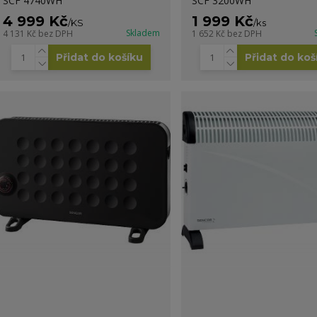
SCF 4740WH
SCF 3200WH
4 999 Kč
1 999 Kč
/
KS
/
ks
Skladem
4 131 Kč
bez DPH
1 652 Kč
bez DPH
Přidat do košíku
Přidat do koš