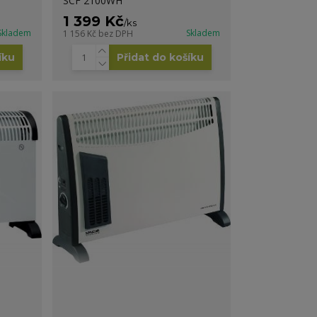
SCF 2100WH
1 399 Kč
/
ks
Skladem
Skladem
1 156 Kč
bez DPH
íku
Přidat do košíku