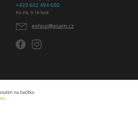
+420 602 494 600
Po-Pá, 9-16 hod.
eshop@esam.cz
nutím na tlačítko
ies.