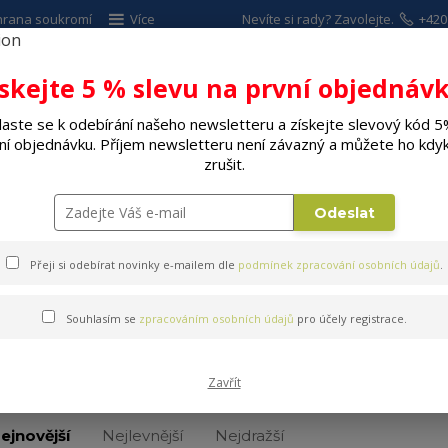
hrana soukromí
Více
Nevíte si rady? Zavolejte.
+420
ískejte 5 % slevu na první objednávk
Hleda
laste se k odebírání našeho newsletteru a získejte slevový kód 5
ní objednávku. Příjem newsletteru není závazný a můžete ho kdyk
ALÉ SPOTŘEBIČE
ELEKTRO
DÍLNA A Z
zrušit.
Odeslat
Přeji si odebírat novinky e-mailem dle
podmínek zpracování osobních údajů
.
Souhlasím se
zpracováním osobních údajů
pro účely registrace.
Konvektory
Zavřít
ejnovější
Nejlevnější
Nejdražší