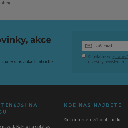
akci)
vinky, akce
Souhlasím se
zpracová
ormace o novinkách, akcích a
rozesílky newsletteru.
ČTENĚJŠÍ NA
KDE NÁS NAJDETE
GU
Sídlo internetového obchodu:
o návod:
Nákup na splátky.