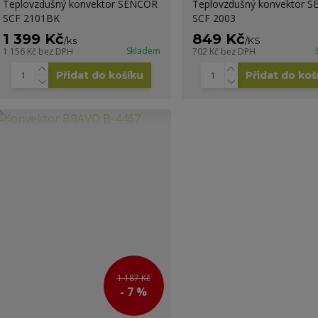
Teplovzdušný konvektor SENCOR
Teplovzdušný konvektor 
SCF 2101BK
SCF 2003
1 399 Kč
849 Kč
/
ks
/
KS
Skladem
1 156 Kč
bez DPH
702 Kč
bez DPH
Přidat do košíku
Přidat do koš
1 187 Kč
- 7 %