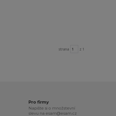
strana
z 1
Pro firmy
Napište si o množstevní
slevu na esam@esam.cz