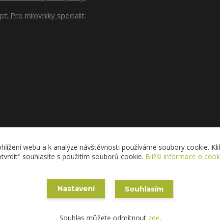
t: Pro milovníky specialit.
Upravit sběr cookies.
hlížení webu a k analýze návštěvnosti používáme soubory cookie. Klik
tvrdit" souhlasíte s použitím souborů cookie.
Bližší informace o cook
Copyright © 2020 ESAM - Eva Skřižovská
Nastavení
Souhlasím
Vytvořeno na
Eshop-rychle.cz
Souhlas můžete odmítnout
zde
.