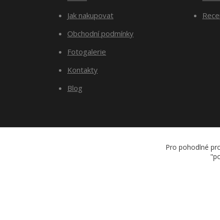
Jak nakupovat
Recep
Obchodní podmínky
Fotogalerie
Kontakty
Blog
Pro pohodlné pro
"po