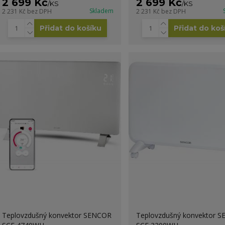
2 699 Kč
2 699 Kč
/
KS
/
KS
Skladem
2 231 Kč
bez DPH
2 231 Kč
bez DPH
Přidat do košíku
Přidat do koš
Teplovzdušný konvektor SENCOR
Teplovzdušný konvektor 