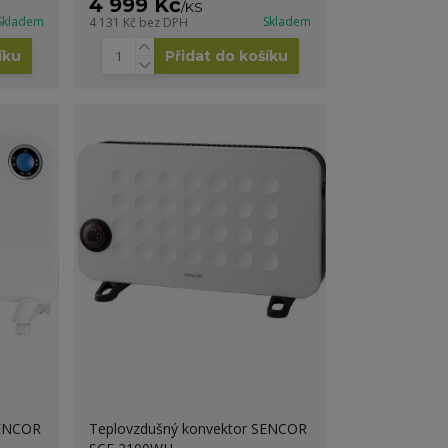
4 999 Kč
/
KS
Skladem
Skladem
4 131 Kč
bez DPH
íku
Přidat do košíku
SENCOR
Teplovzdušný konvektor SENCOR