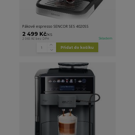
Pákové espresso SENCOR SES 4020SS
2 499 Kč
/
KS
Skladem
2 065 Kč
bez DPH
Přidat do košíku