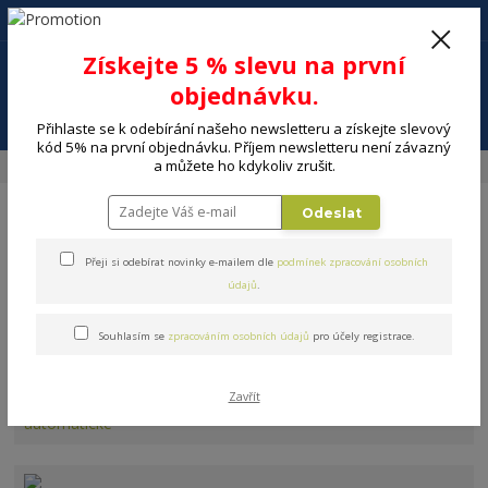
+420 602 494 600
Po-Pá, 9-16 hod.
0
Získejte 5 % slevu na první
0 Kč
objednávku.
Menu
Přihlaste se k odebírání našeho newsletteru a získejte slevový
kód 5% na první objednávku. Příjem newsletteru není závazný
a můžete ho kdykoliv zrušit.
Úvod
MALÉ SPOTŘEBIČE
Kuchyňské spotřebiče
Espressa, kávovary
Odeslat
Přeji si odebírat novinky e-mailem dle
podmínek zpracování osobních
údajů
.
Espressa, kávovary
Souhlasím se
zpracováním osobních údajů
pro účely registrace.
Zavřít
Espressa automatické