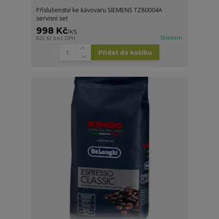
Příslušenství ke kávovaru SIEMENS TZ80004A
servisní set
998 Kč
/
KS
Skladem
825 Kč
bez DPH
Přidat do košíku