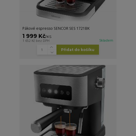
Pákové espresso SENCOR SES 1721BK
1 999 Kč
/
KS
Skladem
1 652 Kč
bez DPH
Přidat do košíku