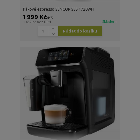
Pákové espresso SENCOR SES 1720WH
1 999 Kč
/
KS
Skladem
1 652 Kč
bez DPH
Přidat do košíku