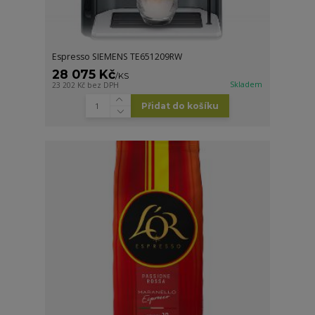
Espresso SIEMENS TE651209RW
28 075 Kč
/
KS
Skladem
23 202 Kč
bez DPH
Přidat do košíku