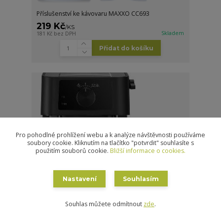
Příslušenství ke kávovaru MAXXO CC693
219 Kč
/
KS
Skladem
181 Kč
bez DPH
Přidat do košíku
Pro pohodlné prohlížení webu a k analýze návštěvnosti používáme
soubory cookie. Kliknutím na tlačítko "potvrdit" souhlasíte s
použitím souborů cookie.
Bližší informace o cookies.
Nastavení
Souhlasím
Souhlas můžete odmítnout
zde
.