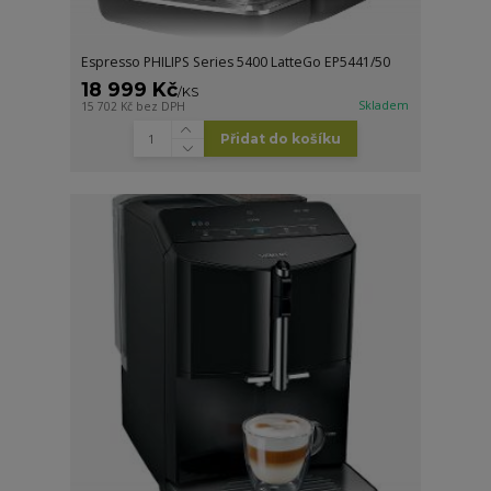
Espresso PHILIPS Series 5400 LatteGo EP5441/50
18 999 Kč
/
KS
Skladem
15 702 Kč
bez DPH
Přidat do košíku