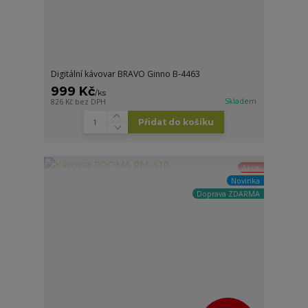
Digitální kávovar BRAVO Ginno B-4463
999 Kč
/
ks
Skladem
826 Kč
bez DPH
Přidat do košíku
Akce
Novinka
Doprava ZDARMA