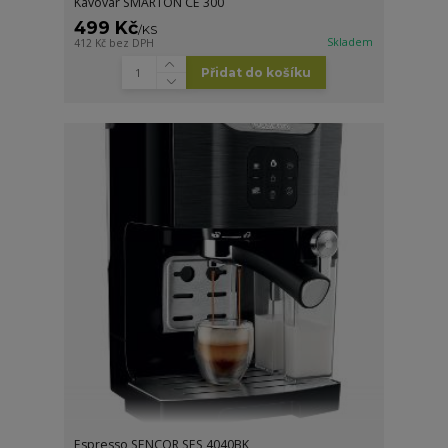
Kávovar SMARTON CE 300
499 Kč
/
KS
Skladem
412 Kč
bez DPH
Přidat do košíku
Espresso SENCOR SES 4040BK