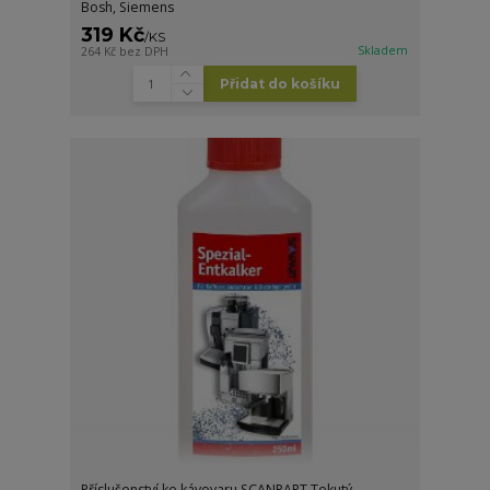
Bosh, Siemens
319 Kč
/
KS
Skladem
264 Kč
bez DPH
Přidat do košíku
Příslušenství ke kávovaru SCANPART Tekutý