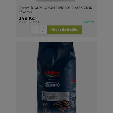
Zrnková káva DE'LONGHI ESPRESSO CLASSIC ZRNK.
KÁVA250
249 Kč
/
KS
Skladem
222 Kč
bez DPH
Přidat do košíku