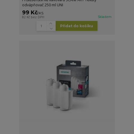
odvápňovač 250 ml UNI
99 Kč
/
KS
Skladem
82 Kč
bez DPH
Přidat do košíku