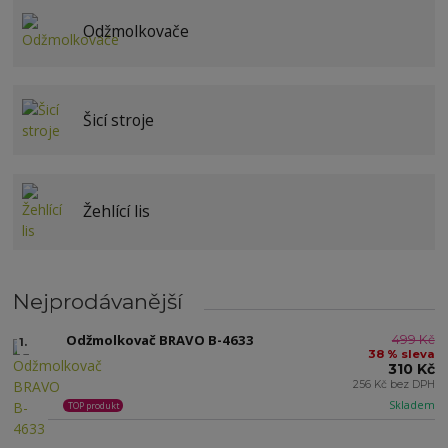
Odžmolkovače
Šicí stroje
Žehlící lis
Nejprodávanější
Odžmolkovač BRAVO B-4633
499 Kč
1.
38 % sleva
310 Kč
256 Kč bez DPH
Skladem
TOP produkt