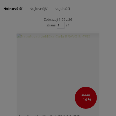
Nejnovější
Nejlevnější
Nejdražší
Zobrazuji 1-26 z 26
strana
z 1
499 Kč
- 14 %