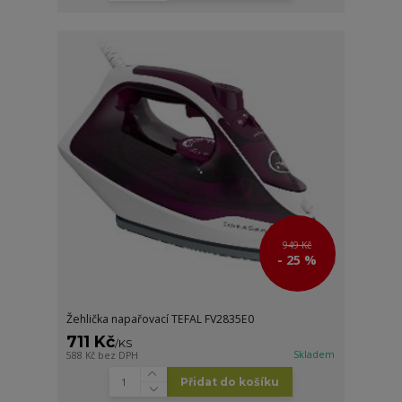
949 Kč
- 25 %
Žehlička napařovací TEFAL FV2835E0
711 Kč
/
KS
Skladem
588 Kč
bez DPH
Přidat do košíku