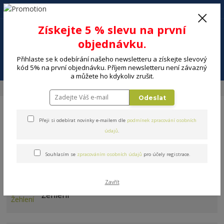
+420 602 494 600
Po-Pá, 9-16 hod.
0
Získejte 5 % slevu na první
0 Kč
objednávku.
Přihlaste se k odebírání našeho newsletteru a získejte slevový
Menu
kód 5% na první objednávku. Příjem newsletteru není závazný
a můžete ho kdykoliv zrušit.
Úvod
MALÉ SPOTŘEBIČE
Péče o prádlo
Odeslat
Přeji si odebírat novinky e-mailem dle
podmínek zpracování osobních
údajů
.
Souhlasím se
zpracováním osobních údajů
pro účely registrace.
Péče o prádlo
Zavřít
Žehlení