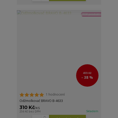
TOP produkt
499 Kč
- 38 %
1 hodnocení
Odžmolkovač BRAVO B-4633
310 Kč
/
KS
Skladem
256 Kč
bez DPH