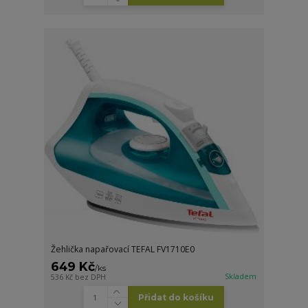
Žehlička napařovací TEFAL FV1710E0
649 Kč
/
ks
Skladem
536 Kč
bez DPH
Přidat do košíku