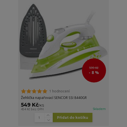
599 Kč
- 8 %
1 hodnocení
Žehlička napařovací SENCOR SSI 8440GR
549 Kč
/
KS
Skladem
454 Kč
bez DPH
Přidat do košíku