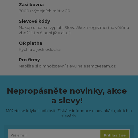
Zásilkovna
7000+ výdejních míst v ČR
Slevové kódy
Nákup u nás se vyplatí! Sleva 5% za registraci (na většinu
zboží, které není již v akci)
QR platba
Rychlá a jednoduchá
Pro firmy
Napište si o množstevní slevu na esam@esam.cz
Nepropásněte novinky, akce
a slevy!
Můžete se kdykoli odhlásit. Získáte informace o novinkách, akcích a
slevách.
Přihlásit se