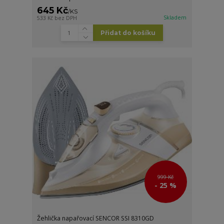
645 Kč
/
KS
Skladem
533 Kč
bez DPH
Přidat do košíku
999 Kč
- 25 %
Žehlička napařovací SENCOR SSI 8310GD