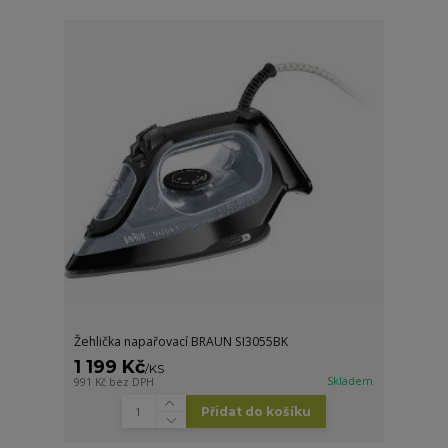
Žehlička napařovací BRAUN SI3055BK
1 199 Kč
/
KS
Skladem
991 Kč
bez DPH
Přidat do košíku