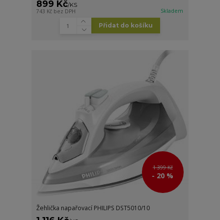
899 Kč
/
KS
Skladem
743 Kč
bez DPH
Přidat do košíku
1 399 Kč
- 20 %
Žehlička napařovací PHILIPS DST5010/10