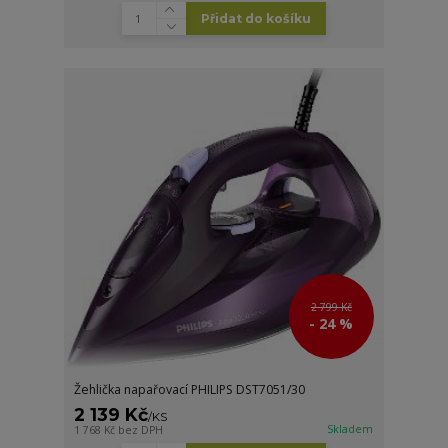
Přidat do košíku
2 799 Kč
- 24 %
Žehlička napařovací PHILIPS DST7051/30
2 139 Kč
/
KS
Skladem
1 768 Kč
bez DPH