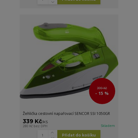
399 Kč
- 15 %
Žehlička cestovní napařovací SENCOR SSI 1050GR
339 Kč
/
KS
Skladem
280 Kč
bez DPH
Přidat do košíku