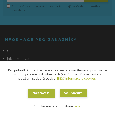
Souhlasím se
zpracováním osobních údajů
za účelem rozesílky
newsletteru.
INFORMACE PRO ZÁKAZNÍKY
O nás
Jak nakupovat
Obchodní podmínky
Pro pohodlné prohlížení webu a k analýze návštěvnosti používáme
soubory cookie. Kliknutím na tlačítko "potvrdit" souhlasíte s
Fotogalerie
použitím souborů cookie.
Bližší informace o cookies.
Kontakty
Blog
Nastavení
Souhlasím
Souhlas můžete odmítnout
zde
.
NEJČTENĚJŠÍ NA BLOGU