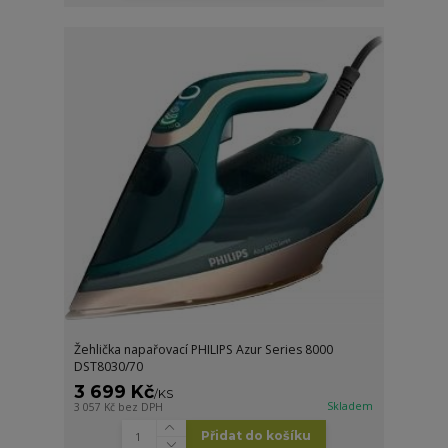
Žehlička napařovací PHILIPS Azur Series 8000
DST8030/70
3 699 Kč
/
KS
Skladem
3 057 Kč
bez DPH
Přidat do košíku