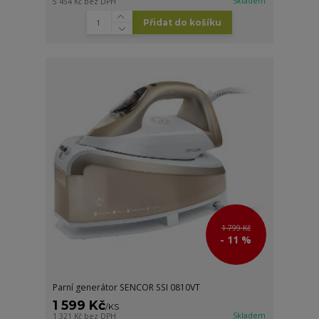
Skladem
5 454 Kč
bez DPH
Přidat do košíku
1 799 Kč
- 11 %
Parní generátor SENCOR SSI 0810VT
1 599 Kč
/
KS
Skladem
1 321 Kč
bez DPH