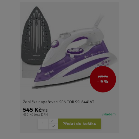
599 Kč
- 9 %
Žehlička napařovací SENCOR SSI 8441VT
545 Kč
/
KS
Skladem
450 Kč
bez DPH
Přidat do košíku