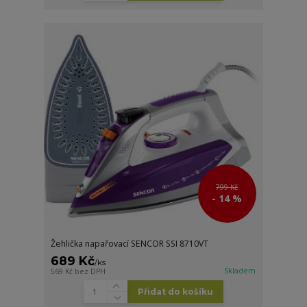
799 Kč
- 14 %
Žehlička napařovací SENCOR SSI 8710VT
689 Kč
/
ks
Skladem
569 Kč
bez DPH
Přidat do košíku