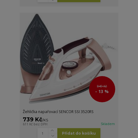
849 Kč
- 13 %
Žehlička napařovací SENCOR SSI 3520RS
739 Kč
/
KS
Skladem
611 Kč
bez DPH
Přidat do košíku