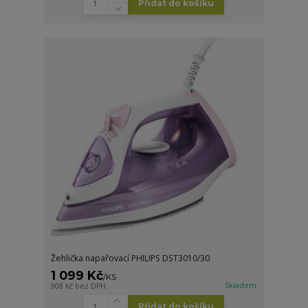
Přidat do košíku
Žehlička napařovací PHILIPS DST3010/30
1 099 Kč
/
KS
Skladem
908 Kč
bez DPH
Přidat do košíku