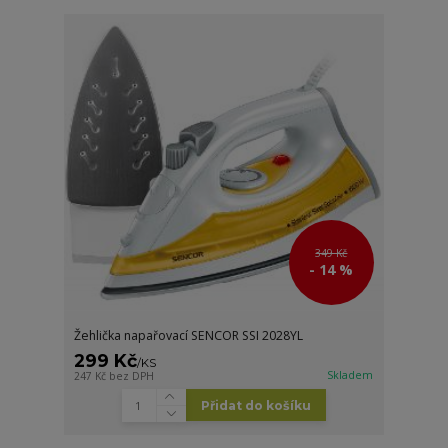
349 Kč
- 14 %
Žehlička napařovací SENCOR SSI 2028YL
299 Kč
/
KS
Skladem
247 Kč
bez DPH
Přidat do košíku