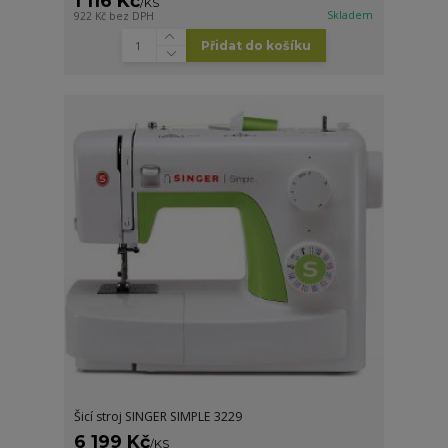
1 116 Kč
/
KS
Skladem
922 Kč
bez DPH
Přidat do košíku
Šicí stroj SINGER SIMPLE 3229
6 199 Kč
/
KS