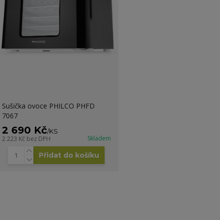
Sušička ovoce PHILCO PHFD
7067
2 690 Kč
/
KS
Skladem
2 223 Kč
bez DPH
Přidat do košíku