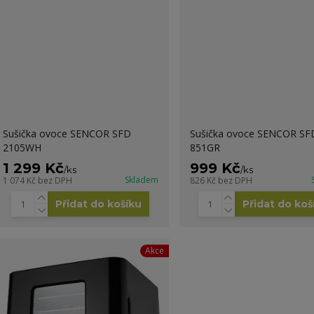
Sušička ovoce SENCOR SFD
Sušička ovoce SENCOR SF
2105WH
851GR
1 299 Kč
999 Kč
/
ks
/
ks
Skladem
1 074 Kč
bez DPH
826 Kč
bez DPH
Přidat do košíku
Přidat do koš
Akce