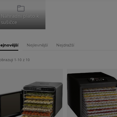
Náhradní plato k
sušičce
ejnovější
Nejlevnější
Nejdražší
obrazuji 1-10 z 10