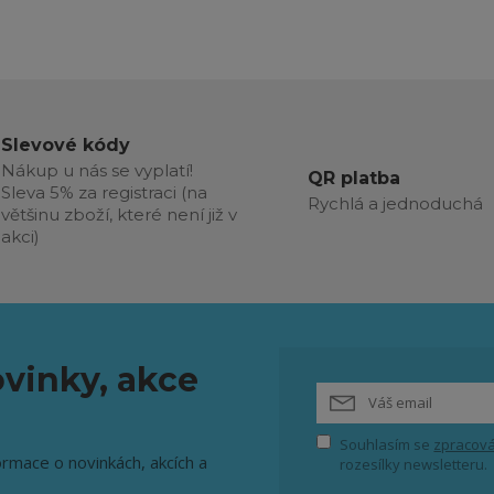
Slevové kódy
Nákup u nás se vyplatí!
QR platba
Sleva 5% za registraci (na
Rychlá a jednoduchá
většinu zboží, které není již v
akci)
vinky, akce
Souhlasím se
zpracová
ormace o novinkách, akcích a
rozesílky newsletteru.