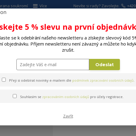
hrana soukromí
Více
Nevíte si rady? Zavolejte.
+420
ískejte 5 % slevu na první objednávk
Hleda
laste se k odebírání našeho newsletteru a získejte slevový kód 5
ní objednávku. Příjem newsletteru není závazný a můžete ho kdyk
ALÉ SPOTŘEBIČE
ELEKTRO
DÍLNA A Z
zrušit.
Sušičky potravin
Odeslat
Přeji si odebírat novinky e-mailem dle
podmínek zpracování osobních údajů
.
Souhlasím se
zpracováním osobních údajů
pro účely registrace.
Sušičky potravin
Zavřít