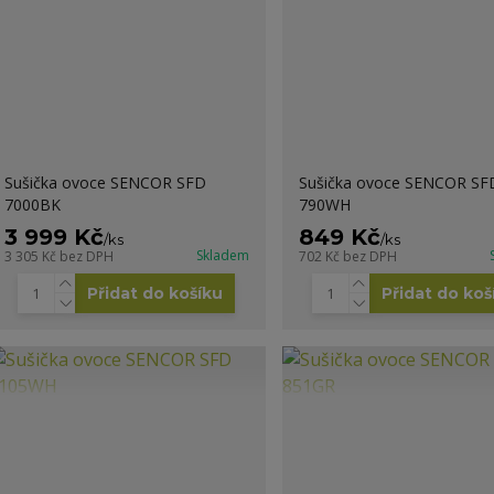
Sušička ovoce SENCOR SFD
Sušička ovoce SENCOR SF
7000BK
790WH
3 999 Kč
849 Kč
/
ks
/
ks
Skladem
3 305 Kč
bez DPH
702 Kč
bez DPH
Přidat do košíku
Přidat do koš