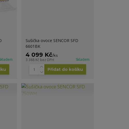
D
Sušička ovoce SENCOR SFD
6601BK
4 099 Kč
/
ks
Skladem
Skladem
3 388 Kč
bez DPH
íku
Přidat do košíku