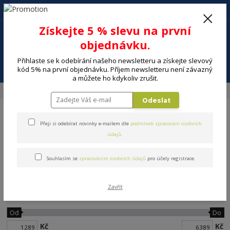
+420 602 494 600
Po-Pá, 9-16 hod.
0
Získejte 5 % slevu na první
0 Kč
objednávku.
Přihlaste se k odebírání našeho newsletteru a získejte slevový
Menu
kód 5% na první objednávku. Příjem newsletteru není závazný
a můžete ho kdykoliv zrušit.
Úvod
MALÉ SPOTŘEBIČE
Vysavače, úklid
Ruční vysavače
Odeslat
Přeji si odebírat novinky e-mailem dle
podmínek zpracování osobních
údajů
.
Souhlasím se
zpracováním osobních údajů
pro účely registrace.
Ruční vysavače
Zavřít
Cena:
Od
Do
Kč
Kč