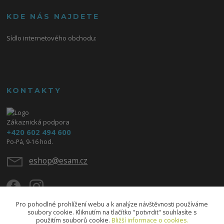
KDE NÁS NAJDETE
Sídlo internetového obchodu:
KONTAKTY
Zákaznická podpora
+420 602 494 600
Po-Pá, 9-16 hod.
eshop@esam.cz
Pro pohodlné prohlížení webu a k analýze návštěvnosti používáme
soubory cookie. Kliknutím na tlačítko "potvrdit" souhlasíte s
použitím souborů cookie.
Bližší informace o cookies.