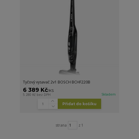
Tyčový vysavač 2v1 BOSCH BCHF220B
6 389 Kč
/
KS
Skladem
5 280 Kč
bez DPH
Přidat do košíku
strana
z 1