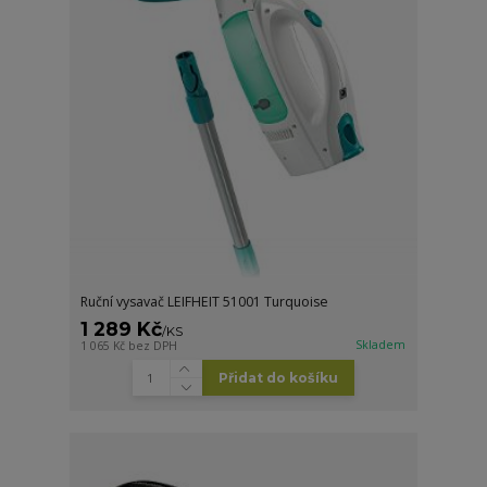
Ruční vysavač LEIFHEIT 51001 Turquoise
1 289 Kč
/
KS
Skladem
1 065 Kč
bez DPH
Přidat do košíku