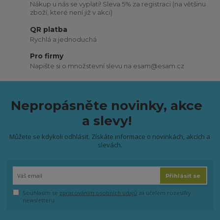
Nákup u nás se vyplatí! Sleva 5% za registraci (na většinu
zboží, které není již v akci)
QR platba
Rychlá a jednoduchá
Pro firmy
Napište si o množstevní slevu na esam@esam.cz
Nepropásněte novinky, akce
a slevy!
Můžete se kdykoli odhlásit. Získáte informace o novinkách, akcích a
slevách.
Přihlásit se
Souhlasím se
zpracováním osobních údajů
za účelem rozesílky
newsletteru.