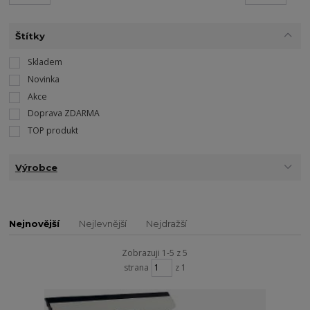
Štítky
Skladem
Novinka
Akce
Doprava ZDARMA
TOP produkt
Výrobce
Nejnovější
Nejlevnější
Nejdražší
Zobrazuji 1-5 z 5
strana
z 1