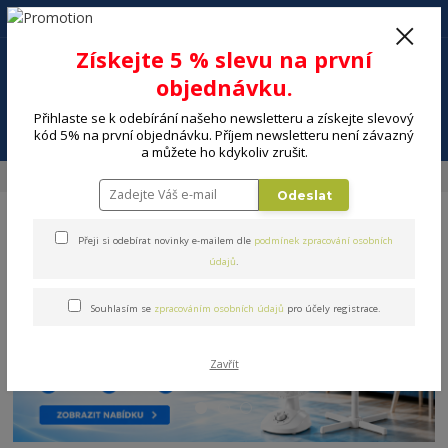
+420 602 494 600
Po-Pá, 9-16 hod.
0
Získejte 5 % slevu na první
0 Kč
objednávku.
Přihlaste se k odebírání našeho newsletteru a získejte slevový
Menu
kód 5% na první objednávku. Příjem newsletteru není závazný
a můžete ho kdykoliv zrušit.
Úvod
MALÉ SPOTŘEBIČE
Péče o dítě
Chůvičky
Odeslat
Přeji si odebírat novinky e-mailem dle
podmínek zpracování osobních
údajů
.
Souhlasím se
zpracováním osobních údajů
pro účely registrace.
Zavřít