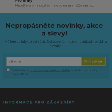
Pro firmy
Napište si o množstevní slevu na esam@esam.cz
Nepropásněte novinky, akce
a slevy!
Můžete se kdykoli odhlásit. Získáte informace o novinkách, akcích a
slevách.
Přihlásit se
Souhlasím se
zpracováním osobních údajů
za účelem rozesílky
newsletteru.
INFORMACE PRO ZÁKAZNÍKY