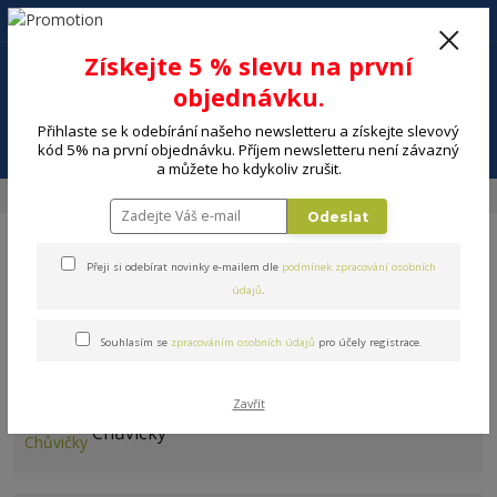
+420 602 494 600
Po-Pá, 9-16 hod.
0
Získejte 5 % slevu na první
0 Kč
objednávku.
Přihlaste se k odebírání našeho newsletteru a získejte slevový
Menu
kód 5% na první objednávku. Příjem newsletteru není závazný
a můžete ho kdykoliv zrušit.
Úvod
MALÉ SPOTŘEBIČE
Péče o dítě
Odeslat
Přeji si odebírat novinky e-mailem dle
podmínek zpracování osobních
údajů
.
Souhlasím se
zpracováním osobních údajů
pro účely registrace.
Péče o dítě
Zavřít
Chůvičky