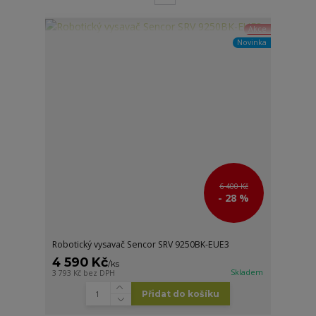
Akce
Novinka
6 400 Kč
- 28 %
Robotický vysavač Sencor SRV 9250BK-EUE3
4 590 Kč
/
ks
Skladem
3 793 Kč
bez DPH
Přidat do košíku