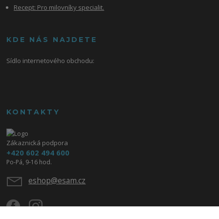
Recept: Pro milovníky specialit.
KDE NÁS NAJDETE
Sídlo internetového obchodu:
KONTAKTY
Zákaznická podpora
+420 602 494 600
Po-Pá, 9-16 hod.
eshop@esam.cz