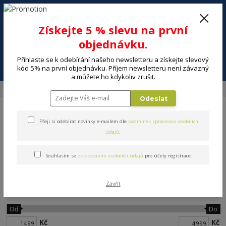
+420 602 494 600
Po-Pá, 9-16 hod.
0
Získejte 5 % slevu na první
0 Kč
objednávku.
Přihlaste se k odebírání našeho newsletteru a získejte slevový
Menu
kód 5% na první objednávku. Příjem newsletteru není závazný
a můžete ho kdykoliv zrušit.
Úvod
MALÉ SPOTŘEBIČE
Vysavače, úklid
Robotické vysavače
Odeslat
Přeji si odebírat novinky e-mailem dle
podmínek zpracování osobních
údajů
.
Souhlasím se
zpracováním osobních údajů
pro účely registrace.
Robotické vysavače
Zavřít
Cena:
Od
Do
Kč
Kč