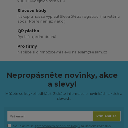
7000+ výdejních míst v ČR
Slevové kódy
Nákup u nás se vyplatí! Sleva 5% za registraci (na většinu
zboží, které není již v akci)
QR platba
Rychlá a jednoduchá
Pro firmy
Napište si o množstevní slevu na esam@esam.cz
Nepropásněte novinky, akce
a slevy!
Můžete se kdykoli odhlásit. Získáte informace o novinkách, akcích a
slevách.
Přihlásit se
Souhlasím se
zpracováním osobních údajů
za účelem rozesílky