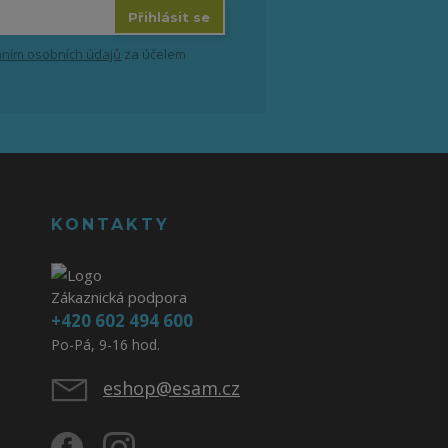
Přihlásit se
ním osobních údajů
za účelem
KONTAKTY
Zákaznická podpora
+420 602 494 600
Po-Pá, 9-16 hod.
eshop@esam.cz