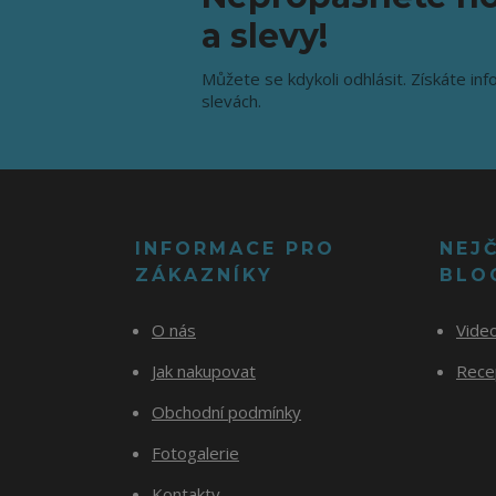
a slevy!
Můžete se kdykoli odhlásit. Získáte inf
slevách.
INFORMACE PRO
NEJ
ZÁKAZNÍKY
BLO
O nás
Vide
Jak nakupovat
Recep
Obchodní podmínky
Fotogalerie
Kontakty