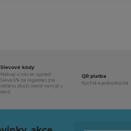
Slevové kódy
Nákup u nás se vyplatí!
QR platba
Sleva 5% za registraci (na
Rychlá a jednoduchá
většinu zboží, které není již v
akci)
vinky, akce