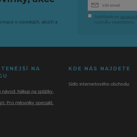
Souhlasím se
zpracová
ormace o novinkách, akcích a
rozesílky newsletteru.
ČTENĚJŠÍ NA
KDE NÁS NAJDETE
GU
Sídlo internetového obchodu:
o návod:
Nákup na splátky.
t: Pro milovníky specialit.