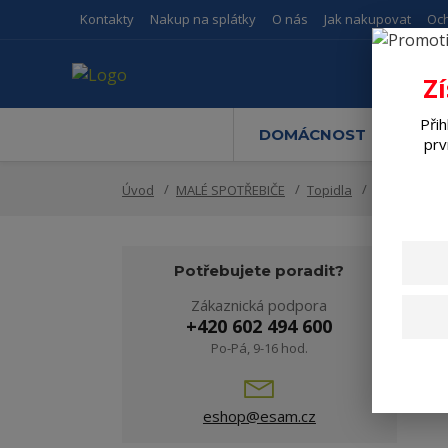
Kontakty
Nakup na splátky
O nás
Jak nakupovat
Oc
Z
Přih
DOMÁCNOST
M
prv
Úvod
MALÉ SPOTŘEBIČE
Topidla
Teplovzdušn
Potřebujete poradit?
Zákaznická podpora
+420 602 494 600
Po-Pá, 9-16 hod.
V
eshop@esam.cz