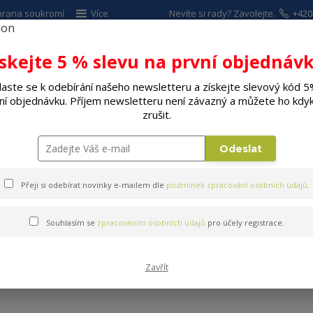
hrana soukromí
Více
Nevíte si rady? Zavolejte.
+420
Hleda
ískejte 5 % slevu na první objednávk
laste se k odebírání našeho newsletteru a získejte slevový kód 5
ALÉ SPOTŘEBIČE
ELEKTRO
DÍLNA A Z
ní objednávku. Příjem newsletteru není závazný a můžete ho kdyk
zrušit.
é ventilátory
Odeslat
Přeji si odebírat novinky e-mailem dle
podmínek zpracování osobních údajů
.
Souhlasím se
zpracováním osobních údajů
pro účely registrace.
Teplovzdušné ventilátory
Zavřít
 této kategorii nebylo nalezeno žádné zboží.