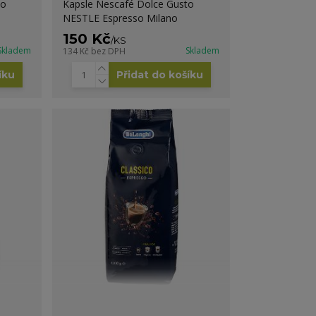
to
Kapsle Nescafé Dolce Gusto
NESTLE Espresso Milano
150 Kč
/
KS
Skladem
Skladem
134 Kč
bez DPH
íku
Přidat do košíku