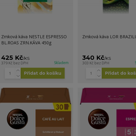
Zrnková káva NESTLE ESPRESSO
Zrnková káva LOR BRAZILI
BL.ROAS ZRN.KÁVA 450g
425 Kč
340 Kč
/
KS
/
KS
Skladem
379 Kč
bez DPH
303 Kč
bez DPH
Přidat do košíku
Přidat do koš