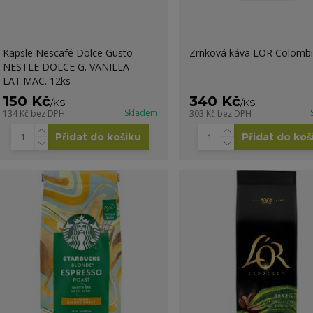
Kapsle Nescafé Dolce Gusto
Zrnková káva LOR Colombi
NESTLE DOLCE G. VANILLA
LAT.MAC. 12ks
150 Kč
340 Kč
/
KS
/
KS
Skladem
134 Kč
bez DPH
303 Kč
bez DPH
Přidat do košíku
Přidat do koš