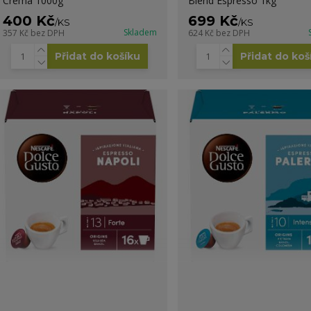
Crema 1000g
Blend Espresso 1kg
400 Kč
699 Kč
/
KS
/
KS
Skladem
357 Kč
bez DPH
624 Kč
bez DPH
Přidat do košíku
Přidat do koš