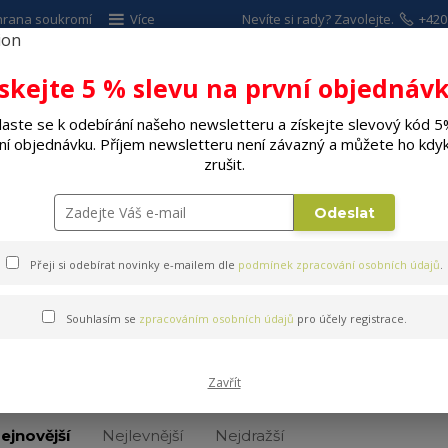
hrana soukromí
Více
Nevíte si rady? Zavolejte.
+420
ískejte 5 % slevu na první objednávk
Hleda
laste se k odebírání našeho newsletteru a získejte slevový kód 5
ní objednávku. Příjem newsletteru není závazný a můžete ho kdyk
ALÉ SPOTŘEBIČE
ELEKTRO
DÍLNA A Z
zrušit.
Espressa, kávovary
Kapsle a káva
Odeslat
Přeji si odebírat novinky e-mailem dle
podmínek zpracování osobních údajů
.
Souhlasím se
zpracováním osobních údajů
pro účely registrace.
Kapsle a káva
Zavřít
ejnovější
Nejlevnější
Nejdražší