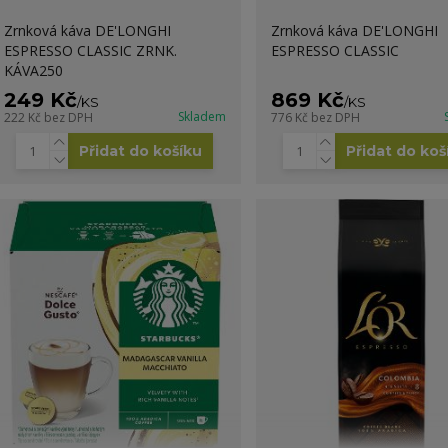
Zrnková káva DE'LONGHI
Zrnková káva DE'LONGHI
ESPRESSO CLASSIC ZRNK.
ESPRESSO CLASSIC
KÁVA250
249 Kč
869 Kč
/
KS
/
KS
Skladem
222 Kč
bez DPH
776 Kč
bez DPH
Přidat do košíku
Přidat do koš