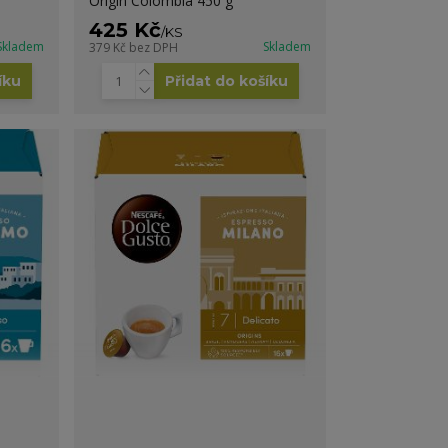
Origin Colombia 450 g
425 Kč
/
KS
Skladem
Skladem
379 Kč
bez DPH
íku
Přidat do košíku