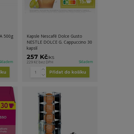
A 500g
Kapsle Nescafé Dolce Gusto
NESTLE DOLCE G. Cappuccino 30
kapslí
257 Kč
/
KS
Skladem
Skladem
229 Kč
bez DPH
íku
Přidat do košíku