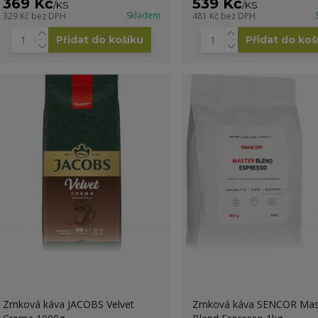
369 Kč
539 Kč
/
KS
/
KS
Skladem
329 Kč
bez DPH
481 Kč
bez DPH
Přidat do košíku
Přidat do koš
Zrnková káva JACOBS Velvet
Zrnková káva SENCOR Mas