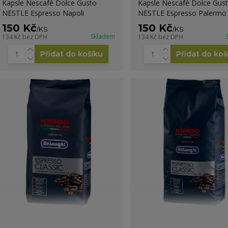
Kapsle Nescafé Dolce Gusto
Kapsle Nescafé Dolce Gus
NESTLE Espresso Napoli
NESTLE Espresso Palermo
150 Kč
150 Kč
/
KS
/
KS
Skladem
134 Kč
bez DPH
134 Kč
bez DPH
Přidat do košíku
Přidat do koš