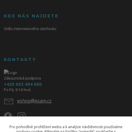
KDE NÁS NAJDETE
Sídlo internetového obchodu:
KONTAKTY
Zákaznická podpora
+420 602 494 600
Po-Pá, 9-16 hod.
eshop@esam.cz
Pro pohodlné prohlížení webu a k analýze návštěvnosti používáme
soubory cookie. Kliknutím na tlačítko "potvrdit" souhlasíte s