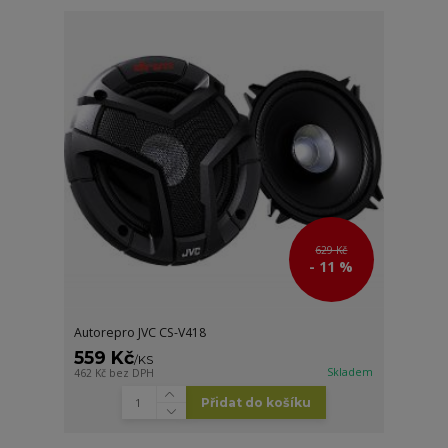
629 Kč
- 11 %
Autorepro JVC CS-V418
559 Kč
/
KS
Skladem
462 Kč
bez DPH
Přidat do košíku