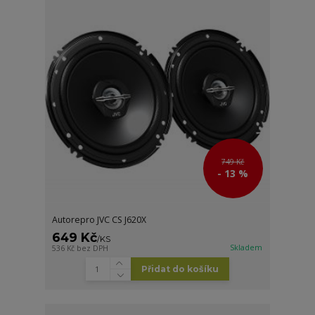
749 Kč
- 13 %
Autorepro JVC CS J620X
649 Kč
/
KS
Skladem
536 Kč
bez DPH
Přidat do košíku