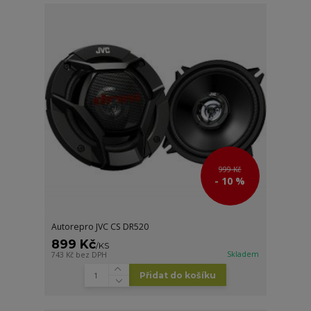
999 Kč
- 10 %
Autorepro JVC CS DR520
899 Kč
/
KS
Skladem
743 Kč
bez DPH
Přidat do košíku