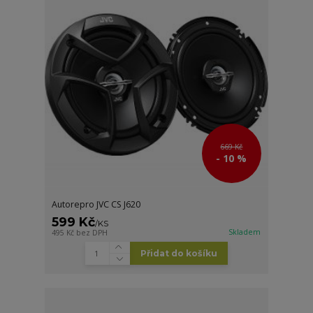
669 Kč
- 10 %
Autorepro JVC CS J620
599 Kč
/
KS
Skladem
495 Kč
bez DPH
Přidat do košíku