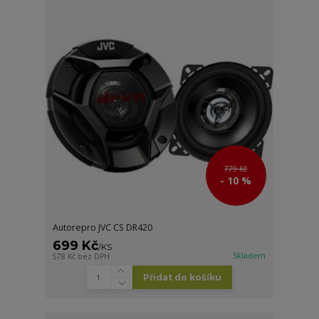
779 Kč
- 10 %
Autorepro JVC CS DR420
699 Kč
/
KS
Skladem
578 Kč
bez DPH
Přidat do košíku