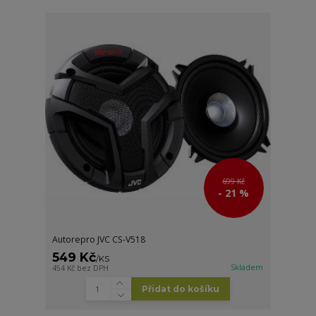
699 Kč
- 21 %
Autorepro JVC CS-V518
549 Kč
/
KS
Skladem
454 Kč
bez DPH
Přidat do košíku