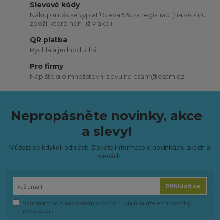
Slevové kódy
Nákup u nás se vyplatí! Sleva 5% za registraci (na většinu
zboží, které není již v akci)
QR platba
Rychlá a jednoduchá
Pro firmy
Napište si o množstevní slevu na esam@esam.cz
Nepropásněte novinky, akce
a slevy!
Můžete se kdykoli odhlásit. Získáte informace o novinkách, akcích a
slevách.
Přihlásit se
Souhlasím se
zpracováním osobních údajů
za účelem rozesílky
newsletteru.