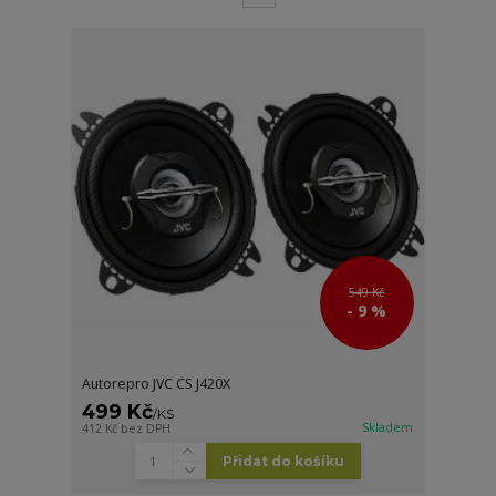
549 Kč
- 9 %
Autorepro JVC CS J420X
499 Kč
/
KS
Skladem
412 Kč
bez DPH
Přidat do košíku