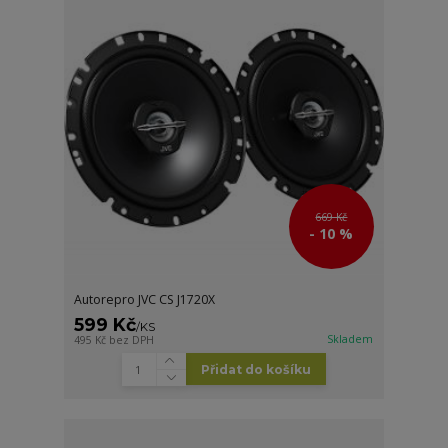
669 Kč
- 10 %
Autorepro JVC CS J1720X
599 Kč
/
KS
Skladem
495 Kč
bez DPH
Přidat do košíku