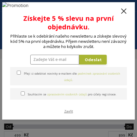
+420 602 494 600
Po-Pá, 9-16 hod.
0
Získejte 5 % slevu na první
0 Kč
objednávku.
Přihlaste se k odebírání našeho newsletteru a získejte slevový
Menu
kód 5% na první objednávku. Příjem newsletteru není závazný
a můžete ho kdykoliv zrušit.
Úvod
ELEKTRO
Auto elektronika
Auto reproduktory
Odeslat
Přeji si odebírat novinky e-mailem dle
podmínek zpracování osobních
údajů
.
Souhlasím se
zpracováním osobních údajů
pro účely registrace.
Auto reproduktory
Zavřít
Cena:
Od
Do
Kč
Kč