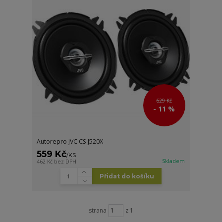
629 Kč
- 11 %
Autorepro JVC CS J520X
559 Kč
/
KS
Skladem
462 Kč
bez DPH
Přidat do košíku
strana
z 1