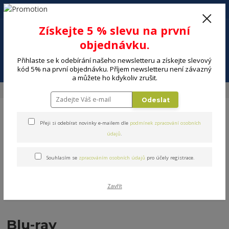
+420 602 494 600
Po-Pá, 9-16 hod.
0
Získejte 5 % slevu na první
0 Kč
objednávku.
Přihlaste se k odebírání našeho newsletteru a získejte slevový
Menu
kód 5% na první objednávku. Příjem newsletteru není závazný
a můžete ho kdykoliv zrušit.
Úvod
ELEKTRO
Video
Blu-ray
Odeslat
Přeji si odebírat novinky e-mailem dle
podmínek zpracování osobních
údajů
.
Souhlasím se
zpracováním osobních údajů
pro účely registrace.
Zavřít
Blu-ray