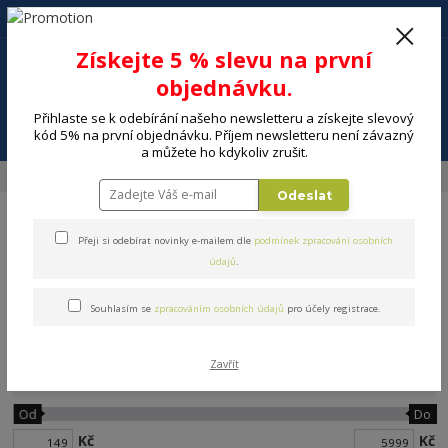
+420 602 494 600
Po-Pá, 9-16 hod.
0
Získejte 5 % slevu na první
0 Kč
objednávku.
Přihlaste se k odebírání našeho newsletteru a získejte slevový
Menu
kód 5% na první objednávku. Příjem newsletteru není závazný
a můžete ho kdykoliv zrušit.
Úvod
ELEKTRO
Meteostanice
Odeslat
Přeji si odebírat novinky e-mailem dle
podmínek zpracování osobních
údajů
.
Souhlasím se
zpracováním osobních údajů
pro účely registrace.
Meteostanice
Zavřít
Cena:
Od
Do
Kč
Kč