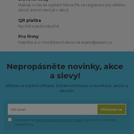
Nákup u nás se vyplatí! Sleva 5% za registraci (na většinu
zboží, které není již v akci)
QR platba
Rychlá a jednoduchá
Pro firmy
Napište si o množstevní slevu na esam@esam.cz
Nepropásněte novinky, akce
a slevy!
Můžete se kdykoli odhlásit. Získáte informace o novinkách, akcích a
slevách.
Přihlásit se
Souhlasím se
zpracováním osobních údajů
za účelem rozesílky
newsletteru.