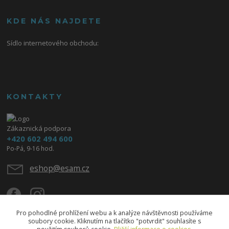
KDE NÁS NAJDETE
Sídlo internetového obchodu:
KONTAKTY
Zákaznická podpora
+420 602 494 600
Po-Pá, 9-16 hod.
eshop@esam.cz
Pro pohodlné prohlížení webu a k analýze návštěvnosti používáme
soubory cookie. Kliknutím na tlačítko "potvrdit" souhlasíte s