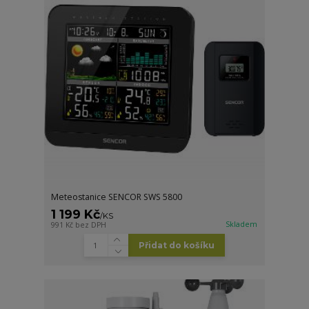
Meteostanice SENCOR SWS 5800
1 199 Kč
/
KS
Skladem
991 Kč
bez DPH
Přidat do košíku