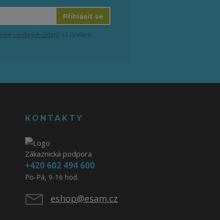
Přihlásit se
ním osobních údajů
za účelem
KONTAKTY
Zákaznická podpora
+420 602 494 600
Po-Pá, 9-16 hod.
eshop@esam.cz