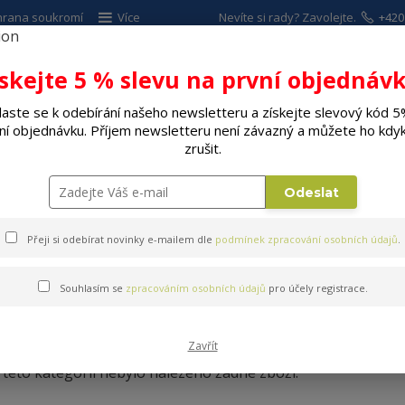
hrana soukromí
Více
Nevíte si rady? Zavolejte.
+420
ískejte 5 % slevu na první objednávk
Hleda
laste se k odebírání našeho newsletteru a získejte slevový kód 5
ní objednávku. Příjem newsletteru není závazný a můžete ho kdyk
ALÉ SPOTŘEBIČE
ELEKTRO
DÍLNA A Z
zrušit.
Odeslat
Přeji si odebírat novinky e-mailem dle
podmínek zpracování osobních údajů
.
Souhlasím se
zpracováním osobních údajů
pro účely registrace.
Domácí kina
Zavřít
 této kategorii nebylo nalezeno žádné zboží.