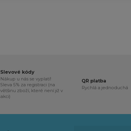
Slevové kódy
Nákup u nás se vyplatí!
QR platba
Sleva 5% za registraci (na
Rychlá a jednoduchá
většinu zboží, které není již v
akci)