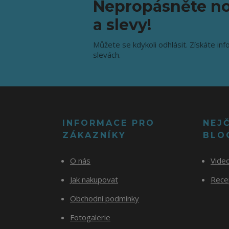
Nepropásněte no
a slevy!
Můžete se kdykoli odhlásit. Získáte inf
slevách.
INFORMACE PRO
NEJ
ZÁKAZNÍKY
BLO
O nás
Vide
Jak nakupovat
Recep
Obchodní podmínky
Fotogalerie