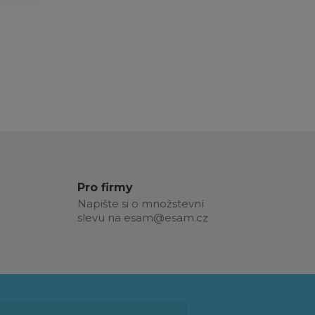
Pro firmy
Napište si o množstevní
slevu na esam@esam.cz