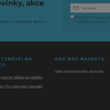
vinky, akce
Souhlasím se
zpracová
ormace o novinkách, akcích a
rozesílky newsletteru.
ČTENĚJŠÍ NA
KDE NÁS NAJDETE
GU
Sídlo internetového obchodu:
o návod:
Nákup na splátky.
t: Pro milovníky specialit.