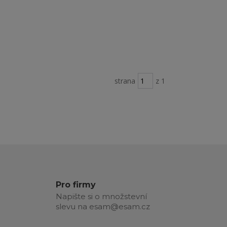
strana
z 1
Pro firmy
Napište si o množstevní
slevu na esam@esam.cz