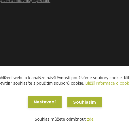
t: Pro milovníky specialit.
Upravit sběr cookies.
hlížení webu a k analýze návštěvnosti používáme soubory cookie. Klik
tvrdit" souhlasíte s použitím souborů cookie.
Bližší informace o cook
Copyright © 2020 ESAM - Eva Skřižovská
Nastavení
Souhlasím
Vytvořeno na
Eshop-rychle.cz
Souhlas můžete odmítnout
zde
.