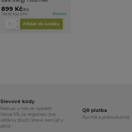
Bank Energy 15000 mAh
899 Kč
/
KS
Skladem
743 Kč
bez DPH
Přidat do košíku
Slevové kódy
Nákup u nás se vyplatí!
QR platba
Sleva 5% za registraci (na
Rychlá a jednoduchá
většinu zboží, které není již v
akci)