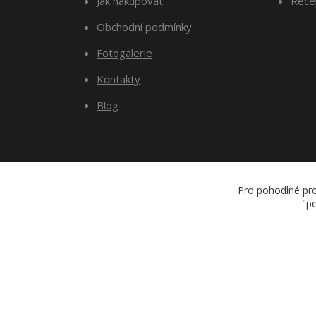
Jak nakupovat
Recep
Obchodní podmínky
Fotogalerie
Kontakty
Blog
Pro pohodlné pro
"po