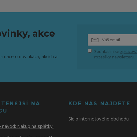
vinky, akce
Souhlasím se
zpracová
ormace o novinkách, akcích a
rozesílky newsletteru.
ČTENĚJŠÍ NA
KDE NÁS NAJDETE
GU
Sídlo internetového obchodu:
o návod:
Nákup na splátky.