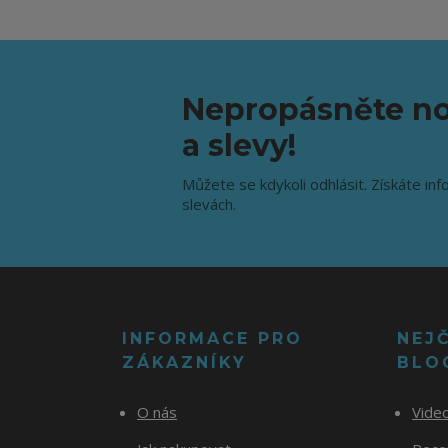
Nepropásněte no
a slevy!
Můžete se kdykoli odhlásit. Získáte inf
slevách.
INFORMACE PRO
NEJ
ZÁKAZNÍKY
BLO
O nás
Vide