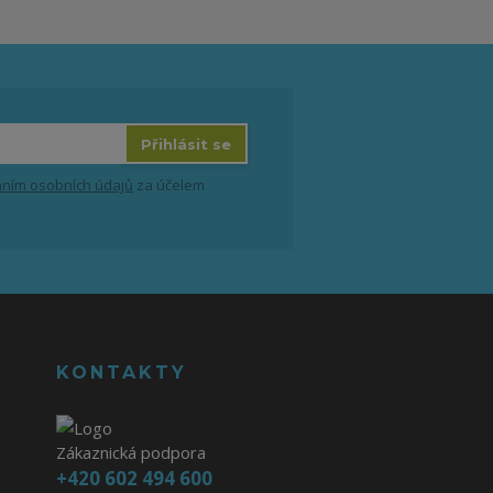
Přihlásit se
ním osobních údajů
za účelem
KONTAKTY
Zákaznická podpora
+420 602 494 600