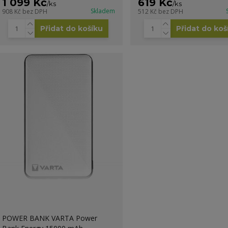
1 099 Kč
619 Kč
/
ks
/
ks
Skladem
908 Kč
bez DPH
512 Kč
bez DPH
Přidat do košíku
Přidat do koš
POWER BANK VARTA Power