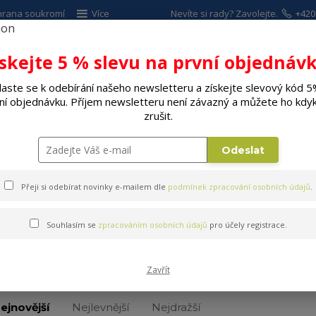
hrana soukromí
Více
Nevíte si rady? Zavolejte.
+420
ískejte 5 % slevu na první objednávk
Hleda
laste se k odebírání našeho newsletteru a získejte slevový kód 5
ní objednávku. Příjem newsletteru není závazný a můžete ho kdyk
ALÉ SPOTŘEBIČE
ELEKTRO
DÍLNA A Z
zrušit.
ower bank
Odeslat
Přeji si odebírat novinky e-mailem dle
podmínek zpracování osobních údajů
.
Souhlasím se
zpracováním osobních údajů
pro účely registrace.
Power bank
Zavřít
ejnovější
Nejlevnější
Nejdražší