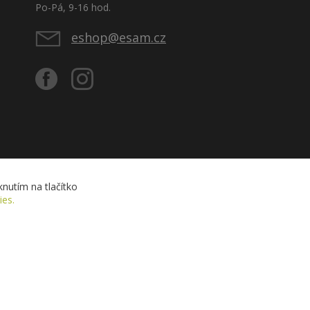
Po-Pá, 9-16 hod.
eshop@esam.cz
nutím na tlačítko
ies.