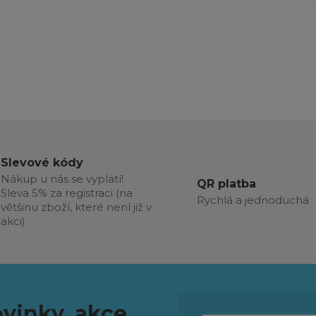
Slevové kódy
Nákup u nás se vyplatí!
QR platba
Sleva 5% za registraci (na
Rychlá a jednoduchá
většinu zboží, které není již v
akci)
vinky, akce