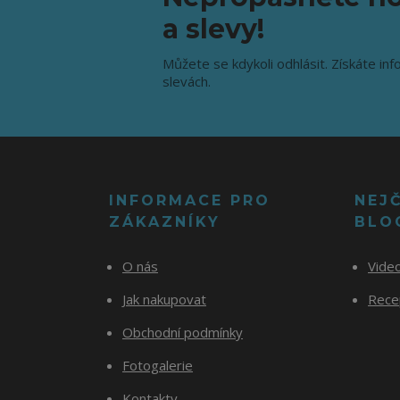
a slevy!
Můžete se kdykoli odhlásit. Získáte inf
slevách.
INFORMACE PRO
NEJ
ZÁKAZNÍKY
BLO
O nás
Vide
Jak nakupovat
Recep
Obchodní podmínky
Fotogalerie
Kontakty