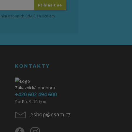
Přihlásit se
ním osobních údajů
za účelem
KONTAKTY
Zákaznická podpora
+420 602 494 600
Po-Pá, 9-16 hod.
eshop@esam.cz