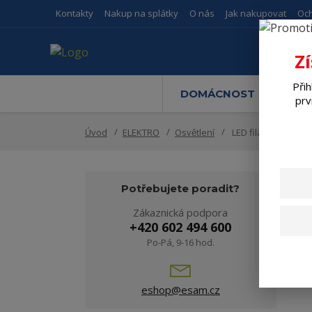
Kontakty
Nakup na splátky
O nás
Jak nakupovat
Oc
Z
Přih
DOMÁCNOST
M
prv
Úvod
ELEKTRO
Osvětlení
LED filament
Potřebujete poradit?
Zákaznická podpora
+420 602 494 600
Po-Pá, 9-16 hod.
V
eshop@esam.cz