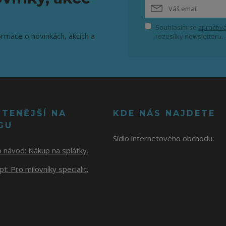
Souhlasím se
zpracová
ormace o novinkách, akcích a
rozesílky newsletteru.
ČTENĚJŠÍ NA
KDE NÁS NAJDETE
GU
Sídlo internetového obchodu:
o návod:
Nákup na splátky.
t: Pro milovníky specialit.