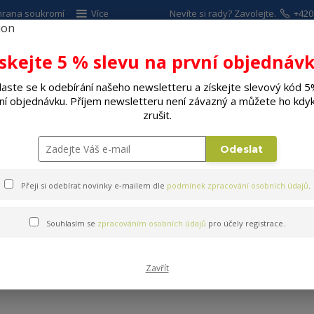
hrana soukromí
Více
Nevíte si rady? Zavolejte.
+420
Hleda
ískejte 5 % slevu na první objednávk
laste se k odebírání našeho newsletteru a získejte slevový kód 5
ALÉ SPOTŘEBIČE
ELEKTRO
DÍLNA A Z
ní objednávku. Příjem newsletteru není závazný a můžete ho kdyk
zrušit.
Odeslat
Přeji si odebírat novinky e-mailem dle
podmínek zpracování osobních údajů
.
Souhlasím se
zpracováním osobních údajů
pro účely registrace.
LED filament
Zavřít
 této kategorii nebylo nalezeno žádné zboží.