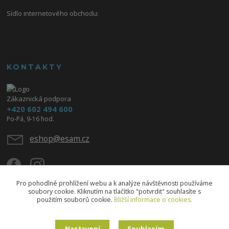
Sídlo internetového obchodu:
KONTAKTY
Zákaznická podpora
+420 602 494 600
Po-Pá, 9-16 hod.
eshop@esam.cz
Pro pohodlné prohlížení webu a k analýze návštěvnosti používáme
soubory cookie. Kliknutím na tlačítko "potvrdit" souhlasíte s
použitím souborů cookie.
Bližší informace o cookies.
Upravit sběr cookies.
Nastavení
Souhlasím