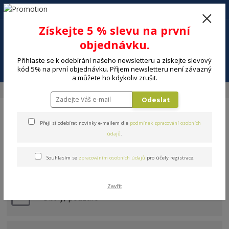
+420 602 494 600
Po-Pá, 9-16 hod.
0
Získejte 5 % slevu na první
0 Kč
objednávku.
Přihlaste se k odebírání našeho newsletteru a získejte slevový
Menu
kód 5% na první objednávku. Příjem newsletteru není závazný
a můžete ho kdykoliv zrušit.
Úvod
ELEKTRO
Telefony, GPS, wearables
Mobilní telefony
Odeslat
Přeji si odebírat novinky e-mailem dle
podmínek zpracování osobních
údajů
.
Souhlasím se
zpracováním osobních údajů
pro účely registrace.
Mobilní telefony
Zavřít
Obaly, pouzdra