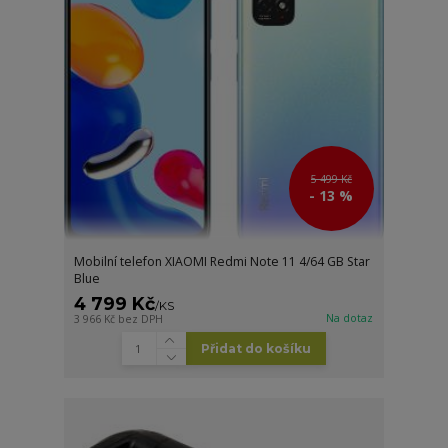
5 499 Kč
- 13 %
Mobilní telefon XIAOMI Redmi Note 11 4/64 GB Star
Blue
4 799 Kč
/
KS
Na dotaz
3 966 Kč
bez DPH
Přidat do košíku