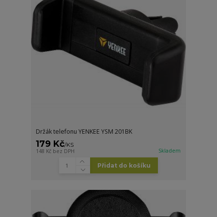
Držák telefonu YENKEE YSM 201BK
179 Kč
/
KS
Skladem
148 Kč
bez DPH
Přidat do košíku