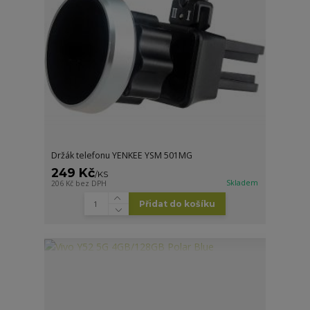
Držák telefonu YENKEE YSM 501MG
249 Kč
/
KS
Skladem
206 Kč
bez DPH
Přidat do košíku