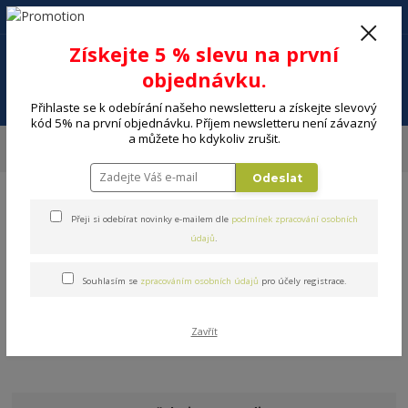
+420 602 494 600
Po-Pá, 9-16 hod.
0
Získejte 5 % slevu na první
0 Kč
objednávku.
Menu
Přihlaste se k odebírání našeho newsletteru a získejte slevový
kód 5% na první objednávku. Příjem newsletteru není závazný
a můžete ho kdykoliv zrušit.
Úvod
ELEKTRO
Telefony, GPS, wearables
Mobilní telefony
Ochranné sklo
Odeslat
Přeji si odebírat novinky e-mailem dle
podmínek zpracování osobních
údajů
.
Souhlasím se
zpracováním osobních údajů
pro účely registrace.
Ochranné sklo
V této kategorii nebylo nalezeno žádné zboží.
Zavřít