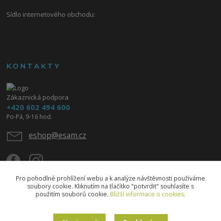
Sídlo internetového obchodu:
KONTAKTY
Zákaznická podpora
+420 602 494 600
Po-Pá, 9-16 hod.
eshop@esam.cz
Pro pohodlné prohlížení webu a k analýze návštěvnosti používáme
soubory cookie. Kliknutím na tlačítko "potvrdit" souhlasíte s
použitím souborů cookie.
Bližší informace o cookies.
Upravit sběr cookies.