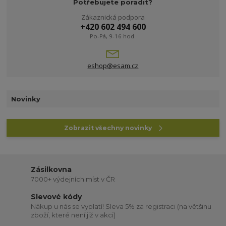
Potřebujete poradit?
Zákaznická podpora
+420 602 494 600
Po-Pá, 9-16 hod.
eshop@esam.cz
Novinky
Zobrazit všechny novinky
Zásilkovna
7000+ výdejních míst v ČR
Slevové kódy
Nákup u nás se vyplatí! Sleva 5% za registraci (na většinu
zboží, které není již v akci)