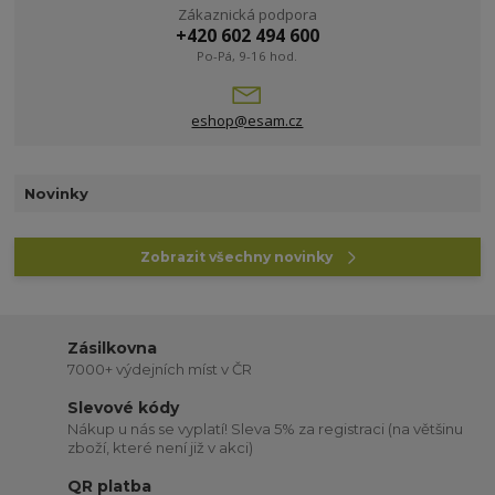
Zákaznická podpora
+420 602 494 600
Po-Pá, 9-16 hod.
eshop@esam.cz
Novinky
Zobrazit všechny novinky
Zásilkovna
7000+ výdejních míst v ČR
Slevové kódy
Nákup u nás se vyplatí! Sleva 5% za registraci (na většinu
zboží, které není již v akci)
QR platba