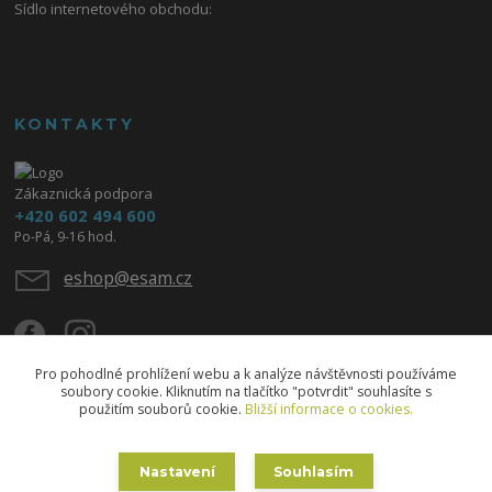
Sídlo internetového obchodu:
KONTAKTY
Zákaznická podpora
+420 602 494 600
Po-Pá, 9-16 hod.
eshop@esam.cz
Pro pohodlné prohlížení webu a k analýze návštěvnosti používáme
soubory cookie. Kliknutím na tlačítko "potvrdit" souhlasíte s
použitím souborů cookie.
Bližší informace o cookies.
Upravit sběr cookies.
Nastavení
Souhlasím