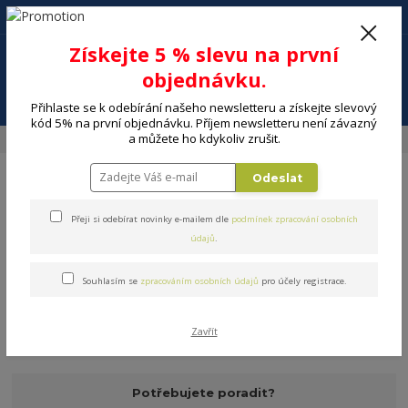
+420 602 494 600
Po-Pá, 9-16 hod.
0
Získejte 5 % slevu na první
0 Kč
objednávku.
Menu
Přihlaste se k odebírání našeho newsletteru a získejte slevový
kód 5% na první objednávku. Příjem newsletteru není závazný
a můžete ho kdykoliv zrušit.
Úvod
ELEKTRO
Video
Multimediální centra
Odeslat
Přeji si odebírat novinky e-mailem dle
podmínek zpracování osobních
údajů
.
Multimediální centra
Souhlasím se
zpracováním osobních údajů
pro účely registrace.
V této kategorii nebylo nalezeno žádné zboží.
Zavřít
Potřebujete poradit?