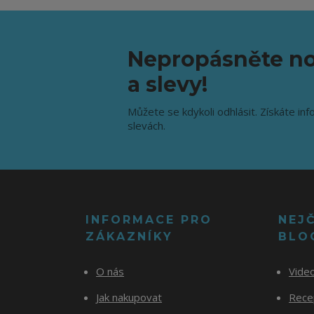
Nepropásněte no
a slevy!
Můžete se kdykoli odhlásit. Získáte inf
slevách.
INFORMACE PRO
NEJ
ZÁKAZNÍKY
BLO
O nás
Vide
Jak nakupovat
Recep