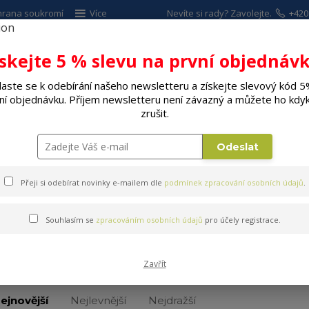
hrana soukromí
Více
Nevíte si rady? Zavolejte.
+420
ískejte 5 % slevu na první objednávk
Hleda
laste se k odebírání našeho newsletteru a získejte slevový kód 5
ní objednávku. Příjem newsletteru není závazný a můžete ho kdyk
ALÉ SPOTŘEBIČE
ELEKTRO
DÍLNA A Z
zrušit.
Odeslat
Přeji si odebírat novinky e-mailem dle
podmínek zpracování osobních údajů
.
Souhlasím se
zpracováním osobních údajů
pro účely registrace.
LED žárovky
Zavřít
ejnovější
Nejlevnější
Nejdražší