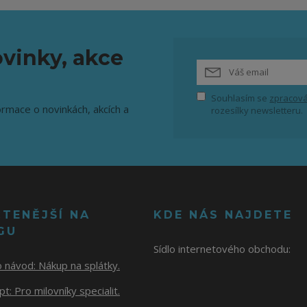
vinky, akce
Souhlasím se
zpracová
ormace o novinkách, akcích a
rozesílky newsletteru.
ČTENĚJŠÍ NA
KDE NÁS NAJDETE
GU
Sídlo internetového obchodu:
o návod:
Nákup na splátky.
t: Pro milovníky specialit.