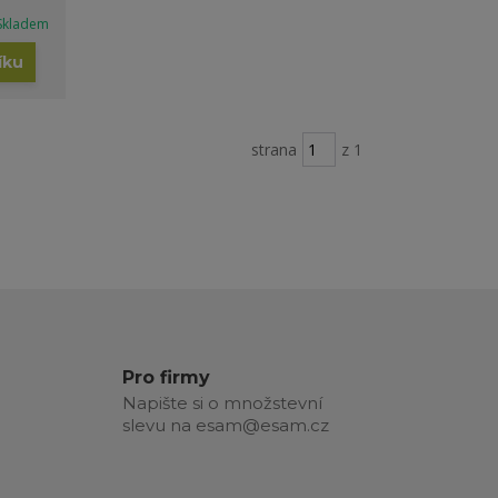
Skladem
íku
strana
z 1
Pro firmy
Napište si o množstevní
slevu na esam@esam.cz