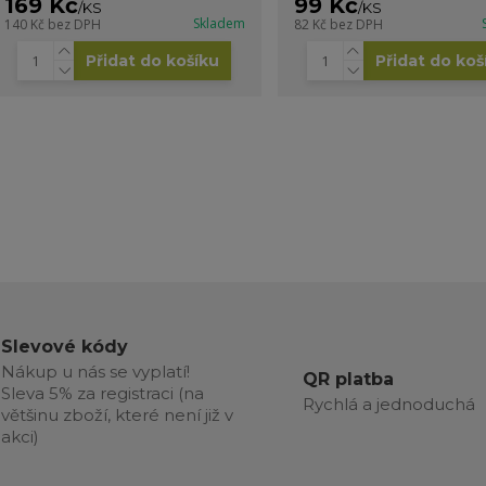
169 Kč
99 Kč
/
KS
/
KS
Skladem
140 Kč
bez DPH
82 Kč
bez DPH
Přidat do košíku
Přidat do koš
Slevové kódy
Nákup u nás se vyplatí!
QR platba
Sleva 5% za registraci (na
Rychlá a jednoduchá
většinu zboží, které není již v
akci)