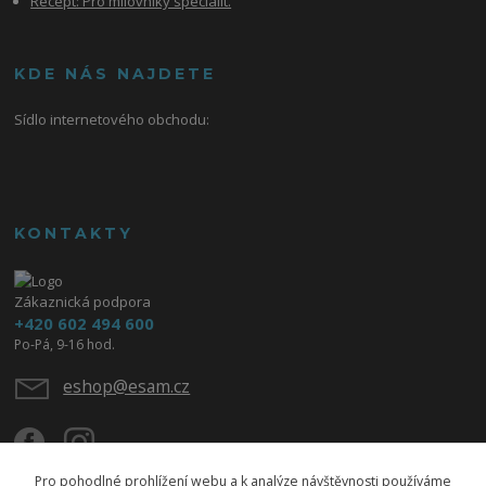
Recept: Pro milovníky specialit.
KDE NÁS NAJDETE
Sídlo internetového obchodu:
KONTAKTY
Zákaznická podpora
+420 602 494 600
Po-Pá, 9-16 hod.
eshop@esam.cz
Pro pohodlné prohlížení webu a k analýze návštěvnosti používáme