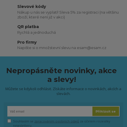
Slevové kódy
Nákup u nás se vyplatí! Sleva 5% za registraci (na většinu
zboží, které není již v akci)
QR platba
Rychlá a jednoduchá
Pro firmy
Napište si o množstevní slevu na esam@esam.cz
Nepropásněte novinky, akce
a slevy!
Můžete se kdykoli odhlásit. Získáte informace o novinkách, akcích a
slevách.
Přihlásit se
Souhlasím se
zpracováním osobních údajů
za účelem rozesílky
newsletteru.