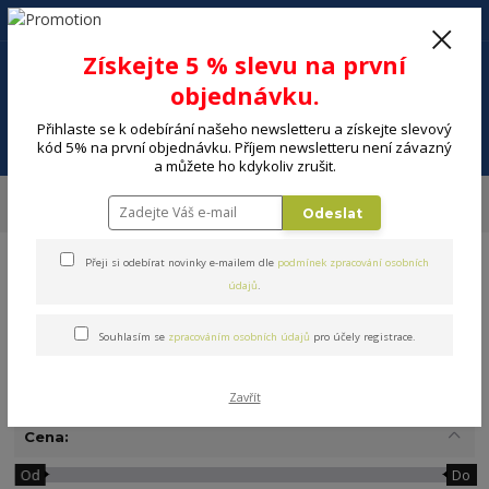
+420 602 494 600
Po-Pá, 9-16 hod.
0
Získejte 5 % slevu na první
0 Kč
objednávku.
Přihlaste se k odebírání našeho newsletteru a získejte slevový
Menu
kód 5% na první objednávku. Příjem newsletteru není závazný
a můžete ho kdykoliv zrušit.
Úvod
ELEKTRO
Telefony, GPS, wearables
Mobilní telefony
Odeslat
Stojány, držáky
Přeji si odebírat novinky e-mailem dle
podmínek zpracování osobních
údajů
.
Souhlasím se
zpracováním osobních údajů
pro účely registrace.
Stojány, držáky
Zavřít
Cena:
Od
Do