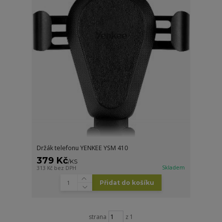
Držák telefonu YENKEE YSM 410
379 Kč
/
KS
Skladem
313 Kč
bez DPH
Přidat do košíku
strana
z 1