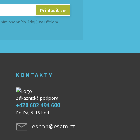
Přihlásit se
ním osobních údajů
za účelem
KONTAKTY
Zákaznická podpora
+420 602 494 600
Po-Pá, 9-16 hod.
eshop@esam.cz