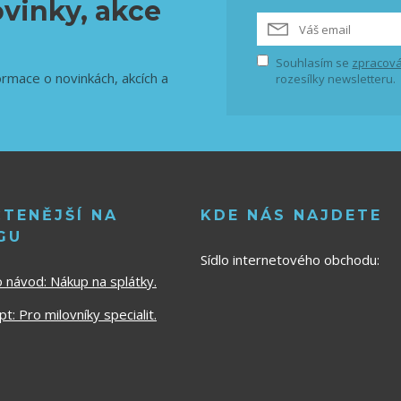
vinky, akce
Souhlasím se
zpracová
ormace o novinkách, akcích a
rozesílky newsletteru.
ČTENĚJŠÍ NA
KDE NÁS NAJDETE
GU
Sídlo internetového obchodu:
o návod:
Nákup na splátky.
t: Pro milovníky specialit.