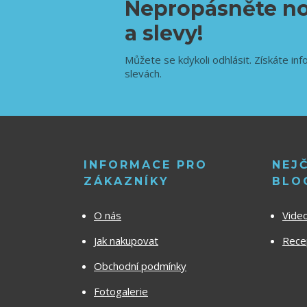
Nepropásněte no
a slevy!
Můžete se kdykoli odhlásit. Získáte inf
slevách.
INFORMACE PRO
NEJ
ZÁKAZNÍKY
BLO
O nás
Vide
Jak nakupovat
Recep
Obchodní podmínky
Fotogalerie