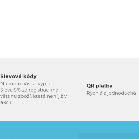
Slevové kódy
Nákup u nás se vyplatí!
QR platba
Sleva 5% za registraci (na
Rychlá a jednoduchá
většinu zboží, které není již v
akci)