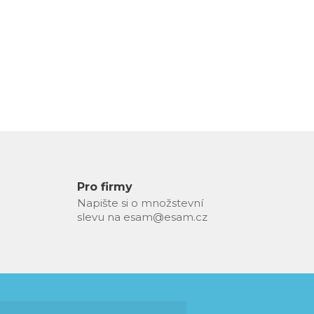
Pro firmy
Napište si o množstevní
slevu na esam@esam.cz