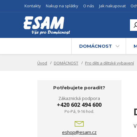
Kontakty
Nakup na splátky
O nás
Jak nakupovat
Oc
Z
Přih
prv
DOMÁCNOST
M
Úvod
DOMÁCNOST
Pro děti a dětské vybavení
Potřebujete poradit?
Zákaznická podpora
+420 602 494 600
Po-Pá, 9-16 hod.
V
eshop@esam.cz