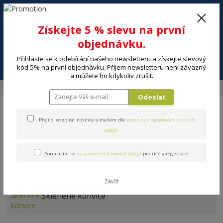
+420 602 494 600
Po-Pá, 9-16 hod.
0
Získejte 5 % slevu na první
0 Kč
objednávku.
Přihlaste se k odebírání našeho newsletteru a získejte slevový
Menu
kód 5% na první objednávku. Příjem newsletteru není závazný
a můžete ho kdykoliv zrušit.
Úvod
DOMÁCNOST
Nápoje a příprava nápojů
Konvice, džbány
Odeslat
Přeji si odebírat novinky e-mailem dle
podmínek zpracování osobních
údajů
.
Souhlasím se
zpracováním osobních údajů
pro účely registrace.
Konvice, džbány
Zavřít
Skleněné konvice