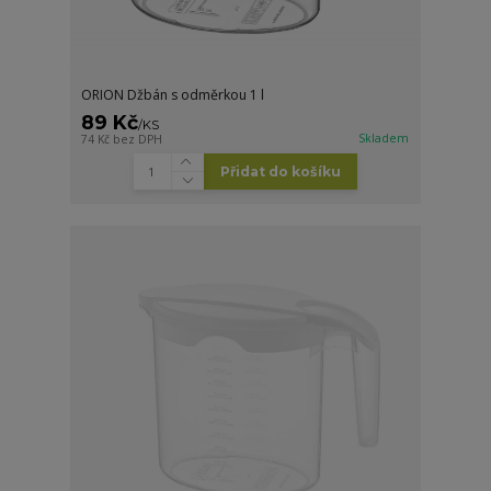
ORION Džbán s odměrkou 1 l
89 Kč
/
KS
Skladem
74 Kč
bez DPH
Přidat do košíku