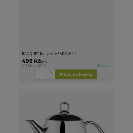
BANQUET Konvice MEADOW 1 l
499 Kč
/
KS
Skladem
412 Kč
bez DPH
Přidat do košíku