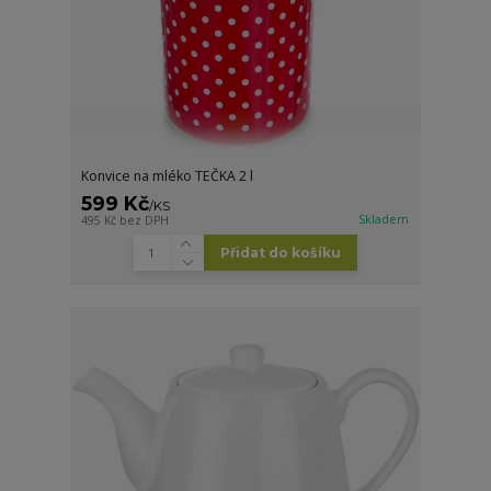
Konvice na mléko TEČKA 2 l
599 Kč
/
KS
Skladem
495 Kč
bez DPH
Přidat do košíku