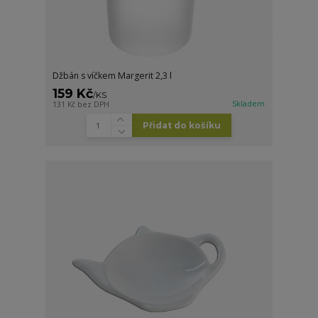
Džbán s víčkem Margerit 2,3 l
159 Kč
/
KS
Skladem
131 Kč
bez DPH
Přidat do košíku