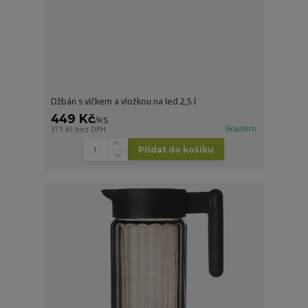
Džbán s víčkem a vložkou na led 2,5 l
449 Kč
/
KS
Skladem
371 Kč
bez DPH
Přidat do košíku