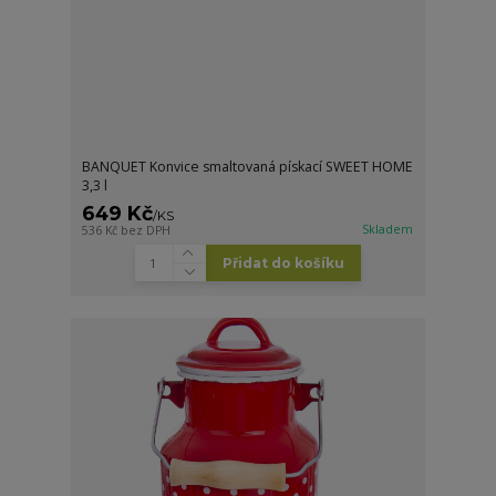
BANQUET Konvice smaltovaná pískací SWEET HOME
3,3 l
649 Kč
/
KS
Skladem
536 Kč
bez DPH
Přidat do košíku