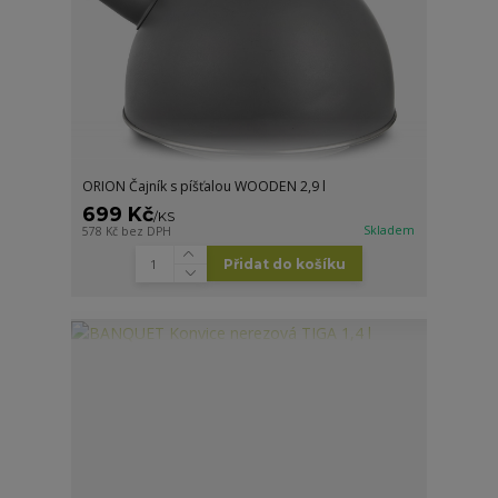
ORION Čajník s píšťalou WOODEN 2,9 l
699 Kč
/
KS
Skladem
578 Kč
bez DPH
Přidat do košíku