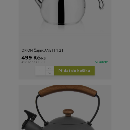
ORION Čajník ANETT 1,2 l
499 Kč
/
KS
Skladem
412 Kč
bez DPH
Přidat do košíku