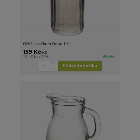
Džbán s víčkem Embo 1,5 l
159 Kč
/
KS
Skladem
131 Kč
bez DPH
Přidat do košíku