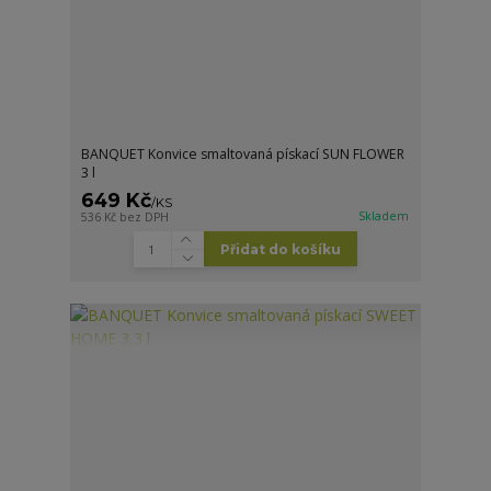
BANQUET Konvice smaltovaná pískací SUN FLOWER
3 l
649 Kč
/
KS
Skladem
536 Kč
bez DPH
Přidat do košíku