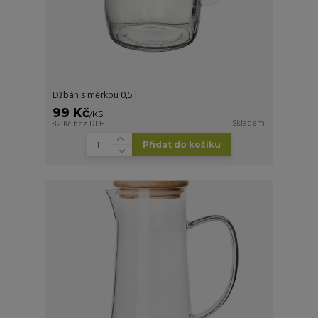
Džbán s měrkou 0,5 l
99 Kč
/
KS
Skladem
82 Kč
bez DPH
Přidat do košíku