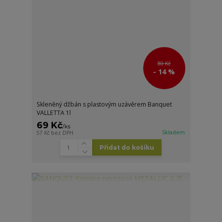
80 Kč
- 14 %
Skleněný džbán s plastovým uzávěrem Banquet
VALLETTA 1l
69 Kč
/
ks
Skladem
57 Kč
bez DPH
Přidat do košíku