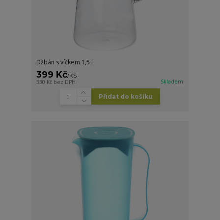
Džbán s víčkem 1,5 l
399 Kč
/
KS
Skladem
330 Kč
bez DPH
Přidat do košíku