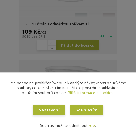
ORION Džbán s odměrkou a víčkem 1 l
109 Kč
/
KS
Skladem
90 Kč
bez DPH
Přidat do košíku
Pro pohodlné prohlížení webu a k analýze návštěvnosti používáme
soubory cookie. Kliknutím na tlačítko "potvrdit" souhlasíte s
použitím souborů cookie.
Bližší informace o cookies.
Nastavení
Souhlasím
Souhlas můžete odmítnout
zde
.