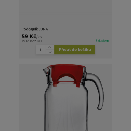
Podčajník LUNA
59 Kč
/
KS
Skladem
49 Kč
bez DPH
Přidat do košíku