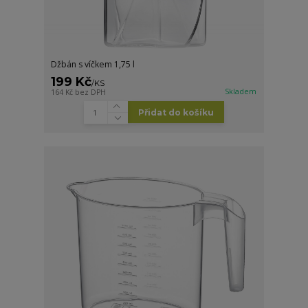
Džbán s víčkem 1,75 l
199 Kč
/
KS
Skladem
164 Kč
bez DPH
Přidat do košíku