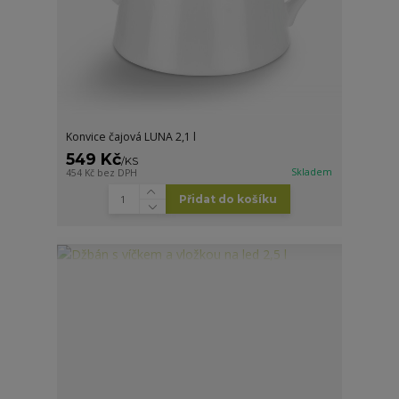
Konvice čajová LUNA 2,1 l
549 Kč
/
KS
Skladem
454 Kč
bez DPH
Přidat do košíku