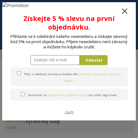
+420 602 494 600
Po-Pá, 9-16 hod.
0
Získejte 5 % slevu na první
0 Kč
objednávku.
Přihlaste se k odebírání našeho newsletteru a získejte slevový
Menu
kód 5% na první objednávku. Příjem newsletteru není závazný
a můžete ho kdykoliv zrušit.
Úvod
DOMÁCNOST
Výrobníky sody a perlivé vody
Sodastream
Odeslat
Přeji si odebírat novinky e-mailem dle
podmínek zpracování osobních
údajů
.
Souhlasím se
zpracováním osobních údajů
pro účely registrace.
Sodastream
Zavřít
Výrobníky sody