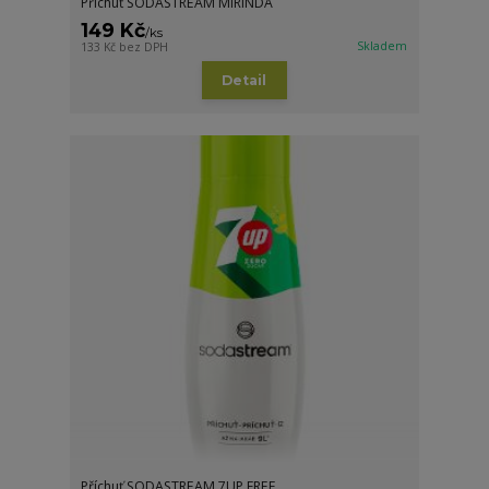
Příchuť SODASTREAM MIRINDA
149 Kč
/
ks
Skladem
133 Kč
bez DPH
Detail
Příchuť SODASTREAM 7UP FREE