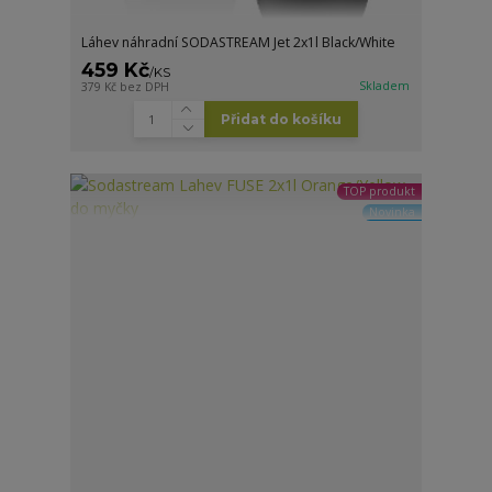
Láhev náhradní SODASTREAM Jet 2x1l Black/White
459 Kč
/
KS
Skladem
379 Kč
bez DPH
Přidat do košíku
TOP produkt
Novinka