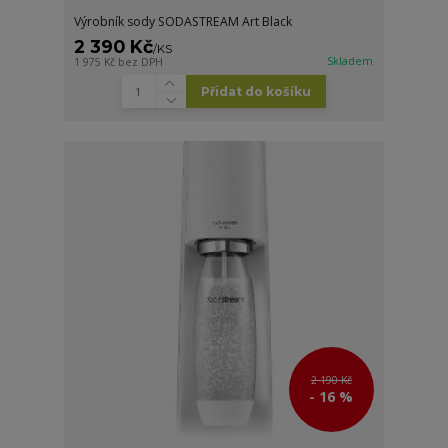
Výrobník sody SODASTREAM Art Black
2 390 Kč
/
KS
Skladem
1 975 Kč
bez DPH
Přidat do košíku
2 190 Kč
- 16 %