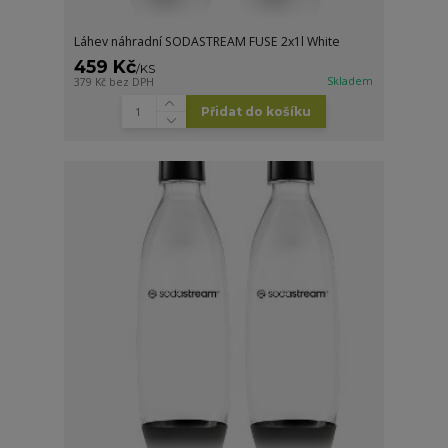
Láhev náhradní SODASTREAM FUSE 2x1l White
459 Kč
/
KS
Skladem
379 Kč
bez DPH
Přidat do košíku