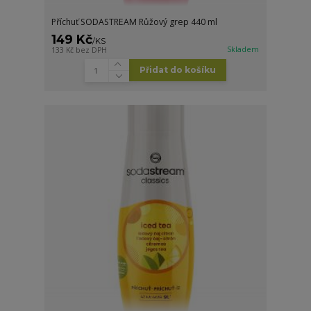
Příchuť SODASTREAM Růžový grep 440 ml
149 Kč
/
KS
Skladem
133 Kč
bez DPH
Přidat do košíku