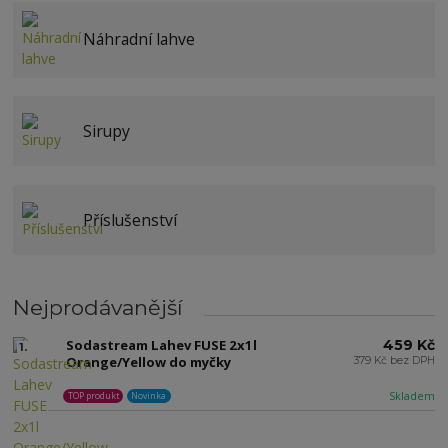
Náhradní lahve
Sirupy
Příslušenství
Nejprodávanější
Sodastream Lahev FUSE 2x1l
459 Kč
1.
Orange/Yellow do myčky
379 Kč bez DPH
Skladem
TOP produkt
Novinka