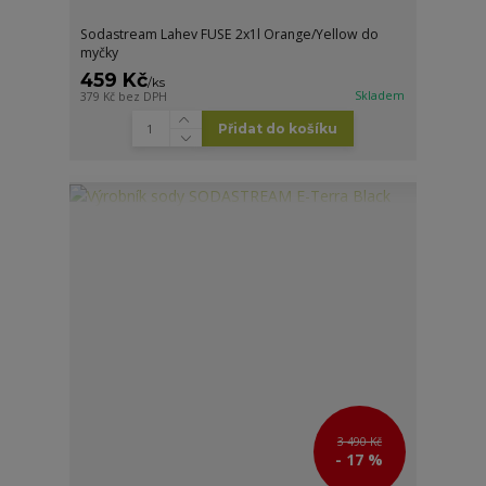
Sodastream Lahev FUSE 2x1l Orange/Yellow do
myčky
459 Kč
/
ks
Skladem
379 Kč
bez DPH
Přidat do košíku
3 490 Kč
- 17 %