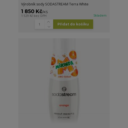
Výrobník sody SODASTREAM Terra White
1 850 Kč
/
KS
Skladem
1 529 Kč
bez DPH
Přidat do košíku