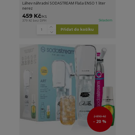
Láhev náhradní SODASTREAM Fľaša ENSO 1 liter
nerez
459 Kč
/
KS
Skladem
379 Kč
bez DPH
Přidat do košíku
2 890 Kč
- 20 %