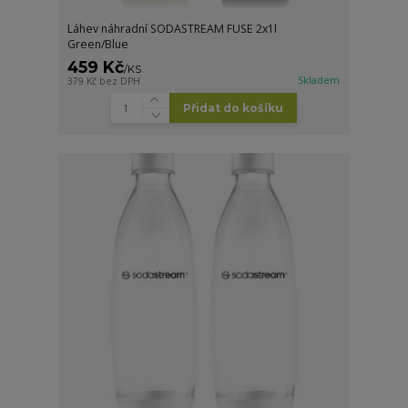
Láhev náhradní SODASTREAM FUSE 2x1l
Green/Blue
459 Kč
/
KS
Skladem
379 Kč
bez DPH
Přidat do košíku