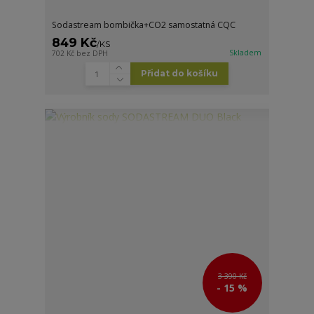
Sodastream bombička+CO2 samostatná CQC
849 Kč
/
KS
Skladem
702 Kč
bez DPH
Přidat do košíku
3 390 Kč
- 15 %