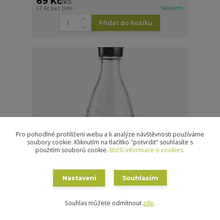
69 Kč
/
KS
Skladem
57 Kč
bez DPH
Přidat do košíku
Pro pohodlné prohlížení webu a k analýze návštěvnosti používáme
soubory cookie. Kliknutím na tlačítko "potvrdit" souhlasíte s
použitím souborů cookie.
Bližší informace o cookies.
Nastavení
Souhlasím
Souhlas můžete odmítnout
zde
.
Láhev náhradní SODASTREAM Skleněná lahev 0,7L
CRYSTAL