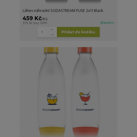
Láhev náhradní SODASTREAM FUSE 2x1l Black
459 Kč
/
KS
Skladem
379 Kč
bez DPH
Přidat do košíku