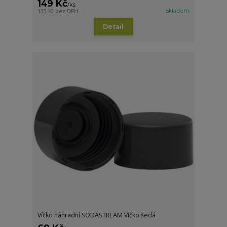
149 Kč
/
ks
Skladem
133 Kč
bez DPH
Detail
Víčko náhradní SODASTREAM Víčko šedá