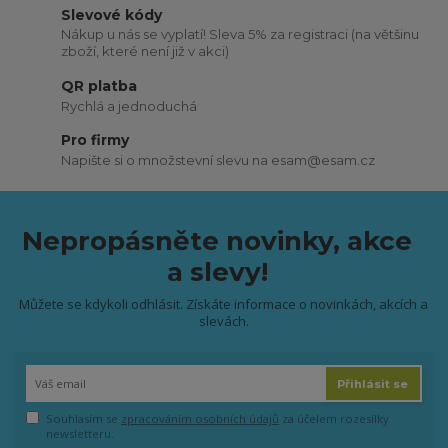
Slevové kódy
Nákup u nás se vyplatí! Sleva 5% za registraci (na většinu
zboží, které není již v akci)
QR platba
Rychlá a jednoduchá
Pro firmy
Napište si o množstevní slevu na esam@esam.cz
Nepropásněte novinky, akce
a slevy!
Můžete se kdykoli odhlásit. Získáte informace o novinkách, akcích a
slevách.
Přihlásit se
Souhlasím se
zpracováním osobních údajů
za účelem rozesílky
newsletteru.