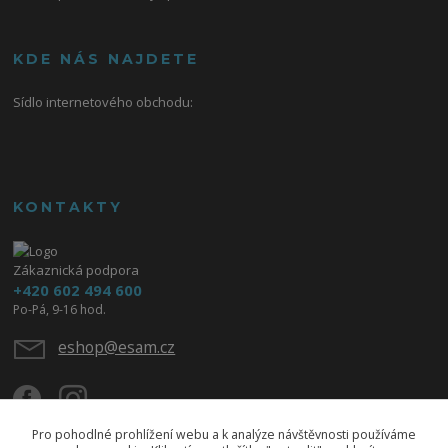
KDE NÁS NAJDETE
Sídlo internetového obchodu:
KONTAKTY
Zákaznická podpora
+420 602 494 600
Po-Pá, 9-16 hod.
eshop@esam.cz
Pro pohodlné prohlížení webu a k analýze návštěvnosti používáme