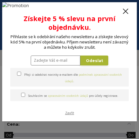
+420 602 494 600
Po-Pá, 9-16 hod.
0
Získejte 5 % slevu na první
0 Kč
objednávku.
Přihlaste se k odebírání našeho newsletteru a získejte slevový
Menu
kód 5% na první objednávku. Příjem newsletteru není závazný
a můžete ho kdykoliv zrušit.
Úvod
DOMÁCNOST
Výrobníky sody a perlivé vody
Sodastream
Odeslat
Výrobníky sody
Přeji si odebírat novinky e-mailem dle
podmínek zpracování osobních
údajů
.
Souhlasím se
zpracováním osobních údajů
pro účely registrace.
Výrobníky sody
Zavřít
Cena:
Od
Do