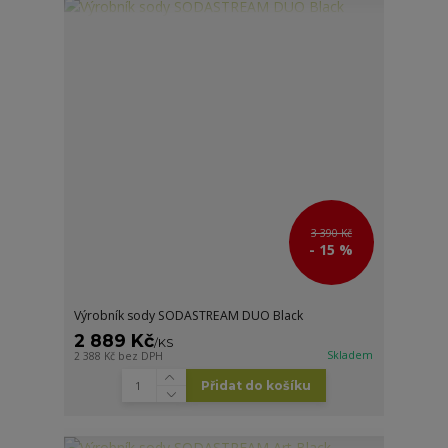
3 390 Kč
- 15 %
Výrobník sody SODASTREAM DUO Black
2 889 Kč
/
KS
Skladem
2 388 Kč
bez DPH
Přidat do košíku