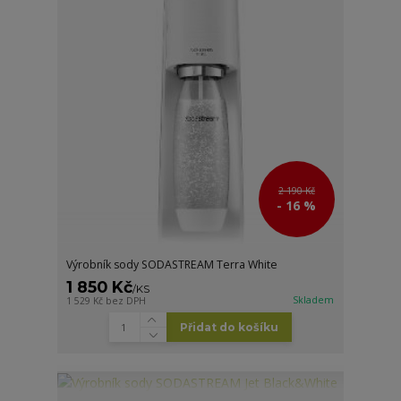
2 190 Kč
- 16 %
Výrobník sody SODASTREAM Terra White
1 850 Kč
/
KS
Skladem
1 529 Kč
bez DPH
Přidat do košíku