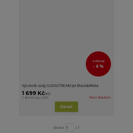
1 799 Kč
- 6 %
Výrobník sody SODASTREAM Jet Black&White
1 699 Kč
/
KS
Není skladem
1 404 Kč
bez DPH
Detail
strana
z 1