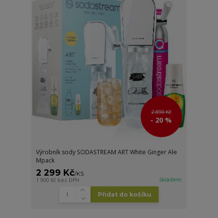
2 890 Kč
- 20 %
Výrobník sody SODASTREAM ART White Ginger Ale
Mpack
2 299 Kč
/
KS
Skladem
1 900 Kč
bez DPH
Přidat do košíku