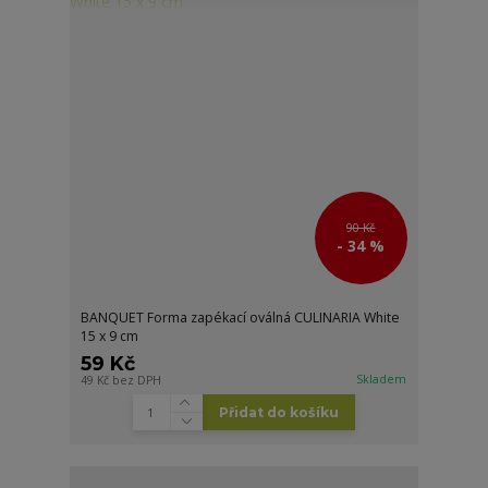
90 Kč
- 34 %
BANQUET Forma zapékací oválná CULINARIA White
15 x 9 cm
59 Kč
Skladem
49 Kč
bez DPH
Přidat do košíku