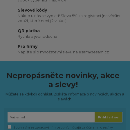
7000+ výdejních míst v ČR
Slevové kódy
Nákup u nás se vyplatí! Sleva 5% za registraci (na většinu
zboží, které není již v akci)
QR platba
Rychlá a jednoduchá
Pro firmy
Napište si o množstevní slevu na esam@esam.cz
Nepropásněte novinky, akce
a slevy!
Můžete se kdykoli odhlásit. Získáte informace o novinkách, akcích a
slevách.
Přihlásit se
Souhlasím se
zpracováním osobních údajů
za účelem rozesílky