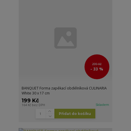
299 Kč
- 33 %
BANQUET Forma zapékací obdélníková CULINARIA
White 30 x 17 cm
199 Kč
Skladem
164 Kč
bez DPH
Přidat do košíku