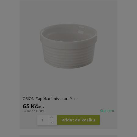
ORION Zapékací miska pr. 9 cm
65 Kč
/
KS
Skladem
54 Kč
bez DPH
Přidat do košíku