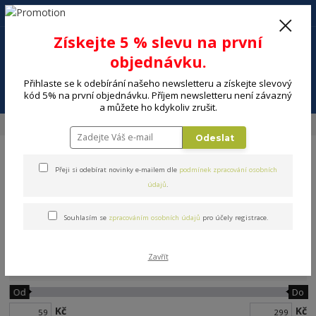
+420 602 494 600
Po-Pá, 9-16 hod.
0
Získejte 5 % slevu na první
0 Kč
objednávku.
Přihlaste se k odebírání našeho newsletteru a získejte slevový
Menu
kód 5% na první objednávku. Příjem newsletteru není závazný
a můžete ho kdykoliv zrušit.
Úvod
DOMÁCNOST
Pečení a cukrářské potřeby
Zapékací mísy
Odeslat
Přeji si odebírat novinky e-mailem dle
podmínek zpracování osobních
údajů
.
Souhlasím se
zpracováním osobních údajů
pro účely registrace.
Zapékací mísy
Zavřít
Cena:
Od
Do
Kč
Kč