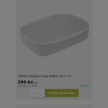
ORION Zapékací mísa VLNKA 24x17 cm
299 Kč
/
KS
Skladem
247 Kč
bez DPH
Přidat do košíku