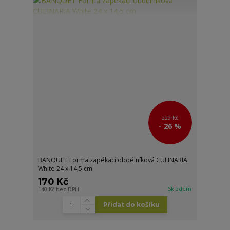
229 Kč
- 26 %
BANQUET Forma zapékací obdélníková CULINARIA
White 24 x 14,5 cm
170 Kč
Skladem
140 Kč
bez DPH
Přidat do košíku