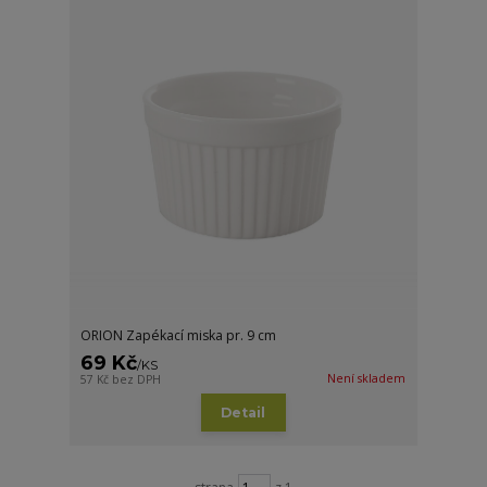
ORION Zapékací miska pr. 9 cm
69 Kč
/
KS
Není skladem
57 Kč
bez DPH
Detail