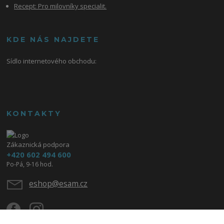
Recept: Pro milovníky specialit.
KDE NÁS NAJDETE
Sídlo internetového obchodu:
KONTAKTY
Zákaznická podpora
+420 602 494 600
Po-Pá, 9-16 hod.
eshop@esam.cz