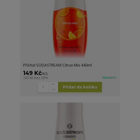
Příchuť SODASTREAM Citrux Mix 440ml
149 Kč
/
KS
Skladem
133 Kč
bez DPH
Přidat do košíku