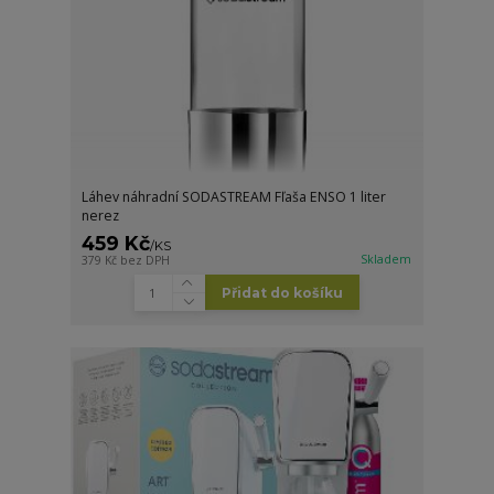
Láhev náhradní SODASTREAM Fľaša ENSO 1 liter
nerez
459 Kč
/
KS
Skladem
379 Kč
bez DPH
Přidat do košíku