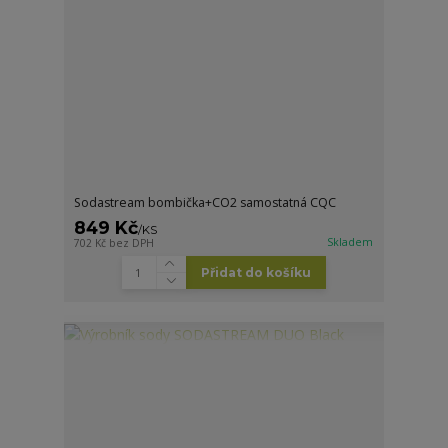
Sodastream bombička+CO2 samostatná CQC
849 Kč
/
KS
Skladem
702 Kč
bez DPH
Přidat do košíku