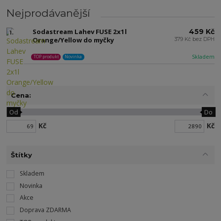
Nejprodávanější
Sodastream Lahev FUSE 2x1l
459 Kč
1.
Orange/Yellow do myčky
379 Kč bez DPH
Skladem
TOP produkt
Novinka
Cena:
Od
Do
Kč
Kč
Štítky
Skladem
Novinka
Akce
Doprava ZDARMA