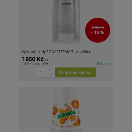
2 190 Kč
- 16 %
Výrobník sody SODASTREAM Terra White
1 850 Kč
/
KS
Skladem
1 529 Kč
bez DPH
Přidat do košíku