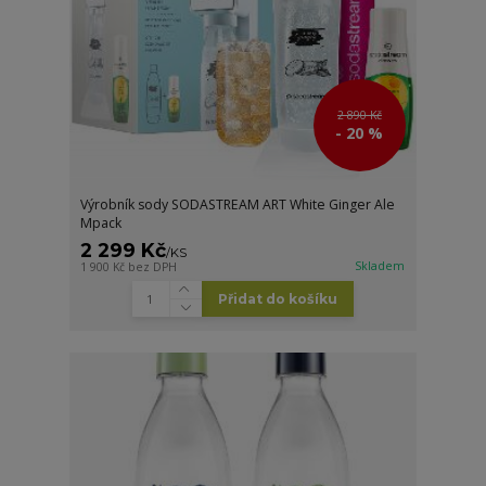
2 890 Kč
- 20 %
Výrobník sody SODASTREAM ART White Ginger Ale
Mpack
2 299 Kč
/
KS
Skladem
1 900 Kč
bez DPH
Přidat do košíku