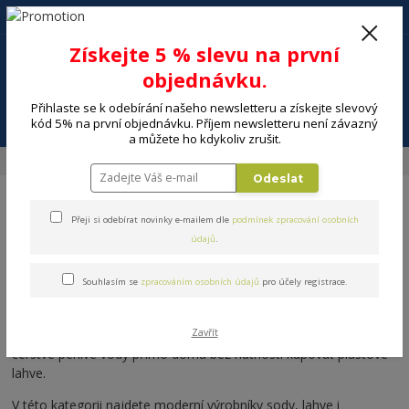
+420 602 494 600
Po-Pá, 9-16 hod.
0
Získejte 5 % slevu na první
0 Kč
objednávku.
Přihlaste se k odebírání našeho newsletteru a získejte slevový
Menu
kód 5% na první objednávku. Příjem newsletteru není závazný
a můžete ho kdykoliv zrušit.
Úvod
DOMÁCNOST
Výrobníky sody a perlivé vody
Odeslat
Přeji si odebírat novinky e-mailem dle
podmínek zpracování osobních
údajů
.
Souhlasím se
zpracováním osobních údajů
pro účely registrace.
Výrobníky sody a perlivé vody
Výrobníky sody a perlivé vody umožňují snadnou přípravu
Zavřít
čerstvé perlivé vody přímo doma bez nutnosti kupovat plastové
lahve.
V této kategorii najdete moderní výrobníky sody, lahve i