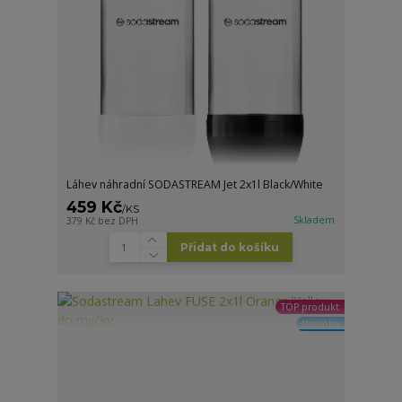
Láhev náhradní SODASTREAM Jet 2x1l Black/White
459 Kč
/
KS
Skladem
379 Kč
bez DPH
Přidat do košíku
TOP produkt
Novinka