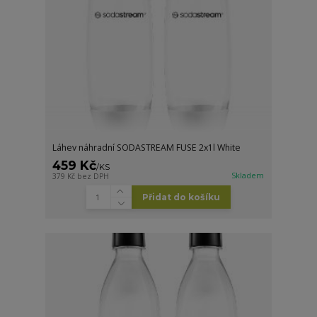
Láhev náhradní SODASTREAM FUSE 2x1l White
459 Kč
/
KS
Skladem
379 Kč
bez DPH
Přidat do košíku