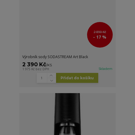
2 890 Kč
- 17 %
Výrobník sody SODASTREAM Art Black
2 390 Kč
/
KS
Skladem
1 975 Kč
bez DPH
Přidat do košíku