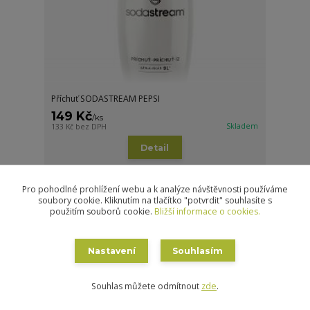
Příchuť SODASTREAM PEPSI
149 Kč
/
ks
Skladem
133 Kč
bez DPH
Detail
Pro pohodlné prohlížení webu a k analýze návštěvnosti používáme
soubory cookie. Kliknutím na tlačítko "potvrdit" souhlasíte s
použitím souborů cookie.
Bližší informace o cookies.
Nastavení
Souhlasím
Souhlas můžete odmítnout
zde
.