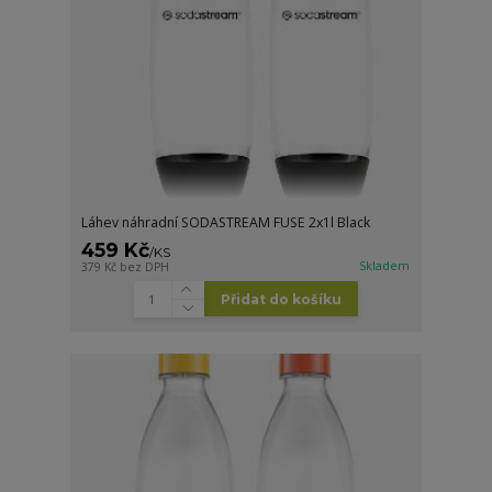
Láhev náhradní SODASTREAM FUSE 2x1l Black
459 Kč
/
KS
Skladem
379 Kč
bez DPH
Přidat do košíku