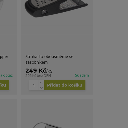
opper
Struhadlo obousměrné se
zásobníkem
249 Kč
/
KS
a dotaz
Skladem
206 Kč
bez DPH
íku
Přidat do košíku