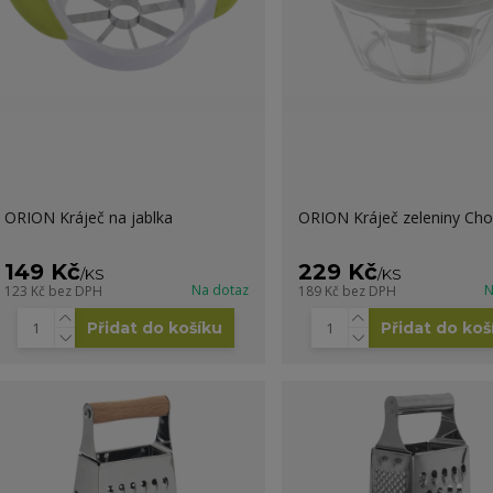
ORION Kráječ na jablka
ORION Kráječ zeleniny Ch
149 Kč
229 Kč
/
KS
/
KS
Na dotaz
N
123 Kč
bez DPH
189 Kč
bez DPH
Přidat do košíku
Přidat do koš