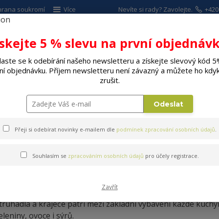
hrana soukromí
Více
Nevíte si rady? Zavolejte.
+420
ískejte 5 % slevu na první objednávk
Hleda
laste se k odebírání našeho newsletteru a získejte slevový kód 5
ní objednávku. Příjem newsletteru není závazný a můžete ho kdyk
ALÉ SPOTŘEBIČE
ELEKTRO
DÍLNA A Z
zrušit.
í
Struhadla a kráječe
Odeslat
Přeji si odebírat novinky e-mailem dle
podmínek zpracování osobních údajů
.
Souhlasím se
zpracováním osobních údajů
pro účely registrace.
Struhadla a kráječe
Zavřít
truhadla a kráječe patří mezi základní vybavení každé kuch
eleniny, ovoce i sýrů.