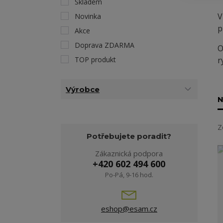
Skladem
V
Novinka
p
Akce
Doprava ZDARMA
O
r
TOP produkt
Výrobce
N
Z
Potřebujete poradit?
Zákaznická podpora
+420 602 494 600
Po-Pá, 9-16 hod.
eshop@esam.cz