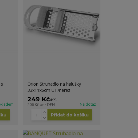
 s
Orion Struhadlo na halušky
33x11x6cm UH/nerez
249 Kč
/
KS
Skladem
Na dotaz
206 Kč
bez DPH
íku
Přidat do košíku