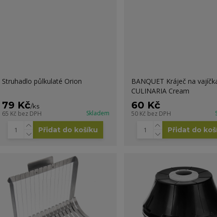
Struhadlo půlkulaté Orion
BANQUET Kráječ na vajíčk
CULINARIA Cream
79 Kč
60 Kč
/
ks
Skladem
65 Kč
bez DPH
50 Kč
bez DPH
Přidat do košíku
Přidat do koš