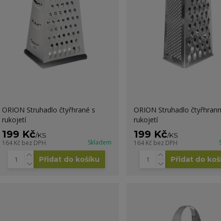
ORION Struhadlo čtyřhrané s
ORION Struhadlo čtyřhrann
rukojetí
rukojetí
199 Kč
199 Kč
/
KS
/
KS
Skladem
164 Kč
bez DPH
164 Kč
bez DPH
Přidat do košíku
Přidat do koš