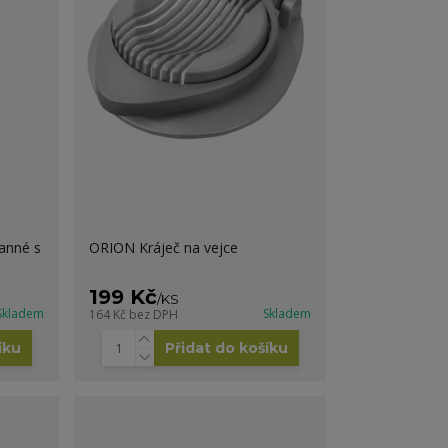
ranné s
ORION Kráječ na vejce
199 Kč
/
KS
Skladem
Skladem
164 Kč
bez DPH
íku
Přidat do košíku