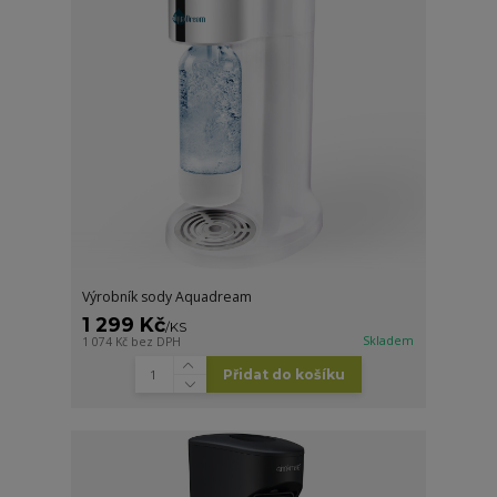
Výrobník sody Aquadream
1 299 Kč
/
KS
Skladem
1 074 Kč
bez DPH
Přidat do košíku