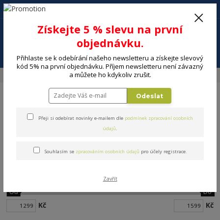
+420 602 494 600
Po-Pá, 9-16 hod.
0
Získejte 5 % slevu na první
0 Kč
objednávku.
Menu
Přihlaste se k odebírání našeho newsletteru a získejte slevový
kód 5% na první objednávku. Příjem newsletteru není závazný
a můžete ho kdykoliv zrušit.
Úvod
DOMÁCNOST
Výrobníky sody a perlivé vody
Aquadream
Odeslat
Přeji si odebírat novinky e-mailem dle
podmínek zpracování osobních
údajů
.
Aquadream
Souhlasím se
zpracováním osobních údajů
pro účely registrace.
Cena:
Zavřít
Od
Do
Kč
Kč