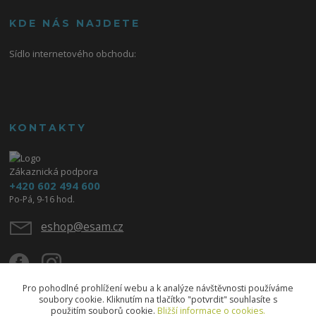
KDE NÁS NAJDETE
Sídlo internetového obchodu:
KONTAKTY
Zákaznická podpora
+420 602 494 600
Po-Pá, 9-16 hod.
eshop@esam.cz
Pro pohodlné prohlížení webu a k analýze návštěvnosti používáme
soubory cookie. Kliknutím na tlačítko "potvrdit" souhlasíte s
použitím souborů cookie.
Bližší informace o cookies.