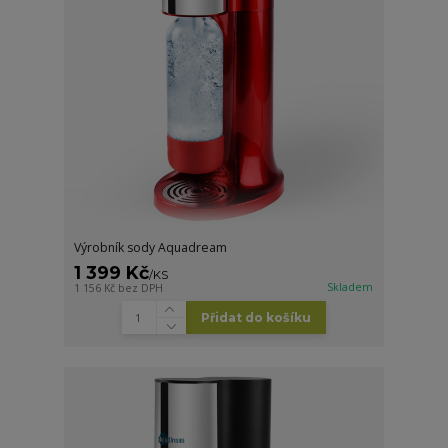
Výrobník sody Aquadream
1 399 Kč
/
KS
Skladem
1 156 Kč
bez DPH
Přidat do košíku