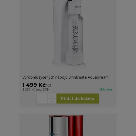
Výrobník sycených nápojů Drinkmate Aquadream
1 499 Kč
/
KS
Skladem
1 239 Kč
bez DPH
Přidat do košíku