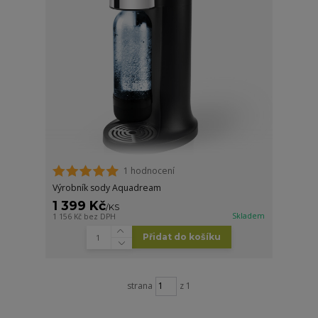
1 hodnocení
Výrobník sody Aquadream
1 399 Kč
/
KS
Skladem
1 156 Kč
bez DPH
Přidat do košíku
strana
z 1