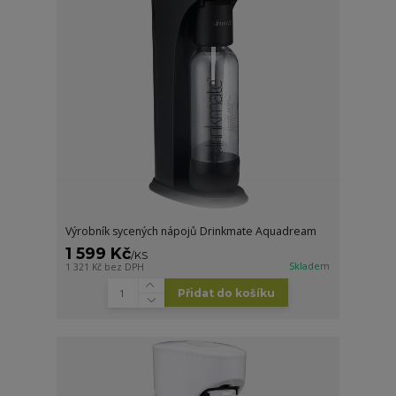
Výrobník sycených nápojů Drinkmate Aquadream
1 599 Kč
/
KS
Skladem
1 321 Kč
bez DPH
Přidat do košíku