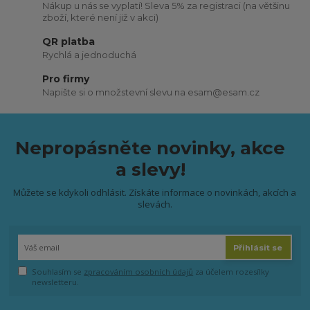
Nákup u nás se vyplatí! Sleva 5% za registraci (na většinu
zboží, které není již v akci)
QR platba
Rychlá a jednoduchá
Pro firmy
Napište si o množstevní slevu na esam@esam.cz
Nepropásněte novinky, akce
a slevy!
Můžete se kdykoli odhlásit. Získáte informace o novinkách, akcích a
slevách.
Přihlásit se
Souhlasím se
zpracováním osobních údajů
za účelem rozesílky
newsletteru.