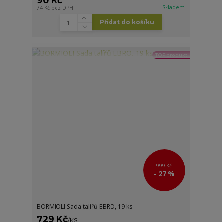
90 Kč
Skladem
74 Kč
bez DPH
Přidat do košíku
TOP produkt
999 Kč
- 27 %
BORMIOLI Sada talířů EBRO, 19 ks
729 Kč
/
KS