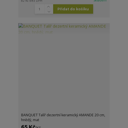
Skladem
82 Kč
bez DPH
Přidat do košíku
BANQUET Talíř dezertní keramický AMANDE 20 cm,
hnědý, mat
65 Kč
/
KS