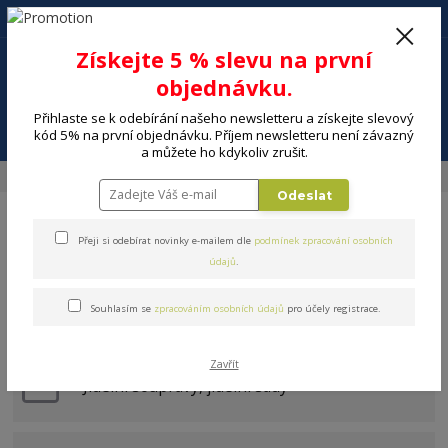
+420 602 494 600
Po-Pá, 9-16 hod.
0
Získejte 5 % slevu na první
0 Kč
objednávku.
Přihlaste se k odebírání našeho newsletteru a získejte slevový
Menu
kód 5% na první objednávku. Příjem newsletteru není závazný
a můžete ho kdykoliv zrušit.
Úvod
DOMÁCNOST
Stolování a servírování
Talíře, sady talířů
Odeslat
Přeji si odebírat novinky e-mailem dle
podmínek zpracování osobních
údajů
.
Souhlasím se
zpracováním osobních údajů
pro účely registrace.
Talíře, sady talířů
Zavřít
Jídelní soupravy, jídelní sady