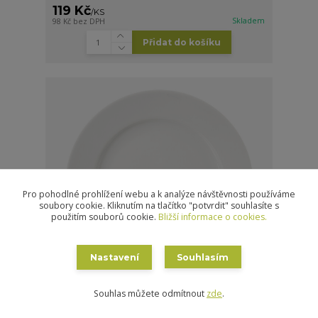
119 Kč
/
KS
Skladem
98 Kč
bez DPH
Přidat do košíku
Pro pohodlné prohlížení webu a k analýze návštěvnosti používáme
soubory cookie. Kliknutím na tlačítko "potvrdit" souhlasíte s
použitím souborů cookie.
Bližší informace o cookies.
Nastavení
Souhlasím
Souhlas můžete odmítnout
zde
.
Mělký talíř MONA pr. 27 cm