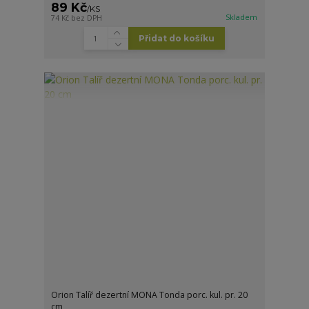
89 Kč
/
KS
Skladem
74 Kč
bez DPH
Přidat do košíku
Orion Talíř dezertní MONA Tonda porc. kul. pr. 20
cm