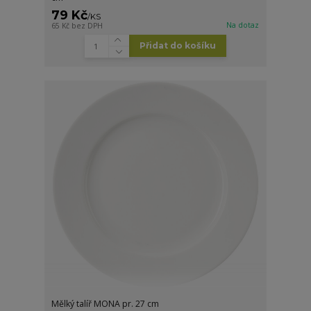
79 Kč
/
KS
Na dotaz
65 Kč
bez DPH
Přidat do košíku
Mělký talíř MONA pr. 27 cm