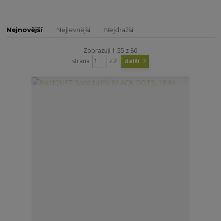
Nejnovější
Nejlevnější
Nejdražší
Zobrazuji 1-55 z 86
strana
z 2
další