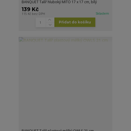
BANQUET Talíř hluboký MITO 17 x 17 cm, bílý
139 Kč
Skladem
115 Kč
bez DPH
Přidat do košíku
BANQUET Talíř plastový mělký OWLS 21 cm