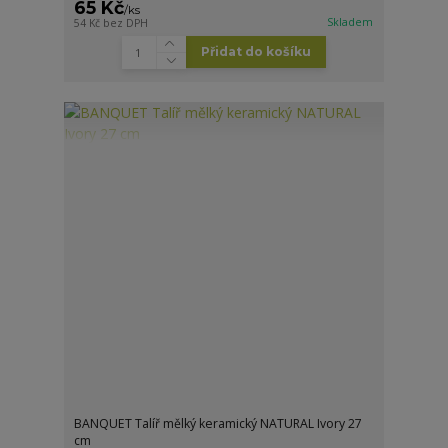
65 Kč
/
ks
Skladem
54 Kč
bez DPH
Přidat do košíku
BANQUET Talíř mělký keramický NATURAL Ivory 27
cm