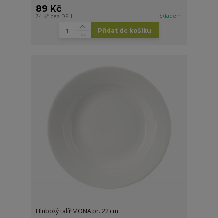
89 Kč
Skladem
74 Kč
bez DPH
Přidat do košíku
Hluboký talíř MONA pr. 22 cm