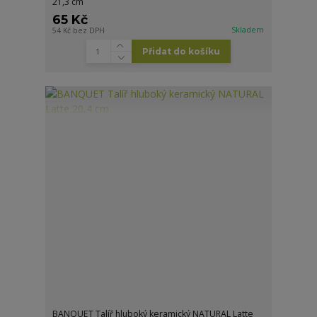
21,3 cm
65 Kč
Skladem
54 Kč
bez DPH
Přidat do košíku
BANQUET Talíř hluboký keramický NATURAL Latte