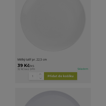
Mělký talíř pr. 22,5 cm
39 Kč
/
KS
Skladem
32 Kč
bez DPH
Přidat do košíku