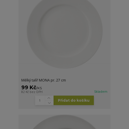
Mělký talíř MONA pr. 27 cm
99 Kč
/
KS
Skladem
82 Kč
bez DPH
Přidat do košíku