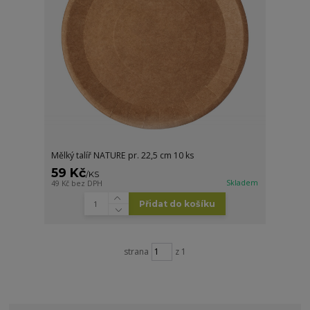
Mělký talíř NATURE pr. 22,5 cm 10 ks
59 Kč
/
KS
Skladem
49 Kč
bez DPH
Přidat do košíku
strana
z 1