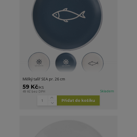
Mělký talíř SEA pr. 26 cm
59 Kč
/
KS
Skladem
49 Kč
bez DPH
Přidat do košíku