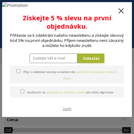
+420 602 494 600
Po-Pá, 9-16 hod.
0
Získejte 5 % slevu na první
0 Kč
objednávku.
Přihlaste se k odebírání našeho newsletteru a získejte slevový
Menu
kód 5% na první objednávku. Příjem newsletteru není závazný
a můžete ho kdykoliv zrušit.
Úvod
DOMÁCNOST
Stolování a servírování
Talíře, sady talířů
Odeslat
Mělké talíře
Přeji si odebírat novinky e-mailem dle
podmínek zpracování osobních
údajů
.
Souhlasím se
zpracováním osobních údajů
pro účely registrace.
Mělké talíře
Zavřít
Cena:
Od
Do