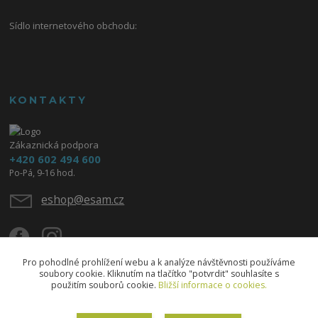
Sídlo internetového obchodu:
KONTAKTY
Zákaznická podpora
+420 602 494 600
Po-Pá, 9-16 hod.
eshop@esam.cz
Pro pohodlné prohlížení webu a k analýze návštěvnosti používáme
soubory cookie. Kliknutím na tlačítko "potvrdit" souhlasíte s
použitím souborů cookie.
Bližší informace o cookies.
Upravit sběr cookies.