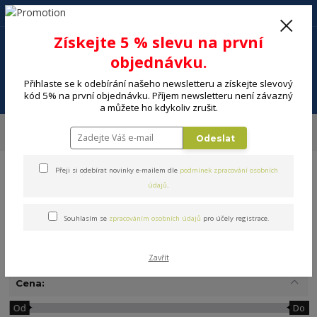
+420 602 494 600
Po-Pá, 9-16 hod.
0
Získejte 5 % slevu na první
0 Kč
objednávku.
Přihlaste se k odebírání našeho newsletteru a získejte slevový
Menu
kód 5% na první objednávku. Příjem newsletteru není závazný
a můžete ho kdykoliv zrušit.
Úvod
DOMÁCNOST
Výrobníky sody a perlivé vody
Sodastream
Odeslat
Příslušenství
Přeji si odebírat novinky e-mailem dle
podmínek zpracování osobních
údajů
.
Souhlasím se
zpracováním osobních údajů
pro účely registrace.
Příslušenství
Zavřít
Cena:
Od
Do