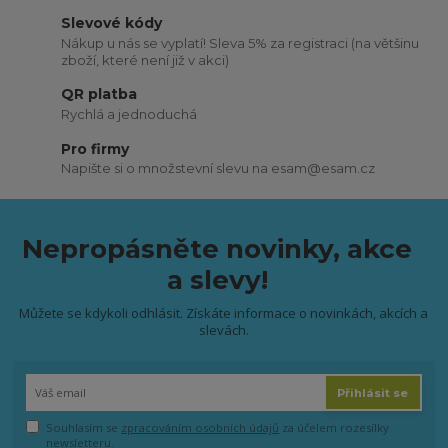
Slevové kódy
Nákup u nás se vyplatí! Sleva 5% za registraci (na většinu
zboží, které není již v akci)
QR platba
Rychlá a jednoduchá
Pro firmy
Napište si o množstevní slevu na esam@esam.cz
Nepropásněte novinky, akce
a slevy!
Můžete se kdykoli odhlásit. Získáte informace o novinkách, akcích a
slevách.
Přihlásit se
Souhlasím se
zpracováním osobních údajů
za účelem rozesílky
newsletteru.