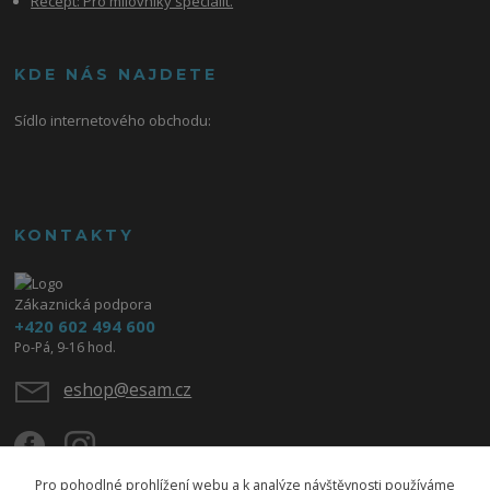
Recept: Pro milovníky specialit.
KDE NÁS NAJDETE
Sídlo internetového obchodu:
KONTAKTY
Zákaznická podpora
+420 602 494 600
Po-Pá, 9-16 hod.
eshop@esam.cz
Pro pohodlné prohlížení webu a k analýze návštěvnosti používáme