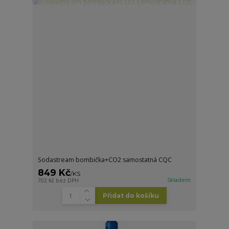
Sodastream bombička+CO2 samostatná CQC
849 Kč
/
KS
Skladem
702 Kč
bez DPH
Přidat do košíku