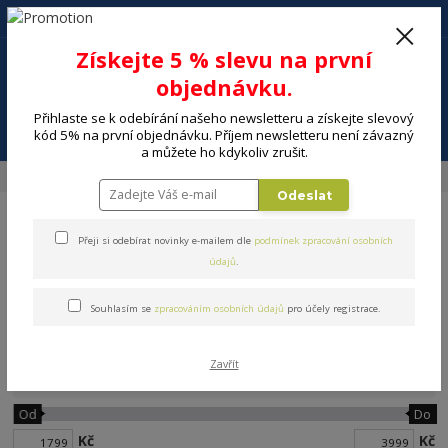
+420 602 494 600
Po-Pá, 9-16 hod.
0
Získejte 5 % slevu na první
0 Kč
objednávku.
Přihlaste se k odebírání našeho newsletteru a získejte slevový
Menu
kód 5% na první objednávku. Příjem newsletteru není závazný
a můžete ho kdykoliv zrušit.
Úvod
DÍLNA A ZAHRADA
Zahradní sekačky, nůžky, stroje
Kultivátory
Odeslat
Přeji si odebírat novinky e-mailem dle
podmínek zpracování osobních
údajů
.
Souhlasím se
zpracováním osobních údajů
pro účely registrace.
Kultivátory
Zavřít
Cena:
Od
Do
Kč
Kč