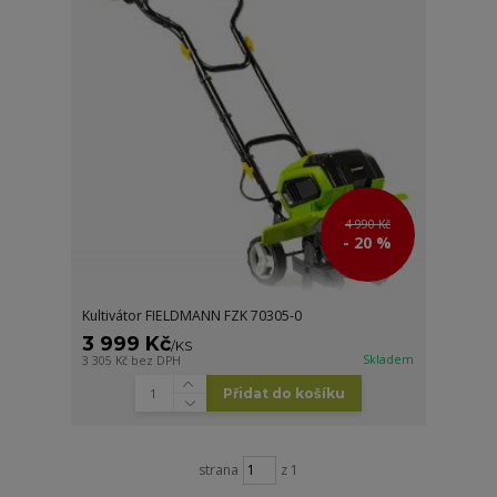
4 990 Kč
- 20 %
Kultivátor FIELDMANN FZK 70305-0
3 999 Kč
/
KS
Skladem
3 305 Kč
bez DPH
Přidat do košíku
strana
z 1