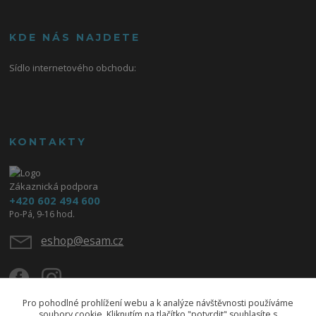
KDE NÁS NAJDETE
Sídlo internetového obchodu:
KONTAKTY
Zákaznická podpora
+420 602 494 600
Po-Pá, 9-16 hod.
eshop@esam.cz
Pro pohodlné prohlížení webu a k analýze návštěvnosti používáme
soubory cookie. Kliknutím na tlačítko "potvrdit" souhlasíte s