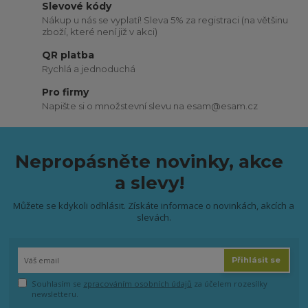
Slevové kódy
Nákup u nás se vyplatí! Sleva 5% za registraci (na většinu
zboží, které není již v akci)
QR platba
Rychlá a jednoduchá
Pro firmy
Napište si o množstevní slevu na esam@esam.cz
Nepropásněte novinky, akce
a slevy!
Můžete se kdykoli odhlásit. Získáte informace o novinkách, akcích a
slevách.
Přihlásit se
Souhlasím se
zpracováním osobních údajů
za účelem rozesílky
newsletteru.