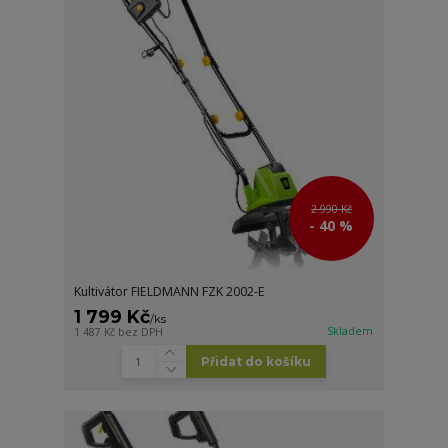
2 990 Kč
- 40 %
Kultivátor FIELDMANN FZK 2002-E
1 799 Kč
/
ks
Skladem
1 487 Kč
bez DPH
Přidat do košíku