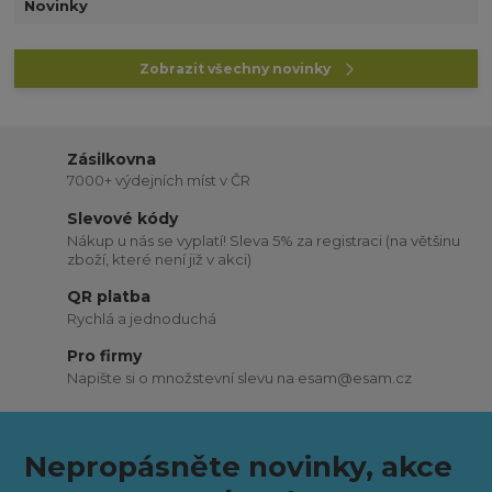
Novinky
Zobrazit všechny novinky
Zásilkovna
7000+ výdejních míst v ČR
Slevové kódy
Nákup u nás se vyplatí! Sleva 5% za registraci (na většinu
zboží, které není již v akci)
QR platba
Rychlá a jednoduchá
Pro firmy
Napište si o množstevní slevu na esam@esam.cz
Nepropásněte novinky, akce