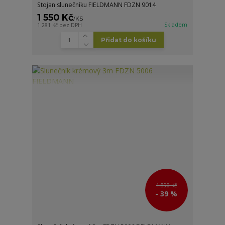
Stojan slunečníku FIELDMANN FDZN 9014
1 550 Kč
/
KS
Skladem
1 281 Kč
bez DPH
Přidat do košíku
1 890 Kč
- 39 %