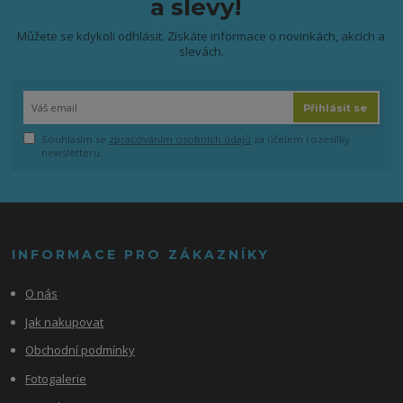
a slevy!
Můžete se kdykoli odhlásit. Získáte informace o novinkách, akcích a
slevách.
Přihlásit se
Souhlasím se
zpracováním osobních údajů
za účelem rozesílky
newsletteru.
INFORMACE PRO ZÁKAZNÍKY
O nás
Jak nakupovat
Obchodní podmínky
Fotogalerie