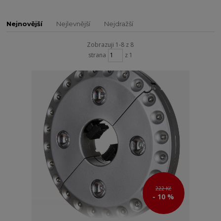
Nejnovější
Nejlevnější
Nejdražší
Zobrazuji 1-8 z 8
strana
z 1
222 Kč
- 10 %