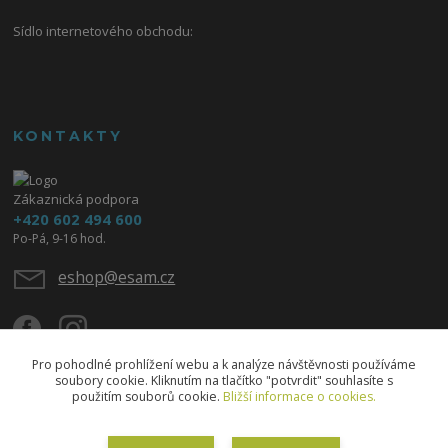
Sídlo internetového obchodu:
KONTAKTY
Zákaznická podpora
+420 602 494 600
Po-Pá, 9-16 hod.
eshop@esam.cz
Pro pohodlné prohlížení webu a k analýze návštěvnosti používáme
soubory cookie. Kliknutím na tlačítko "potvrdit" souhlasíte s
použitím souborů cookie.
Bližší informace o cookies.
Upravit sběr cookies.