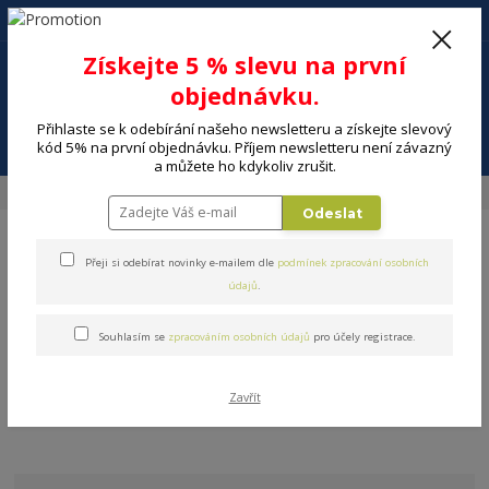
+420 602 494 600
Po-Pá, 9-16 hod.
0
Získejte 5 % slevu na první
0 Kč
objednávku.
Přihlaste se k odebírání našeho newsletteru a získejte slevový
Menu
kód 5% na první objednávku. Příjem newsletteru není závazný
a můžete ho kdykoliv zrušit.
Úvod
DÍLNA A ZAHRADA
Ruční nářadí
Ruční zahradní nářadí
Odeslat
Přeji si odebírat novinky e-mailem dle
podmínek zpracování osobních
údajů
.
Souhlasím se
zpracováním osobních údajů
pro účely registrace.
Ruční zahradní nářadí
V této kategorii nebylo nalezeno žádné zboží.
Zavřít