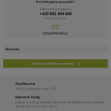
Potřebujete poradit?
Zákaznická podpora
+420 602 494 600
Po-Pá, 9-16 hod.
eshop@esam.cz
Novinky
Zobrazit všechny novinky
Zásilkovna
7000+ výdejních míst v ČR
Slevové kódy
Nákup u nás se vyplatí! Sleva 5% za registraci (na většinu
zboží, které není již v akci)