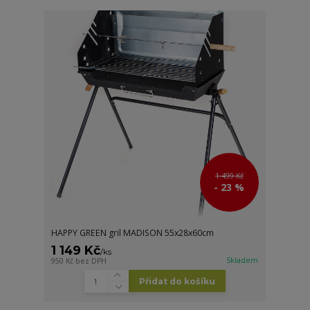
1 499 Kč
- 23 %
HAPPY GREEN gril MADISON 55x28x60cm
1 149 Kč
/
ks
Skladem
950 Kč
bez DPH
Přidat do košíku