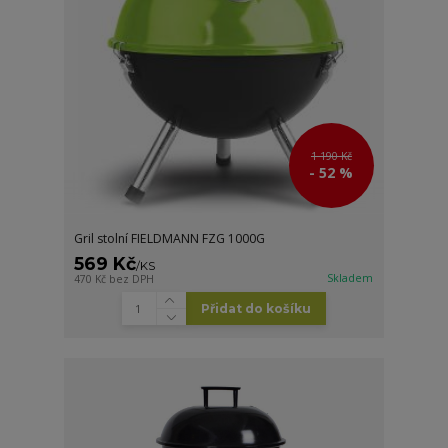
1 190 Kč
- 52 %
Gril stolní FIELDMANN FZG 1000G
569 Kč
/
KS
Skladem
470 Kč
bez DPH
Přidat do košíku