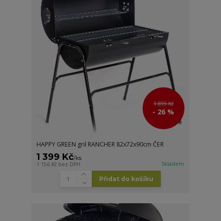
1 899 Kč
- 26 %
HAPPY GREEN gril RANCHER 82x72x90cm ČER
1 399 Kč
/
ks
Skladem
1 156 Kč
bez DPH
Přidat do košíku