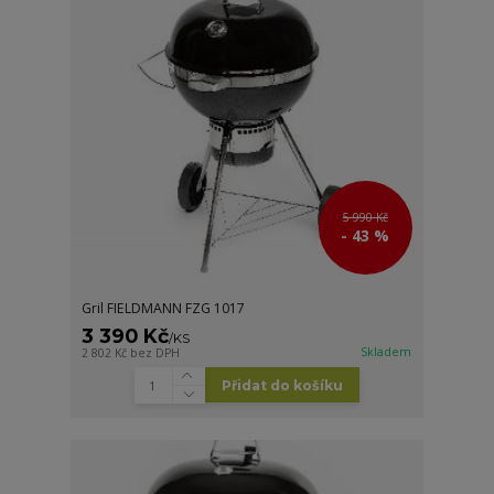
5 990 Kč
- 43 %
Gril FIELDMANN FZG 1017
3 390 Kč
/
KS
Skladem
2 802 Kč
bez DPH
Přidat do košíku