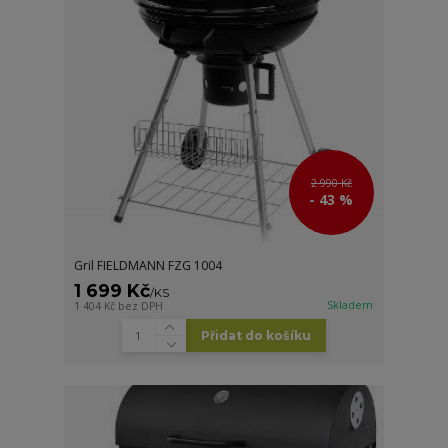
2 990 Kč
- 43 %
Gril FIELDMANN FZG 1004
1 699 Kč
/
KS
Skladem
1 404 Kč
bez DPH
Přidat do košíku