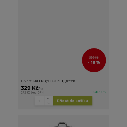
399 Kč
- 18 %
HAPPY GREEN gril BUCKET, green
329 Kč
/
ks
Skladem
272 Kč
bez DPH
Přidat do košíku