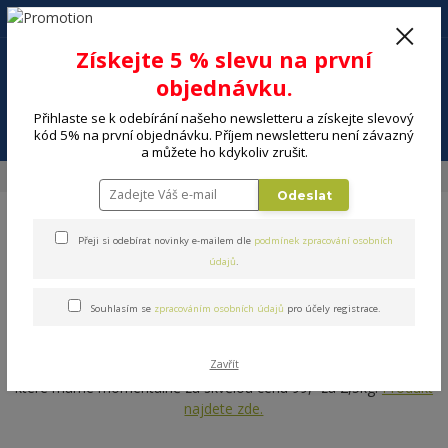
+420 602 494 600
Po-Pá, 9-16 hod.
0
Získejte 5 % slevu na první
0 Kč
objednávku.
Přihlaste se k odebírání našeho newsletteru a získejte slevový
Menu
kód 5% na první objednávku. Příjem newsletteru není závazný
a můžete ho kdykoliv zrušit.
Úvod
DÍLNA A ZAHRADA
Zahradní grily
Zahradní grily
Odeslat
Přeji si odebírat novinky e-mailem dle
podmínek zpracování osobních
údajů
.
Souhlasím se
zpracováním osobních údajů
pro účely registrace.
Zahradní grily
Nezapomeňte si k objednávce grilu přidat také grilovací uhlí,
Zavřít
které máme momentálně za skvělou cenu 99,- za 2,5kg.
Produkt
najdete zde.