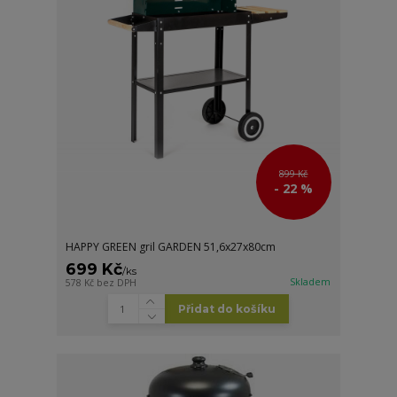
899 Kč
- 22 %
HAPPY GREEN gril GARDEN 51,6x27x80cm
699 Kč
/
ks
Skladem
578 Kč
bez DPH
Přidat do košíku