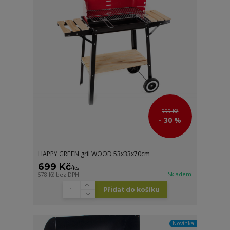
999 Kč
- 30 %
HAPPY GREEN gril WOOD 53x33x70cm
699 Kč
/
ks
Skladem
578 Kč
bez DPH
Přidat do košíku
Novinka