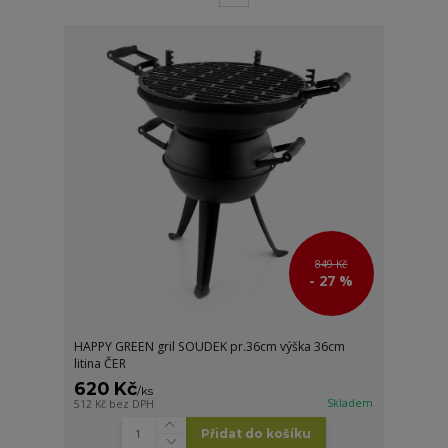
849 Kč
- 27 %
HAPPY GREEN gril SOUDEK pr.36cm výška 36cm
litina ČER
620 Kč
/
ks
Skladem
512 Kč
bez DPH
Přidat do košíku