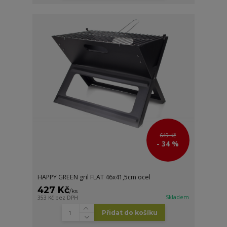
649 Kč
- 34 %
HAPPY GREEN gril FLAT 46x41,5cm ocel
427 Kč
/
ks
Skladem
353 Kč
bez DPH
Přidat do košíku