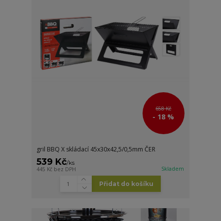
658 Kč
- 18 %
gril BBQ X skládací 45x30x42,5/0,5mm ČER
539 Kč
/
ks
Skladem
445 Kč
bez DPH
Přidat do košíku