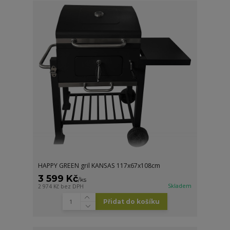
HAPPY GREEN gril KANSAS 117x67x108cm
3 599 Kč
/
ks
Skladem
2 974 Kč
bez DPH
Přidat do košíku