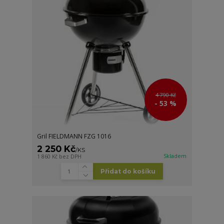
4 790 Kč
- 53 %
Gril FIELDMANN FZG 1016
2 250 Kč
/
KS
Skladem
1 860 Kč
bez DPH
Přidat do košíku