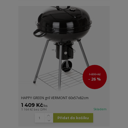
1 899 Kč
- 26 %
HAPPY GREEN gril VERMONT 60x57x82cm
1 409 Kč
/
ks
Skladem
1 164 Kč
bez DPH
Přidat do košíku