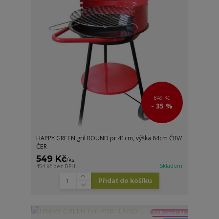
849 Kč
- 35 %
HAPPY GREEN gril ROUND pr.41cm, výška 84cm ČRV/
ČER
549 Kč
/
ks
Skladem
454 Kč
bez DPH
Přidat do košíku
TOP produkt