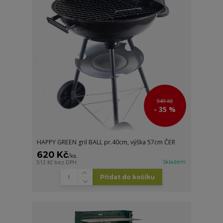
949 Kč
- 35 %
HAPPY GREEN gril BALL pr.40cm, výška 57cm ČER
620 Kč
/
ks
Skladem
512 Kč
bez DPH
Přidat do košíku