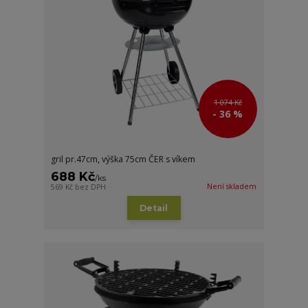
1 074 Kč
- 36 %
gril pr.47cm, výška 75cm ČER s víkem
688 Kč
/
ks
Není skladem
569 Kč
bez DPH
Detail