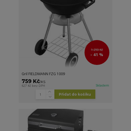
1 290 Kč
- 41 %
Gril FIELDMANN FZG 1009
759 Kč
/
KS
Skladem
627 Kč
bez DPH
Přidat do košíku