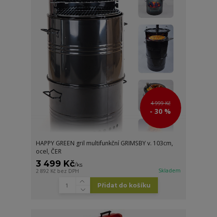
4 999 Kč
- 30 %
HAPPY GREEN gril multifunkční GRIMSBY v. 103cm,
ocel, ČER
3 499 Kč
/
ks
Skladem
2 892 Kč
bez DPH
Přidat do košíku