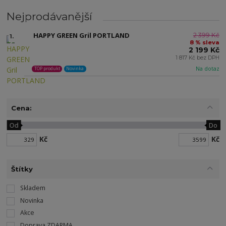
Nejprodávanější
HAPPY GREEN Gril PORTLAND
2 399 Kč
1.
8 % sleva
2 199 Kč
1 817 Kč bez DPH
Na dotaz
TOP produkt
Novinka
Cena:
Od
Do
Kč
Kč
Štítky
Skladem
Novinka
Akce
Doprava ZDARMA