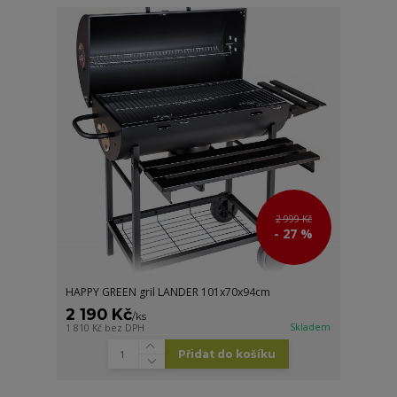
2 999 Kč
- 27 %
HAPPY GREEN gril LANDER 101x70x94cm
2 190 Kč
/
ks
Skladem
1 810 Kč
bez DPH
Přidat do košíku