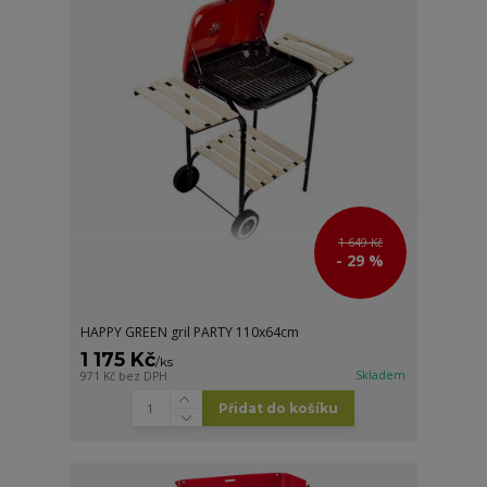
1 649 Kč
- 29 %
HAPPY GREEN gril PARTY 110x64cm
1 175 Kč
/
ks
Skladem
971 Kč
bez DPH
Přidat do košíku