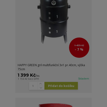
1 499 Kč
- 7 %
HAPPY GREEN gril multifunkční 3v1 pr.40cm, výška
75cm
1 399 Kč
/
ks
Skladem
1 156 Kč
bez DPH
Přidat do košíku