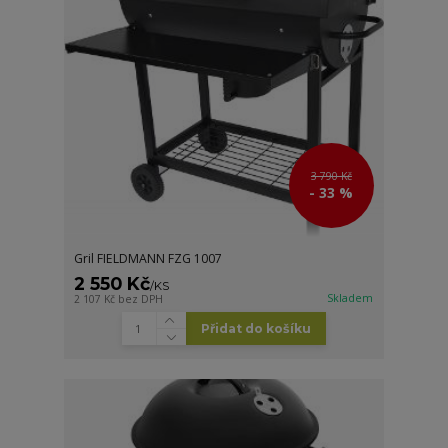
3 790 Kč
- 33 %
Gril FIELDMANN FZG 1007
2 550 Kč
/
KS
Skladem
2 107 Kč
bez DPH
Přidat do košíku