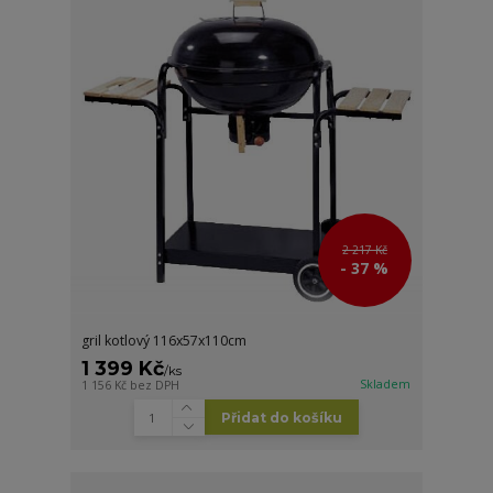
2 217 Kč
- 37 %
gril kotlový 116x57x110cm
1 399 Kč
/
ks
Skladem
1 156 Kč
bez DPH
Přidat do košíku