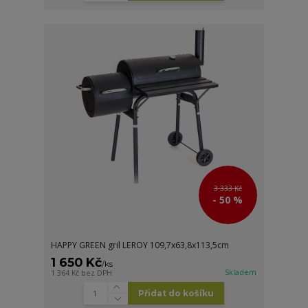
3 333 Kč
- 50 %
HAPPY GREEN gril LEROY 109,7x63,8x113,5cm
1 650 Kč
/
ks
Skladem
1 364 Kč
bez DPH
Přidat do košíku