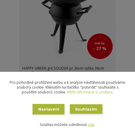
849 Kč
- 27 %
HAPPY GREEN gril SOUDEK pr.36cm výška 36cm
litina ČER
620 Kč
/
ks
Pro pohodlné prohlížení webu a k analýze návštěvnosti používáme
Není skladem
512 Kč
bez DPH
soubory cookie. Kliknutím na tlačítko "potvrdit" souhlasíte s
použitím souborů cookie.
Bližší informace o cookies.
Detail
Nastavení
Souhlasím
strana
z 1
Souhlas můžete odmítnout
zde
.