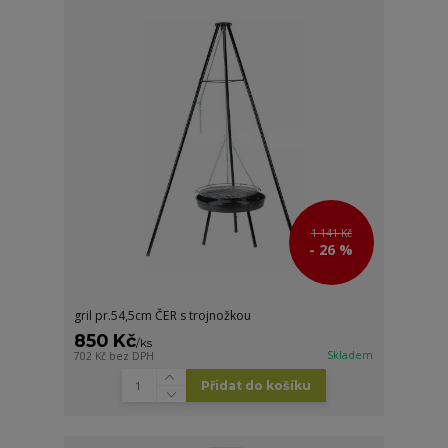
1 141 Kč
- 26 %
gril pr.54,5cm ČER s trojnožkou
850 Kč
/
ks
Skladem
702 Kč
bez DPH
Přidat do košíku