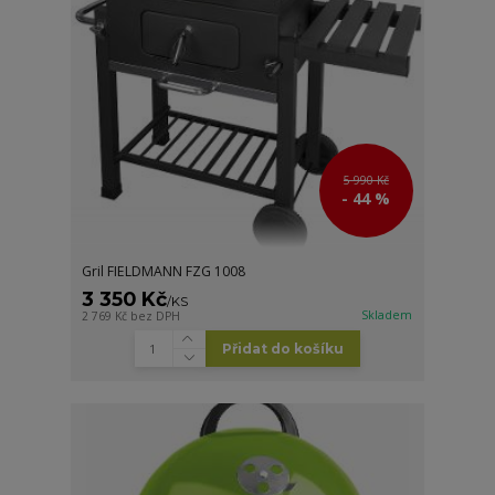
5 990 Kč
- 44 %
Gril FIELDMANN FZG 1008
3 350 Kč
/
KS
Skladem
2 769 Kč
bez DPH
Přidat do košíku