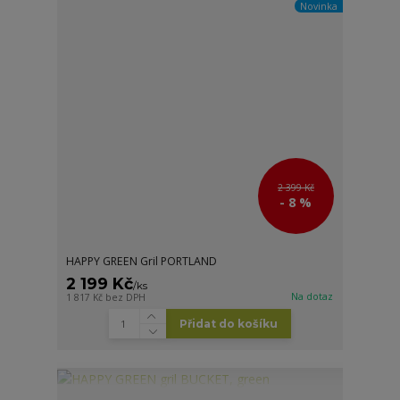
Novinka
2 399 Kč
- 8 %
HAPPY GREEN Gril PORTLAND
2 199 Kč
/
ks
Na dotaz
1 817 Kč
bez DPH
Přidat do košíku