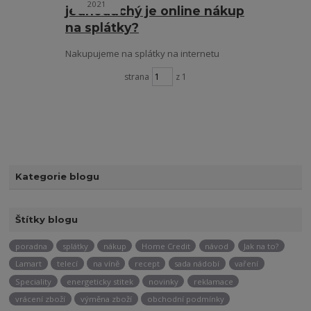
2021
jednoduchý je online nákup
na splátky?
Nakupujeme na splátky na internetu
strana
z 1
Kategorie blogu
Štítky blogu
poradna
splátky
nákup
Home Credit
návod
Jak na to?
Lamart
telecí
na víně
recept
sada nádobí
vaření
Speciality
energeticky stitek
novinky
reklamace
vrácení zboží
výměna zboží
obchodní podmínky