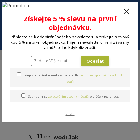
+420 602 494 600
Po-Pá, 9-16 hod.
0
Získejte 5 % slevu na první
0 Kč
objednávku.
Přihlaste se k odebírání našeho newsletteru a získejte slevový
Menu
kód 5% na první objednávku. Příjem newsletteru není závazný
a můžete ho kdykoliv zrušit.
Úvod
Blog
Odeslat
Blog
Přeji si odebírat novinky e-mailem dle
podmínek zpracování osobních
údajů
.
Souhlasím se
zpracováním osobních údajů
pro účely registrace.
Nejnovější články
Zavřít
strana
z 1
11
Video návod: Jak
02