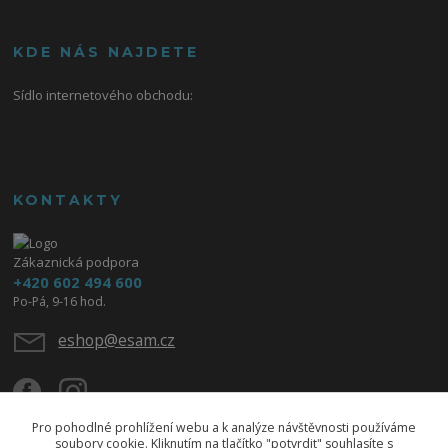
KDE NÁS NAJDETE
Sídlo internetového obchodu:
KONTAKTY
Zákaznická podpora
+420 602 494 600
Po-Pá, 9-16 hod.
eshop@esam.cz
Pro pohodlné prohlížení webu a k analýze návštěvnosti používáme
soubory cookie. Kliknutím na tlačítko "potvrdit" souhlasíte s