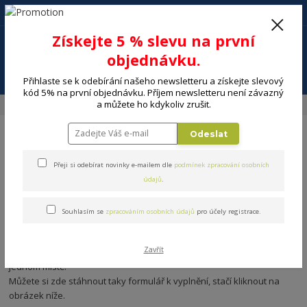
+420 602 494 600
Po-Pá, 9-16 hod.
0
Získejte 5 % slevu na první
0 Kč
objednávku.
Menu
Přihlaste se k odebírání našeho newsletteru a získejte slevový
kód 5% na první objednávku. Příjem newsletteru není závazný
a můžete ho kdykoliv zrušit.
Úvod
Blog
Vrácení zboží, výměna nebo reklamace je u nás hračka
Odeslat
06
02
Přeji si odebírat novinky e-mailem dle
podmínek zpracování osobních
2023
údajů
.
Vrácení zboží, výměna nebo
reklamace je u nás hračka
Souhlasím se
zpracováním osobních údajů
pro účely registrace.
Zavřít
Nevíte si rady? Tady jsou jednoduché instrukce ke všemu a na
jednom místě.
Můžete si zde stáhnout taky formulář k vyplnění, stačí kliknout na
obrázek níže.