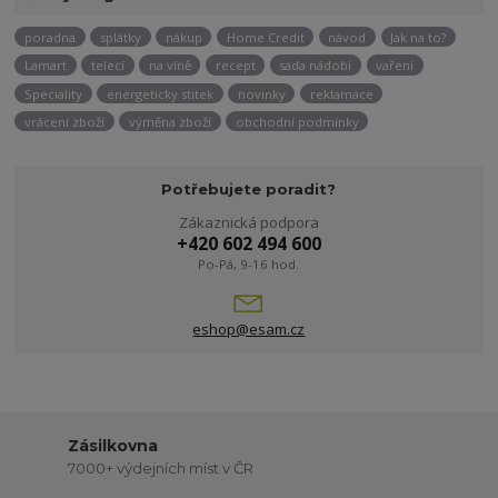
poradna
splátky
nákup
Home Credit
návod
Jak na to?
Lamart
telecí
na víně
recept
sada nádobí
vaření
Speciality
energeticky stitek
novinky
reklamace
vrácení zboží
výměna zboží
obchodní podmínky
Potřebujete poradit?
Zákaznická podpora
+420 602 494 600
Po-Pá, 9-16 hod.
eshop@esam.cz
Zásilkovna
7000+ výdejních míst v ČR