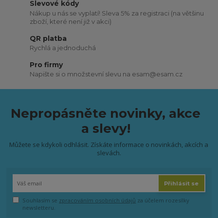
Slevové kódy
Nákup u nás se vyplatí! Sleva 5% za registraci (na většinu
zboží, které není již v akci)
QR platba
Rychlá a jednoduchá
Pro firmy
Napište si o množstevní slevu na esam@esam.cz
Nepropásněte novinky, akce
a slevy!
Můžete se kdykoli odhlásit. Získáte informace o novinkách, akcích a
slevách.
Přihlásit se
Souhlasím se
zpracováním osobních údajů
za účelem rozesílky
newsletteru.