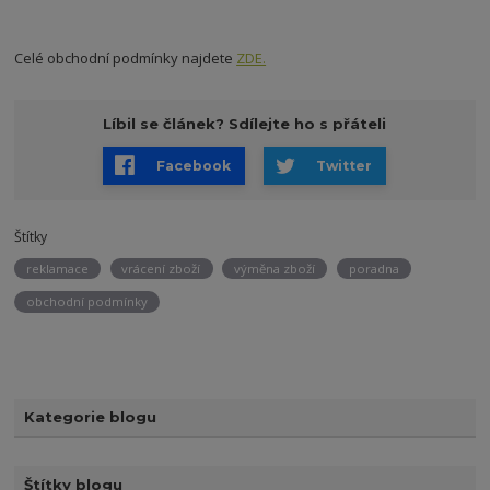
Celé obchodní podmínky najdete
ZDE.
Líbil se článek? Sdílejte ho s přáteli
Facebook
Twitter
Štítky
reklamace
vrácení zboží
výměna zboží
poradna
obchodní podmínky
Kategorie blogu
Štítky blogu