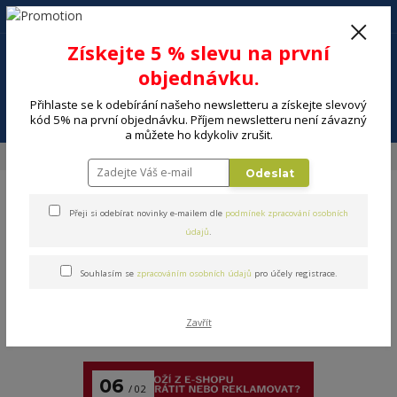
+420 602 494 600
Po-Pá, 9-16 hod.
0
Získejte 5 % slevu na první
0 Kč
objednávku.
Přihlaste se k odebírání našeho newsletteru a získejte slevový
Menu
kód 5% na první objednávku. Příjem newsletteru není závazný
a můžete ho kdykoliv zrušit.
Úvod
Blog
Odeslat
Blog
Přeji si odebírat novinky e-mailem dle
podmínek zpracování osobních
údajů
.
Souhlasím se
zpracováním osobních údajů
pro účely registrace.
Nejnovější články
Zavřít
strana
z 1
06
02