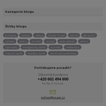
Kategorie blogu
Štítky blogu
poradna
splátky
nákup
Home Credit
návod
Jak na to?
Lamart
telecí
na víně
recept
sada nádobí
vaření
Speciality
energeticky stitek
novinky
reklamace
vrácení zboží
výměna zboží
obchodní podmínky
Potřebujete poradit?
Zákaznická podpora
+420 602 494 600
Po-Pá, 9-16 hod.
eshop@esam.cz