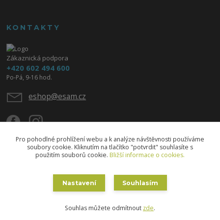
KONTAKTY
Zákaznická podpora
+420 602 494 600
Po-Pá, 9-16 hod.
eshop@esam.cz
Pro pohodlné prohlížení webu a k analýze návštěvnosti používáme
soubory cookie. Kliknutím na tlačítko "potvrdit" souhlasíte s
použitím souborů cookie.
Bližší informace o cookies.
Upravit sběr cookies.
Nastavení
Souhlasím
Copyright © 2020 ESAM - Eva Skřižovská
Souhlas můžete odmítnout
zde
.
Vytvořeno na
Eshop-rychle.cz