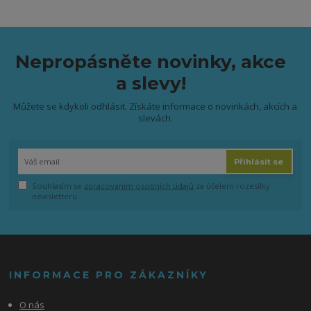
Nepropásněte novinky, akce
a slevy!
Můžete se kdykoli odhlásit. Získáte informace o novinkách, akcích a
slevách.
Přihlásit se
Souhlasím se
zpracováním osobních údajů
za účelem rozesílky
newsletteru.
INFORMACE PRO ZÁKAZNÍKY
O nás