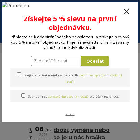
+420 602 494 600
Po-Pá, 9-16 hod.
0
Získejte 5 % slevu na první
0 Kč
objednávku.
Menu
Přihlaste se k odebírání našeho newsletteru a získejte slevový
kód 5% na první objednávku. Příjem newsletteru není závazný
a můžete ho kdykoliv zrušit.
Úvod
Blog
Odeslat
Blog
Přeji si odebírat novinky e-mailem dle
podmínek zpracování osobních
údajů
.
Nejnovější články
Souhlasím se
zpracováním osobních údajů
pro účely registrace.
strana
z 1
Zavřít
06
Vrácení zboží, výměna nebo
02
2023
reklamace je u nás hračka