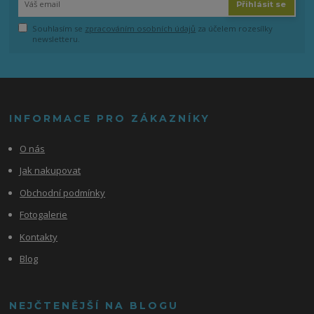
Přihlásit se
Souhlasím se
zpracováním osobních údajů
za účelem rozesílky
newsletteru.
INFORMACE PRO ZÁKAZNÍKY
O nás
Jak nakupovat
Obchodní podmínky
Fotogalerie
Kontakty
Blog
NEJČTENĚJŠÍ NA BLOGU