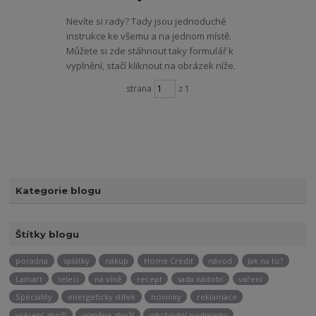
Nevíte si rady? Tady jsou jednoduché
instrukce ke všemu a na jednom místě.
Můžete si zde stáhnout taky formulář k
vyplnění, stačí kliknout na obrázek níže.
strana
z 1
Kategorie blogu
Štítky blogu
poradna
splátky
nákup
Home Credit
návod
Jak na to?
Lamart
telecí
na víně
recept
sada nádobí
vaření
Speciality
energeticky stitek
novinky
reklamace
vrácení zboží
výměna zboží
obchodní podmínky