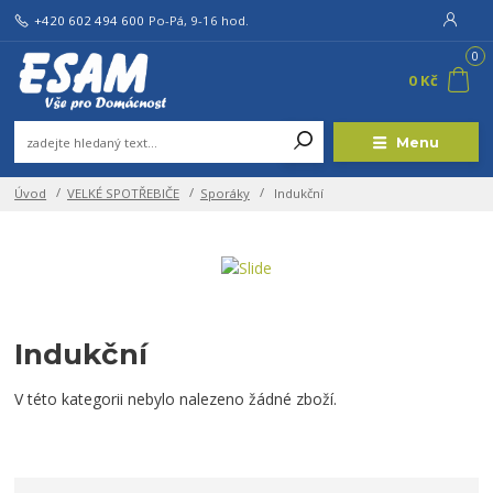
+420 602 494 600
Po-Pá, 9-16 hod.
0
0 Kč
Menu
Úvod
VELKÉ SPOTŘEBIČE
Sporáky
Indukční
Indukční
V této kategorii nebylo nalezeno žádné zboží.