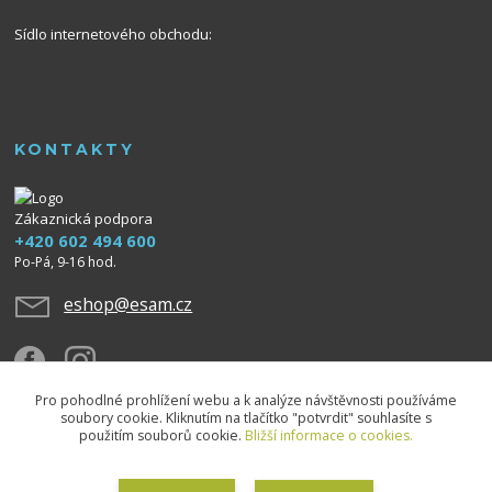
Sídlo internetového obchodu:
KONTAKTY
Zákaznická podpora
+420 602 494 600
Po-Pá, 9-16 hod.
eshop@esam.cz
Pro pohodlné prohlížení webu a k analýze návštěvnosti používáme
soubory cookie. Kliknutím na tlačítko "potvrdit" souhlasíte s
použitím souborů cookie.
Bližší informace o cookies.
Upravit sběr cookies.