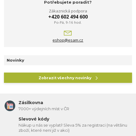
Potřebujete poradit?
Zákaznická podpora
+420 602 494 600
Po-Pá, 9-16 hod.
eshop@esam.cz
Novinky
Zobrazit všechny novinky
Zásilkovna
7000+ výdejních míst v ČR
Slevové kódy
Nákup u nás se vyplatí! Sleva 5% za registraci (na většinu
zboží, které není již v akci)