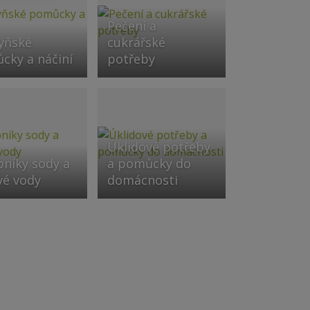
Pečení a
yňské
cukrářské
cky a náčiní
potřeby
Úklidové potřeby
bníky sody a
a pomůcky do
vé vody
domácnosti