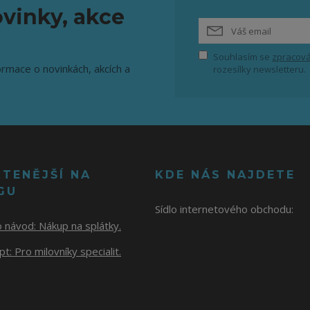
vinky, akce
Souhlasím se
zpracová
ormace o novinkách, akcích a
rozesílky newsletteru.
ČTENĚJŠÍ NA
KDE NÁS NAJDETE
GU
Sídlo internetového obchodu:
o návod:
Nákup na splátky.
t: Pro milovníky specialit.