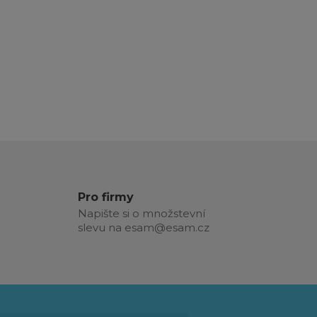
Pro firmy
Napište si o množstevní
slevu na esam@esam.cz