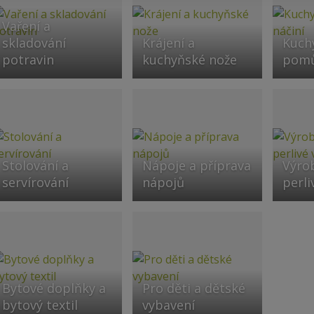
Vaření a
skladování
Krájení a
Kuch
potravin
kuchyňské nože
pomů
Stolování a
Nápoje a příprava
Výro
servírování
nápojů
perli
Bytové doplňky a
Pro děti a dětské
bytový textil
vybavení