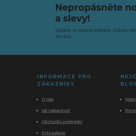
Nepropásněte no
a slevy!
Můžete se kdykoli odhlásit. Získáte inf
slevách.
INFORMACE PRO
NEJ
ZÁKAZNÍKY
BLO
O nás
Vide
Jak nakupovat
Recep
Obchodní podmínky
Fotogalerie