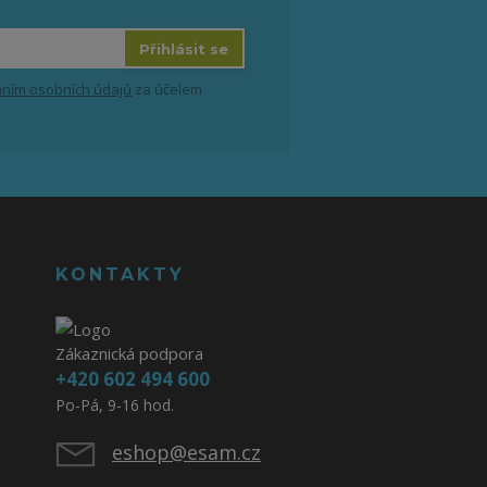
Přihlásit se
ním osobních údajů
za účelem
KONTAKTY
Zákaznická podpora
+420 602 494 600
Po-Pá, 9-16 hod.
eshop@esam.cz