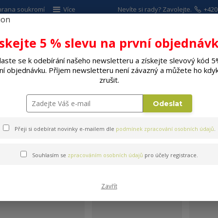
hrana soukromí
Více
Nevíte si rady? Zavolejte.
+420
ískejte 5 % slevu na první objednávk
Hleda
laste se k odebírání našeho newsletteru a získejte slevový kód 5
ní objednávku. Příjem newsletteru není závazný a můžete ho kdyk
ALÉ SPOTŘEBIČE
ELEKTRO
DÍLNA A Z
zrušit.
a
Odeslat
Přeji si odebírat novinky e-mailem dle
podmínek zpracování osobních údajů
.
Souhlasím se
zpracováním osobních údajů
pro účely registrace.
Tescoma
Zavřít