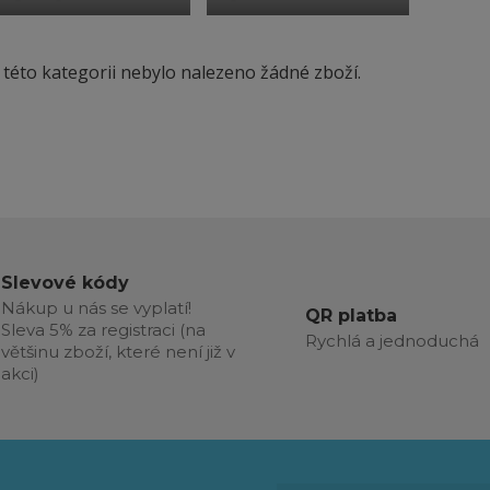
 této kategorii nebylo nalezeno žádné zboží.
Slevové kódy
Nákup u nás se vyplatí!
QR platba
Sleva 5% za registraci (na
Rychlá a jednoduchá
většinu zboží, které není již v
akci)